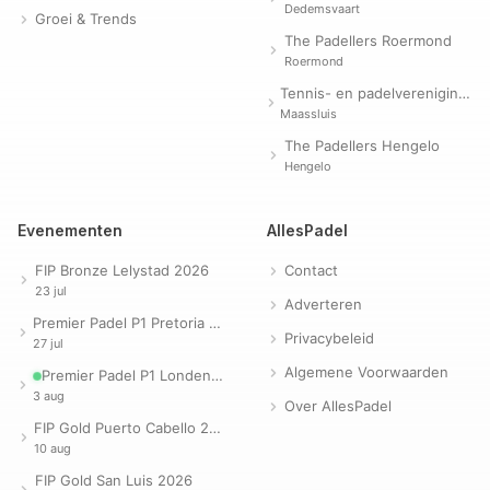
Dedemsvaart
Groei & Trends
The Padellers Roermond
Roermond
Tennis- en padelvereniging Evergreen
Maassluis
The Padellers Hengelo
Hengelo
Evenementen
AllesPadel
FIP Bronze Lelystad 2026
Contact
23 jul
Adverteren
Premier Padel P1 Pretoria 2026
Privacybeleid
27 jul
Algemene Voorwaarden
Premier Padel P1 Londen 2026
3 aug
Over AllesPadel
FIP Gold Puerto Cabello 2026
10 aug
FIP Gold San Luis 2026