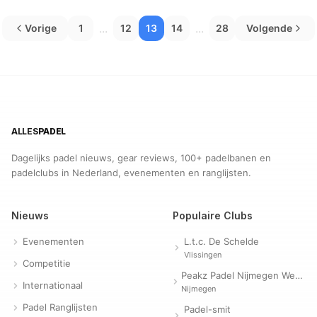
...
...
Vorige
1
12
13
14
28
Volgende
ALLES
PADEL
Dagelijks padel nieuws, gear reviews, 100+ padelbanen en
padelclubs in Nederland, evenementen en ranglijsten.
Nieuws
Populaire Clubs
Evenementen
L.t.c. De Schelde
Vlissingen
Competitie
Peakz Padel Nijmegen Westerpark | Padelclub
Internationaal
Nijmegen
Padel Ranglijsten
Padel-smit