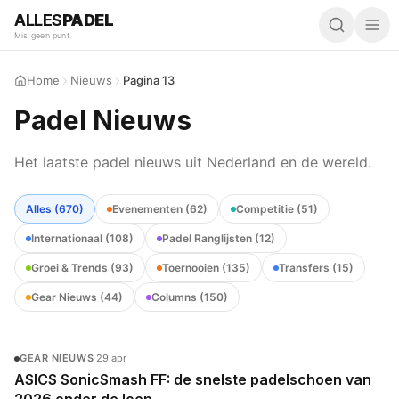
ALLES
PADEL
Mis geen punt.
Home
Nieuws
Pagina 13
Padel Nieuws
Het laatste padel nieuws uit Nederland en de wereld.
Alles (
670
)
Evenementen
(
62
)
Competitie
(
51
)
Internationaal
(
108
)
Padel Ranglijsten
(
12
)
Groei & Trends
(
93
)
Toernooien
(
135
)
Transfers
(
15
)
Gear Nieuws
(
44
)
Columns
(
150
)
GEAR NIEUWS
·
29 apr
ASICS SonicSmash FF: de snelste padelschoen van