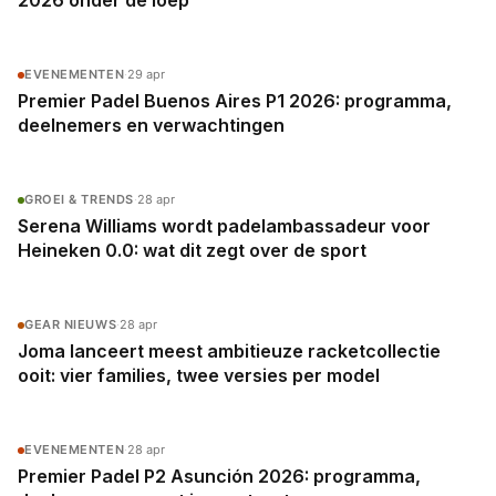
2026 onder de loep
EVENEMENTEN
·
29 apr
Premier Padel Buenos Aires P1 2026: programma,
deelnemers en verwachtingen
GROEI & TRENDS
·
28 apr
Serena Williams wordt padelambassadeur voor
Heineken 0.0: wat dit zegt over de sport
GEAR NIEUWS
·
28 apr
Joma lanceert meest ambitieuze racketcollectie
ooit: vier families, twee versies per model
EVENEMENTEN
·
28 apr
Premier Padel P2 Asunción 2026: programma,