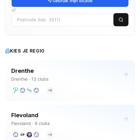
Gebruik mijn locatie
of
KIES JE REGIO
Drenthe
Drenthe
·
13
clubs
+
8
Flevoland
Flevoland
·
9
clubs
+
4