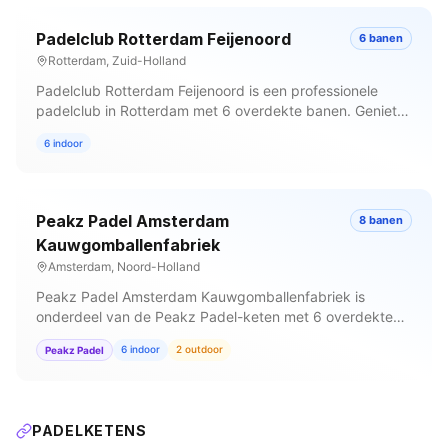
Padelclub Rotterdam Feijenoord
6
banen
Rotterdam
,
Zuid-Holland
Padelclub Rotterdam Feijenoord is een professionele
padelclub in Rotterdam met 6 overdekte banen. Geniet
van horeca, kleedkamers, professioneel coaching en een
6
indoor
volledige pro shop. Maak je reservering nu.
Peakz Padel Amsterdam
8
banen
Kauwgomballenfabriek
Amsterdam
,
Noord-Holland
Peakz Padel Amsterdam Kauwgomballenfabriek is
onderdeel van de Peakz Padel-keten met 6 overdekte
en 2 outdoorbanen. Met horeca, kleedkamers,
6
indoor
2
outdoor
Peakz Padel
professioneel coaching en racketverhuur een complete
faciliteit in Amsterdam. Reserveer je baan.
PADELKETENS