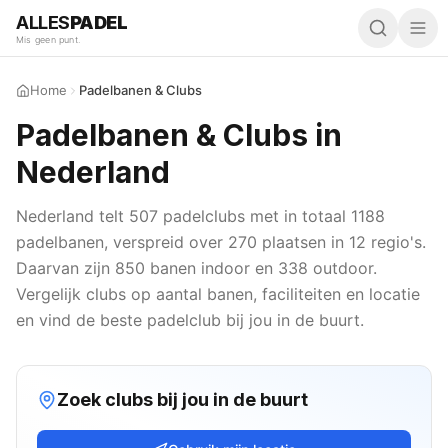
ALLES
PADEL
Mis geen punt.
Home
Padelbanen & Clubs
Padelbanen & Clubs in
Nederland
Nederland telt
507
padelclubs met in totaal
1188
padelbanen, verspreid over
270
plaatsen in
12
regio's.
Daarvan zijn
850
banen indoor en
338
outdoor.
Vergelijk clubs op aantal banen, faciliteiten en locatie
en vind de beste padelclub bij jou in de buurt.
Zoek clubs bij jou in de buurt