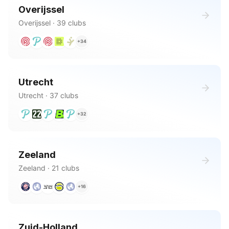
Overijssel
Overijssel
·
39
clubs
+
34
Utrecht
Utrecht
·
37
clubs
+
32
Zeeland
Zeeland
·
21
clubs
+
16
Zuid-Holland