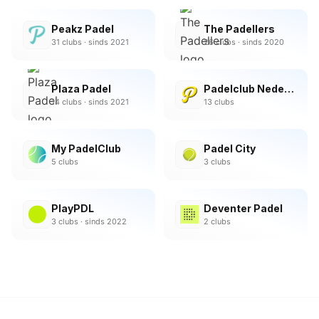
Peakz Padel
The Padellers
31
clubs
· sinds 2021
26
clubs
· sinds 2020
Plaza Padel
Padelclub Nederland
14
clubs
· sinds 2021
13
clubs
My PadelClub
Padel City
5
clubs
3
clubs
PlayPDL
Deventer Padel
3
clubs
· sinds 2022
2
clubs