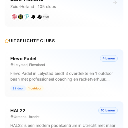
Zuid-Holland
·
105
clubs
+
100
UITGELICHTE CLUBS
Flevo Padel
4
banen
Lelystad
,
Flevoland
Flevo Padel in Lelystad biedt 3 overdekte en 1 outdoor
baan met professioneel coaching en racketverhuur.
Perfect voor wie wil verbeteren onder begeleiding van
3
indoor
1
outdoor
ervaren trainers. Reserveer je baan vandaag.
HAL22
10
banen
Utrecht
,
Utrecht
HAL22 is een modern padelcentrum in Utrecht met maar