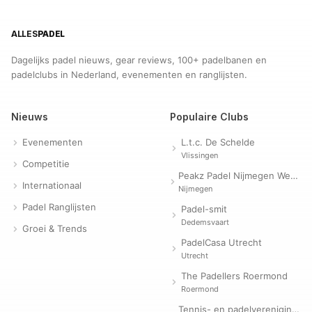
ALLES
PADEL
Dagelijks padel nieuws, gear reviews, 100+ padelbanen en
padelclubs in Nederland, evenementen en ranglijsten.
Nieuws
Populaire Clubs
Evenementen
L.t.c. De Schelde
Vlissingen
Competitie
Peakz Padel Nijmegen Westerpark | Padelclub
Internationaal
Nijmegen
Padel Ranglijsten
Padel-smit
Dedemsvaart
Groei & Trends
PadelCasa Utrecht
Utrecht
The Padellers Roermond
Roermond
Tennis- en padelvereniging Evergreen