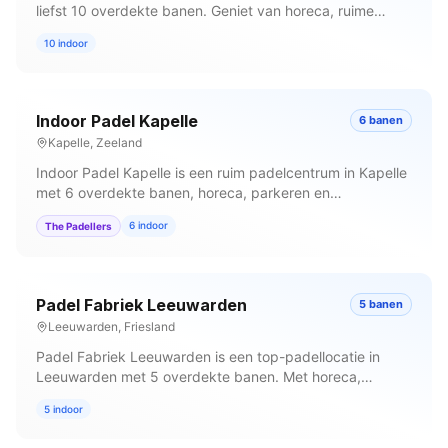
liefst 10 overdekte banen. Geniet van horeca, ruime
parkeergelegenheid, kleedkamers en professioneel
10
indoor
coaching in een topfaciliteit. Boek direct online.
Indoor Padel Kapelle
6
banen
Kapelle
,
Zeeland
Indoor Padel Kapelle is een ruim padelcentrum in Kapelle
met 6 overdekte banen, horeca, parkeren en
kleedkamers. Ideaal voor een gezellig dagje padel met
6
indoor
The Padellers
vrienden. Reserveer je speeltijd online.
Padel Fabriek Leeuwarden
5
banen
Leeuwarden
,
Friesland
Padel Fabriek Leeuwarden is een top-padellocatie in
Leeuwarden met 5 overdekte banen. Met horeca,
parkeren, kleedkamers, professioneel coaching en
5
indoor
racketverhuur heb je alles wat je nodig hebt. Reserveer
vandaag.