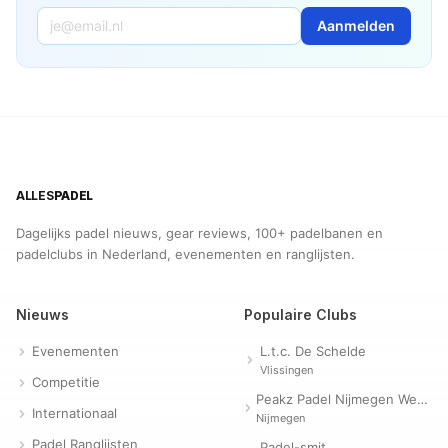
Aanmelden
ALLES
PADEL
Dagelijks padel nieuws, gear reviews, 100+ padelbanen en
padelclubs in Nederland, evenementen en ranglijsten.
Nieuws
Populaire Clubs
Evenementen
L.t.c. De Schelde
Vlissingen
Competitie
Peakz Padel Nijmegen Westerpark | Padelclub
Internationaal
Nijmegen
Padel Ranglijsten
Padel-smit