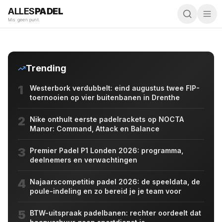
eruit
ALLES
PADEL
Mis geen punt.
5 augustus
Trending
1
Westerbork verdubbelt: eind augustus twee FIP-
toernooien op vier buitenbanen in Drenthe
2
Nike onthult eerste padelrackets op NOCTA
Manor: Command, Attack en Balance
3
Premier Padel P1 Londen 2026: programma,
deelnemers en verwachtingen
4
Najaarscompetitie padel 2026: de speeldata, de
poule-indeling en zo bereid je je team voor
5
BTW-uitspraak padelbanen: rechter oordeelt dat