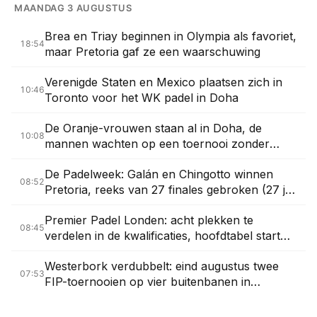
MAANDAG 3 AUGUSTUS
Brea en Triay beginnen in Olympia als favoriet,
18:54
maar Pretoria gaf ze een waarschuwing
Verenigde Staten en Mexico plaatsen zich in
10:46
Toronto voor het WK padel in Doha
De Oranje-vrouwen staan al in Doha, de
10:08
mannen wachten op een toernooi zonder
datum
De Padelweek: Galán en Chingotto winnen
08:52
Pretoria, reeks van 27 finales gebroken (27 juli
– 2 augustus)
Premier Padel Londen: acht plekken te
08:45
verdelen in de kwalificaties, hoofdtabel start
dinsdag
Westerbork verdubbelt: eind augustus twee
07:53
FIP-toernooien op vier buitenbanen in
Drenthe