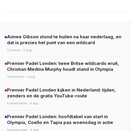
als enige Brit door naar de
tweede ronde
Aimee Gibson stond te huilen na haar nederlaag, en
dat is precies het punt van een wildcard
Columns
·
5 aug
Premier Padel Londen: twee Britse wildcards eruit,
Christian Medina Murphy houdt stand in Olympia
Toernooien
·
4 aug
Premier Padel Londen kijken in Nederland: tijden,
zenders en de gratis YouTube-route
Evenementen
·
4 aug
Premier Padel Londen: hoofdtabel van start in
Olympia, Coello en Tapia pas woensdag in actie
Internationaal
·
4 aug