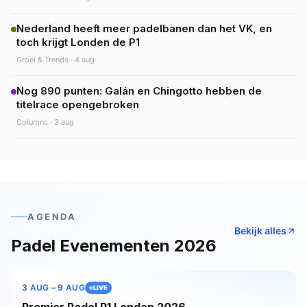
Nederland heeft meer padelbanen dan het VK, en
toch krijgt Londen de P1
Groei & Trends
·
4 aug
Nog 890 punten: Galán en Chingotto hebben de
titelrace opengebroken
Columns
·
3 aug
AGENDA
Bekijk alles
Padel Evenementen 2026
3 AUG
– 9 AUG
LIVE