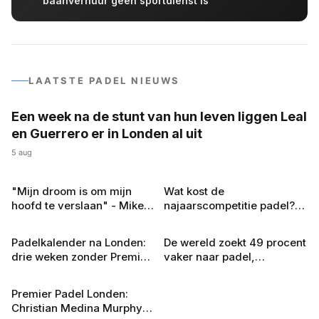
baanverhuur geen sportdienst is
LAATSTE PADEL NIEUWS
Een week na de stunt van hun leven liggen Leal
COLUMNS
en Guerrero er in Londen al uit
5 aug
"Mijn droom is om mijn
Wat kost de
COLUMNS
COMPETITIE
hoofd te verslaan" - Mike
najaarscompetitie padel?
Yanguas rekent af met
Dit betaal je per team en
zichzelf in Londen
per speler in 2026
Padelkalender na Londen:
De wereld zoekt 49 procent
EVENEMENTEN
GROEI & TRENDS
drie weken zonder Premier
vaker naar padel,
Padel en Venezuela valt
Nederland staat al een jaar
weg
stil
Premier Padel Londen:
TOERNOOIEN
Christian Medina Murphy