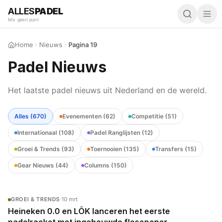
ALLES
PADEL
Mis geen punt.
Home
Nieuws
Pagina 19
Padel Nieuws
Het laatste padel nieuws uit Nederland en de wereld.
Alles (
670
)
Evenementen
(
62
)
Competitie
(
51
)
Internationaal
(
108
)
Padel Ranglijsten
(
12
)
Groei & Trends
(
93
)
Toernooien
(
135
)
Transfers
(
15
)
Gear Nieuws
(
44
)
Columns
(
150
)
GROEI & TRENDS
·
10 mrt
Heineken 0.0 en LÕK lanceren het eerste