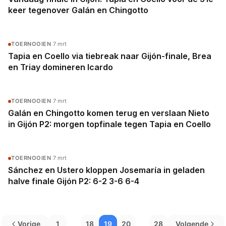
keer tegenover Galán en Chingotto
TOERNOOIEN
·
7 mrt
Tapia en Coello via tiebreak naar Gijón-finale, Brea
en Triay domineren Icardo
TOERNOOIEN
·
7 mrt
Galán en Chingotto komen terug en verslaan Nieto
in Gijón P2: morgen topfinale tegen Tapia en Coello
TOERNOOIEN
·
7 mrt
Sánchez en Ustero kloppen Josemaría in geladen
halve finale Gijón P2: 6-2 3-6 6-4
...
...
Vorige
1
18
19
20
28
Volgende