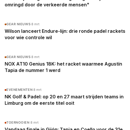
omringd door de verkeerde mensen"
GEAR NIEUWS
·
8 mrt
Wilson lanceert Endure-lijn: drie ronde padel rackets
voor wie controle wil
GEAR NIEUWS
·
8 mrt
NOX AT10 Genius 18K: het racket waarmee Agustín
Tapia de nummer 1 werd
EVENEMENTEN
·
8 mrt
NK Golf & Padel: op 20 en 27 maart strijden teams in
Limburg om de eerste titel ooit
TOERNOOIEN
·
8 mrt
Vandaag finale in Gijón: Tapia en Coello voor de 31e