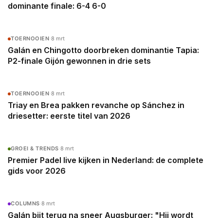
dominante finale: 6-4 6-0
TOERNOOIEN
·
8 mrt
Galán en Chingotto doorbreken dominantie Tapia:
P2-finale Gijón gewonnen in drie sets
TOERNOOIEN
·
8 mrt
Triay en Brea pakken revanche op Sánchez in
driesetter: eerste titel van 2026
GROEI & TRENDS
·
8 mrt
Premier Padel live kijken in Nederland: de complete
gids voor 2026
COLUMNS
·
8 mrt
Galán bijt terug na sneer Augsburger: "Hij wordt