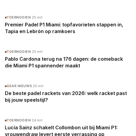
TOERNOOIEN
·
25 mrt
Premier Padel P1 Miami: topfavorieten stappen in,
Tapia en Lebrón op ramkoers
TOERNOOIEN
·
25 mrt
Pablo Cardona terug na 176 dagen: de comeback
die Miami P1 spannender maakt
GEAR NIEUWS
·
25 mrt
De beste padel rackets van 2026: welk racket past
bij jouw speelstijl?
TOERNOOIEN
·
24 mrt
Lucía Sainz schakelt Collombon uit bij Miami P1:
vrouwendraw levert eerste verrassing op