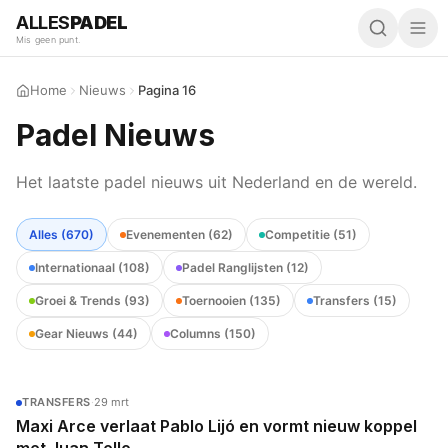
ALLES
PADEL
Mis geen punt.
Home
Nieuws
Pagina 16
Padel Nieuws
Het laatste padel nieuws uit Nederland en de wereld.
Alles (
670
)
Evenementen
(
62
)
Competitie
(
51
)
Internationaal
(
108
)
Padel Ranglijsten
(
12
)
Groei & Trends
(
93
)
Toernooien
(
135
)
Transfers
(
15
)
Gear Nieuws
(
44
)
Columns
(
150
)
TRANSFERS
·
29 mrt
Maxi Arce verlaat Pablo Lijó en vormt nieuw koppel