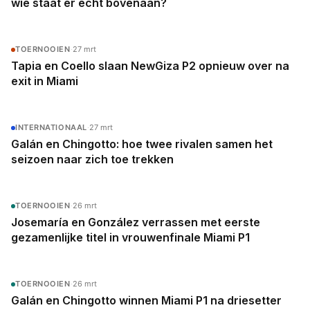
wie staat er echt bovenaan?
TOERNOOIEN
·
27 mrt
Tapia en Coello slaan NewGiza P2 opnieuw over na
exit in Miami
INTERNATIONAAL
·
27 mrt
Galán en Chingotto: hoe twee rivalen samen het
seizoen naar zich toe trekken
TOERNOOIEN
·
26 mrt
Josemaría en González verrassen met eerste
gezamenlijke titel in vrouwenfinale Miami P1
TOERNOOIEN
·
26 mrt
Galán en Chingotto winnen Miami P1 na driesetter