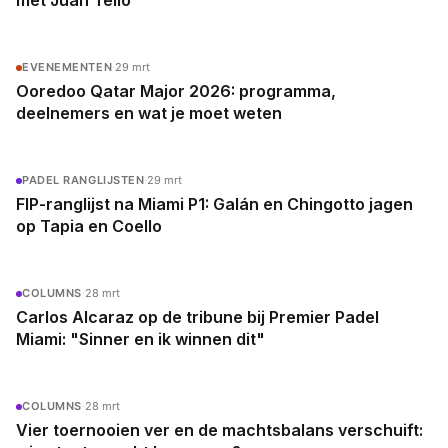
met Juan Tello
EVENEMENTEN
·
29 mrt
Ooredoo Qatar Major 2026: programma,
deelnemers en wat je moet weten
PADEL RANGLIJSTEN
·
29 mrt
FIP-ranglijst na Miami P1: Galán en Chingotto jagen
op Tapia en Coello
COLUMNS
·
28 mrt
Carlos Alcaraz op de tribune bij Premier Padel
Miami: "Sinner en ik winnen dit"
COLUMNS
·
28 mrt
Vier toernooien ver en de machtsbalans verschuift: