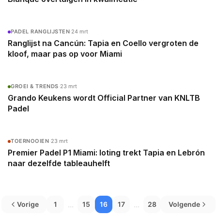
PADEL RANGLIJSTEN
·
24 mrt
Ranglijst na Cancún: Tapia en Coello vergroten de
kloof, maar pas op voor Miami
GROEI & TRENDS
·
23 mrt
Grando Keukens wordt Official Partner van KNLTB
Padel
TOERNOOIEN
·
23 mrt
Premier Padel P1 Miami: loting trekt Tapia en Lebrón
naar dezelfde tableauhelft
...
...
Vorige
1
15
16
17
28
Volgende