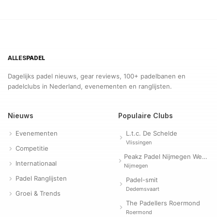
ALLES
PADEL
Dagelijks padel nieuws, gear reviews, 100+ padelbanen en
padelclubs in Nederland, evenementen en ranglijsten.
Nieuws
Populaire Clubs
Evenementen
L.t.c. De Schelde
Vlissingen
Competitie
Peakz Padel Nijmegen Westerpark | Padelclub
Internationaal
Nijmegen
Padel Ranglijsten
Padel-smit
Dedemsvaart
Groei & Trends
The Padellers Roermond
Roermond