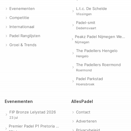
Evenementen
L.t.c. De Schelde
Vlissingen
Competitie
Padel-smit
Internationaal
Dedemsvaart
Padel Ranglijsten
Peakz Padel Nijmegen Westerpark | Padelclub
Nijmegen
Groei & Trends
The Padellers Hengelo
Hengelo
The Padellers Roermond
Roermond
Padel Parkstad
Hoensbroek
Evenementen
AllesPadel
FIP Bronze Lelystad 2026
Contact
23 jul
Adverteren
Premier Padel P1 Pretoria 2026
Privacybeleid