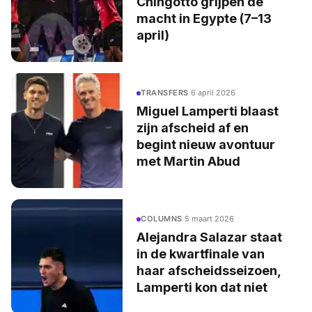
Chingotto grijpen de
macht in Egypte (7–13
april)
TRANSFERS
·
6 april 2026
Miguel Lamperti blaast
zijn afscheid af en
begint nieuw avontuur
met Martin Abud
COLUMNS
·
5 maart 2026
Alejandra Salazar staat
in de kwartfinale van
haar afscheidsseizoen,
Lamperti kon dat niet