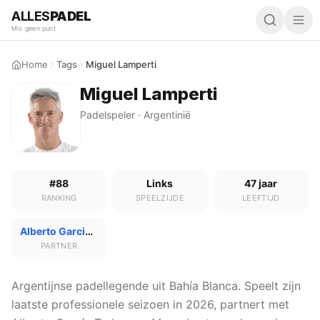
ALLES
PADEL
Mis geen punt.
Home
Tags
Miguel Lamperti
Miguel Lamperti
Padelspeler · Argentinië
#88
Links
47 jaar
RANKING
SPEELZIJDE
LEEFTIJD
Alberto Garcia Trabanco
PARTNER
Argentijnse padellegende uit Bahía Blanca. Speelt zijn
laatste professionele seizoen in 2026, partnert met