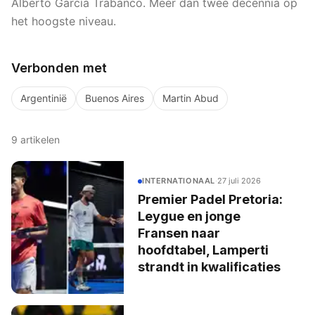
Alberto García Trabanco. Meer dan twee decennia op
het hoogste niveau.
Verbonden met
Argentinië
Buenos Aires
Martin Abud
9
artikelen
INTERNATIONAAL
·
27 juli 2026
Premier Padel Pretoria:
Leygue en jonge
Fransen naar
hoofdtabel, Lamperti
strandt in kwalificaties