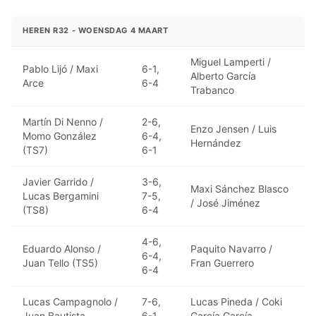
HEREN R32 - WOENSDAG 4 MAART
Miguel Lamperti /
Pablo Lijó / Maxi
6-1,
Alberto García
Arce
6-4
Trabanco
Martín Di Nenno /
2-6,
Enzo Jensen / Luis
Momo González
6-4,
Hernández
(TS7)
6-1
Javier Garrido /
3-6,
Maxi Sánchez Blasco
Lucas Bergamini
7-5,
/ José Jiménez
(TS8)
6-4
4-6,
Eduardo Alonso /
Paquito Navarro /
6-4,
Juan Tello (TS5)
Fran Guerrero
6-4
Lucas Campagnolo /
7-6,
Lucas Pineda / Coki
Juan Bautista
6-1
García García