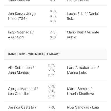
6-3,
Jon Sanz / Jorge
Lucas Esbrí / Daniel
4-6,
Nieto (TS6)
Ruiz
6-3
Iñigo Goenaga /
7-5,
Mario Ruiz / Vicente
Asier Goñi
6-3
Rubio
DAMES R32 - WOENSDAG 4 MAART
6-3,
Alix Collombon /
Lara Arruabarrena /
2-6,
Jana Montes
Marina Lobo
6-3
6-3,
Giorgia Marchetti /
Marta Borrero /
3-6,
Léa Godallier
Ksenia Sharifova
6-3
Jessica Castelló /
7-6,
Noa Cánovas / Laia