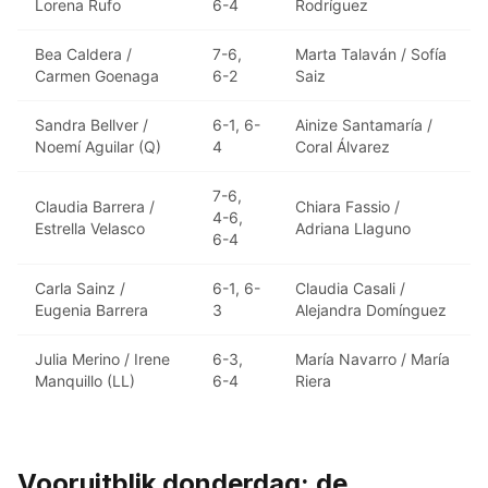
Lorena Rufo
6-4
Rodríguez
Bea Caldera /
7-6,
Marta Talaván / Sofía
Carmen Goenaga
6-2
Saiz
Sandra Bellver /
6-1, 6-
Ainize Santamaría /
Noemí Aguilar (Q)
4
Coral Álvarez
7-6,
Claudia Barrera /
Chiara Fassio /
4-6,
Estrella Velasco
Adriana Llaguno
6-4
Carla Sainz /
6-1, 6-
Claudia Casali /
Eugenia Barrera
3
Alejandra Domínguez
Julia Merino / Irene
6-3,
María Navarro / María
Manquillo (LL)
6-4
Riera
Vooruitblik donderdag: de