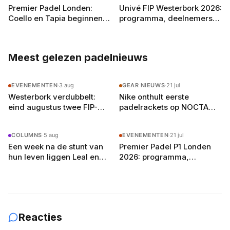
Premier Padel Londen:
Univé FIP Westerbork 2026:
Coello en Tapia beginnen
programma, deelnemers
aan de achtste finales in
en alles wat je moet weten
Olympia
Meest gelezen padelnieuws
EVENEMENTEN
·
3 aug
GEAR NIEUWS
·
21 jul
Westerbork verdubbelt:
Nike onthult eerste
eind augustus twee FIP-
padelrackets op NOCTA
toernooien op vier
Manor: Command, Attack
buitenbanen in Drenthe
en Balance
COLUMNS
·
5 aug
EVENEMENTEN
·
21 jul
Een week na de stunt van
Premier Padel P1 Londen
hun leven liggen Leal en
2026: programma,
Guerrero er in Londen al uit
deelnemers en
verwachtingen
Reacties