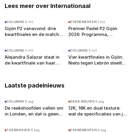
snel een missie: het Nederlandse publiek laten
Lees meer over Internationaal
zien hoe groot padel écht is. Met zijn netwerk
in het Spaanse padelcircuit en vloeiend
COLUMNS
·
6 mrt
EVENEMENTEN
·
1 mrt
Nederlands (met een licht accent, zegt hij zelf)
Gijón P2 vanavond: drie
Premier Padel P2 Gijón
schrijft hij over alles van Premier Padel-
kwartfinales en de match
2026: Programma,
toernooien tot de opkomst van jong talent.
die het seizoen kan
Deelnemers en Stand van
Buiten het schrijven speelt hij competitie bij zijn
veranderen
Zaken
lokale club in Amsterdam-Oost en droomt hij
COLUMNS
·
5 mrt
COLUMNS
·
5 mrt
van een terugkeer naar het P2-circuit — als
Alejandra Salazar staat in
Vier kwartfinales in Gijón:
journalist, welteverstaan.
de kwartfinale van haar
Nieto tegen Lebrón steelt
afscheidsseizoen,
de show, maar de echte
Lamperti kon dat niet
verrassing wacht elders
Laatste padelnieuws
COLUMNS
·
6 aug
GEAR NIEUWS
·
6 aug
De reekshoofden vallen om
12K, 18K en dual texture:
in Londen, en dat is geen
wat de specificaties van je
toeval
padelracket echt
betekenen
TOERNOOIEN
·
6 aug
EVENEMENTEN
·
6 aug