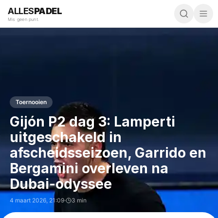
ALLES
PADEL
Mis geen punt.
Toernooien
Gijón P2 dag 3: Lamperti
uitgeschakeld in
afscheidsseizoen, Garrido en
Bergamini overleven na
Dubai-odyssee
4 maart 2026
,
21:09
·
3 min