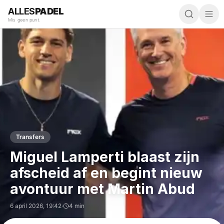
ALLES
PADEL
Mis geen punt.
Transfers
Miguel Lamperti blaast zijn
afscheid af en begint nieuw
avontuur met Martin Abud
6 april 2026
,
19:42
·
4 min