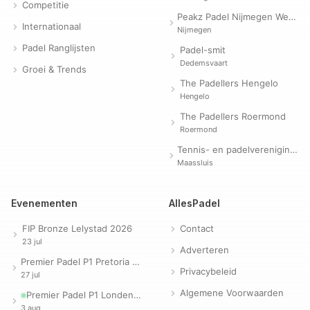
Competitie
Peakz Padel Nijmegen Westerpark | Padelclub
Internationaal
Nijmegen
Padel Ranglijsten
Padel-smit
Dedemsvaart
Groei & Trends
The Padellers Hengelo
Hengelo
The Padellers Roermond
Roermond
Tennis- en padelvereniging Evergreen
Maassluis
Evenementen
AllesPadel
FIP Bronze Lelystad 2026
Contact
23 jul
Adverteren
Premier Padel P1 Pretoria 2026
Privacybeleid
27 jul
Algemene Voorwaarden
Premier Padel P1 Londen 2026
3 aug