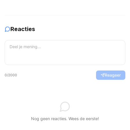
Guerrero er in Londen al uit
deelnemers en
verwachtingen
Reacties
Reageer
0
/2000
Nog geen reacties. Wees de eerste!