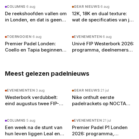
COLUMNS
·
6 aug
GEAR NIEUWS
·
6 aug
De reekshoofden vallen om
12K, 18K en dual texture:
in Londen, en dat is geen
wat de specificaties van je
toeval
padelracket echt
betekenen
TOERNOOIEN
·
6 aug
EVENEMENTEN
·
6 aug
Premier Padel Londen:
Univé FIP Westerbork 2026:
Coello en Tapia beginnen
programma, deelnemers
aan de achtste finales in
en alles wat je moet weten
Olympia
Meest gelezen padelnieuws
EVENEMENTEN
·
3 aug
GEAR NIEUWS
·
21 jul
Westerbork verdubbelt:
Nike onthult eerste
eind augustus twee FIP-
padelrackets op NOCTA
toernooien op vier
Manor: Command, Attack
buitenbanen in Drenthe
en Balance
COLUMNS
·
5 aug
EVENEMENTEN
·
21 jul
Een week na de stunt van
Premier Padel P1 Londen
hun leven liggen Leal en
2026: programma,