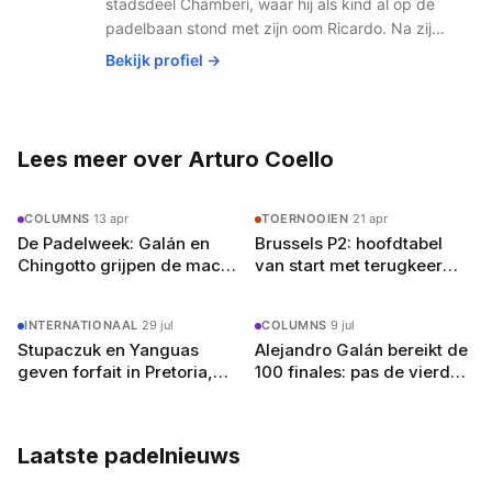
stadsdeel Chamberí, waar hij als kind al op de
padelbaan stond met zijn oom Ricardo. Na zijn
studie journalistiek aan de Universidad
Bekijk profiel →
Complutense verhuisde hij in 2019 naar
Amsterdam voor de liefde. Wat begon als
gemis naar de Spaanse padelbanen werd al
snel een missie: het Nederlandse publiek laten
Lees meer over Arturo Coello
zien hoe groot padel écht is. Met zijn netwerk
in het Spaanse padelcircuit en vloeiend
COLUMNS
·
13 apr
TOERNOOIEN
·
21 apr
Nederlands (met een licht accent, zegt hij zelf)
De Padelweek: Galán en
Brussels P2: hoofdtabel
schrijft hij over alles van Premier Padel-
Chingotto grijpen de macht
van start met terugkeer
toernooien tot de opkomst van jong talent.
in Egypte (7–13 april)
Coello en Tapia en een
Buiten het schrijven speelt hij competitie bij zijn
Belgische clash op dag 1
lokale club in Amsterdam-Oost en droomt hij
INTERNATIONAAL
·
29 jul
COLUMNS
·
9 jul
van een terugkeer naar het P2-circuit — als
Stupaczuk en Yanguas
Alejandro Galán bereikt de
journalist, welteverstaan.
geven forfait in Pretoria,
100 finales: pas de vierde
kwalificanten sneuvelen
speler ooit in deze
massaal
eregalerij
Laatste padelnieuws