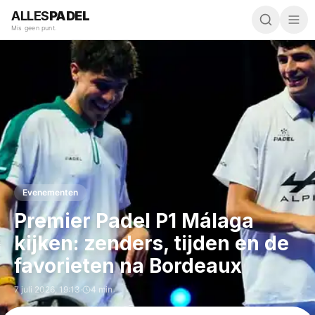
ALLES
PADEL
Mis geen punt.
Evenementen
Premier Padel P1 Málaga
kijken: zenders, tijden en de
favorieten na Bordeaux
7 juli 2026
,
19:13
·
4 min