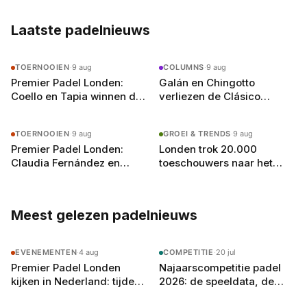
juli)
Laatste padelnieuws
TOERNOOIEN
·
9 aug
COLUMNS
·
9 aug
Premier Padel Londen:
Galán en Chingotto
Coello en Tapia winnen de
verliezen de Clásico
eerste Britse titel na
opnieuw op precies
driesetter tegen Chingotto
dezelfde manier, en dat is
TOERNOOIEN
·
9 aug
GROEI & TRENDS
·
9 aug
geen toeval
Premier Padel Londen:
Londen trok 20.000
Claudia Fernández en
toeschouwers naar het
Martina Calvo pakken hun
padel, en dat is precies wat
eerste titel in Olympia
Nederland mist
Meest gelezen padelnieuws
EVENEMENTEN
·
4 aug
COMPETITIE
·
20 jul
Premier Padel Londen
Najaarscompetitie padel
kijken in Nederland: tijden,
2026: de speeldata, de
zenders en de gratis
poule-indeling en zo bereid