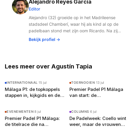
Alejandro Reyes García
hoogste niveau met de zonnige uitstraling van de Costa
Editor
del Sol.
Alejandro (32) groeide op in het Madrileense
stadsdeel Chamberí, waar hij als kind al op de
padelbaan stond met zijn oom Ricardo. Na zijn
studie journalistiek aan de Universidad
Bekijk profiel →
Complutense verhuisde hij in 2019 naar
Amsterdam voor de liefde. Wat begon als
gemis naar de Spaanse padelbanen werd al
snel een missie: het Nederlandse publiek laten
Lees meer over Agustín Tapia
zien hoe groot padel écht is. Met zijn netwerk
in het Spaanse padelcircuit en vloeiend
INTERNATIONAAL
·
15 jul
TOERNOOIEN
·
13 jul
Nederlands (met een licht accent, zegt hij zelf)
Málaga P1: de topkoppels
Premier Padel P1 Málaga
schrijft hij over alles van Premier Padel-
stappen in, kijkgids en de
van start: de
toernooien tot de opkomst van jong talent.
weg naar de finale
openingsronde zonder de
Buiten het schrijven speelt hij competitie bij zijn
topkoppels
lokale club in Amsterdam-Oost en droomt hij
EVENEMENTEN
·
8 jul
COLUMNS
·
6 jul
van een terugkeer naar het P2-circuit — als
Premier Padel P1 Málaga:
De Padelweek: Coello wint
journalist, welteverstaan.
de titelrace die na
weer, maar de vrouwen
Bordeaux weer oplaait
stelen de show (29 juni – 6