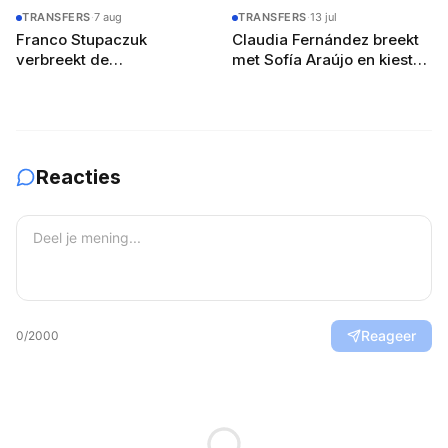
YouTube-route
je je team voor
TRANSFERS
·
7 aug
TRANSFERS
·
13 jul
Franco Stupaczuk
Claudia Fernández breekt
verbreekt de
met Sofía Araújo en kiest
samenwerking met Mike
voor Martina Calvo
Yanguas na acht maanden
Reacties
Reageer
0
/2000