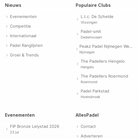
Nieuws
Populaire Clubs
Evenementen
L.t.c. De Schelde
Vlissingen
Competitie
Padel-smit
Internationaal
Dedemsvaart
Padel Ranglijsten
Peakz Padel Nijmegen Westerpark | Padelclub
Nijmegen
Groei & Trends
The Padellers Hengelo
Hengelo
The Padellers Roermond
Roermond
Padel Parkstad
Hoensbroek
Evenementen
AllesPadel
FIP Bronze Lelystad 2026
Contact
23 jul
Adverteren