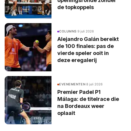
openingsronde zonder
de topkoppels
COLUMNS
·
9 juli 2026
Alejandro Galán bereikt
de 100 finales: pas de
vierde speler ooit in
deze eregalerij
EVENEMENTEN
·
8 juli 2026
Premier Padel P1
Málaga: de titelrace die
na Bordeaux weer
oplaait