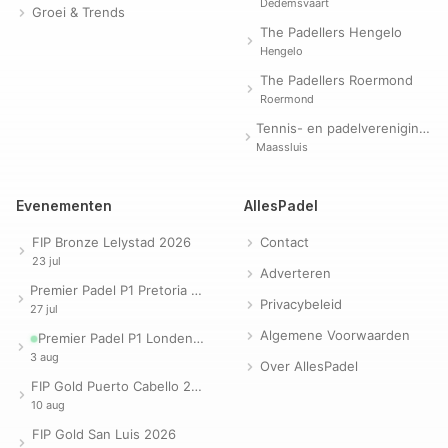
Dedemsvaart
Groei & Trends
The Padellers Hengelo
Hengelo
The Padellers Roermond
Roermond
Tennis- en padelvereniging Evergreen
Maassluis
Evenementen
AllesPadel
FIP Bronze Lelystad 2026
Contact
23 jul
Adverteren
Premier Padel P1 Pretoria 2026
Privacybeleid
27 jul
Algemene Voorwaarden
Premier Padel P1 Londen 2026
3 aug
Over AllesPadel
FIP Gold Puerto Cabello 2026
10 aug
FIP Gold San Luis 2026