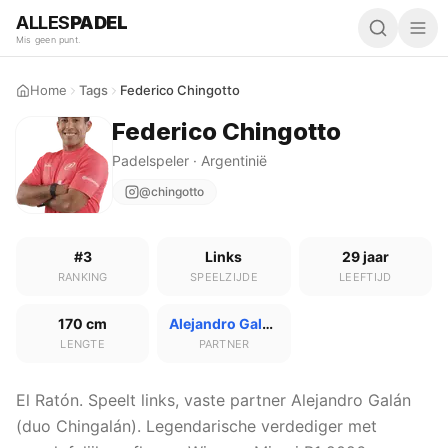
ALLES
PADEL
Mis geen punt.
Home
Tags
Federico Chingotto
Federico Chingotto
Padelspeler · Argentinië
@chingotto
#3
Links
29 jaar
RANKING
SPEELZIJDE
LEEFTIJD
170 cm
Alejandro Galan
LENGTE
PARTNER
El Ratón. Speelt links, vaste partner Alejandro Galán
(duo Chingalán). Legendarische verdediger met