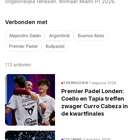
ongelofelijke reflexen. Winnaar Miami P1 2026.
Verbonden met
Alejandro Galán
Argentinië
Buenos Aires
Premier Padel
Bullpadel
113
artikelen
TOERNOOIEN
·
7 augustus 2026
Premier Padel Londen:
Coello en Tapia treffen
zwager Curro Cabeza in
de kwartfinales
COLUMNS
·
3 augustus 2026