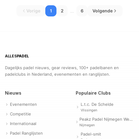
...
Vorige
1
2
6
Volgende
ALLES
PADEL
Dagelijks padel nieuws, gear reviews, 100+ padelbanen en
padelclubs in Nederland, evenementen en ranglijsten.
Nieuws
Populaire Clubs
Evenementen
L.t.c. De Schelde
Vlissingen
Competitie
Peakz Padel Nijmegen Westerpark | Padelclub
Internationaal
Nijmegen
Padel Ranglijsten
Padel-smit