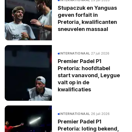
INTERNATIONAAL
·
29 juli 2026
Stupaczuk en Yanguas
geven forfait in
Pretoria, kwalificanten
sneuvelen massaal
INTERNATIONAAL
·
27 juli 2026
Premier Padel P1
Pretoria: hoofdtabel
start vanavond, Leygue
valt op in de
kwalificaties
INTERNATIONAAL
·
26 juli 2026
Premier Padel P1
Pretoria: loting bekend,