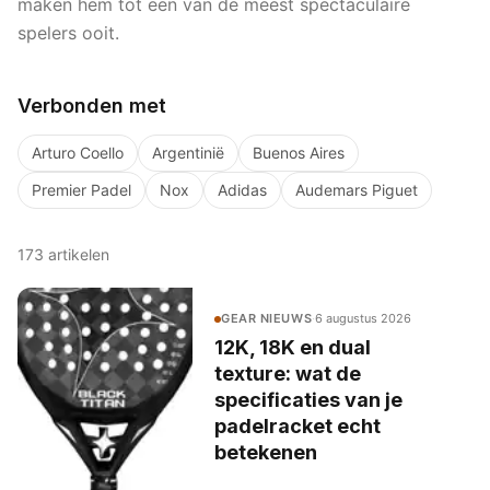
maken hem tot een van de meest spectaculaire
spelers ooit.
Verbonden met
Arturo Coello
Argentinië
Buenos Aires
Premier Padel
Nox
Adidas
Audemars Piguet
173
artikelen
GEAR NIEUWS
·
6 augustus 2026
12K, 18K en dual
texture: wat de
specificaties van je
padelracket echt
betekenen