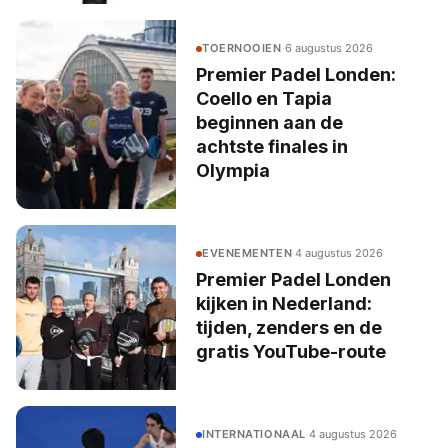
TOERNOOIEN
·
6 augustus 2026
Premier Padel Londen:
Coello en Tapia
beginnen aan de
achtste finales in
Olympia
EVENEMENTEN
·
4 augustus 2026
Premier Padel Londen
kijken in Nederland:
tijden, zenders en de
gratis YouTube-route
INTERNATIONAAL
·
4 augustus 2026