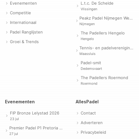
Evenementen
L.t.c. De Schelde
Vlissingen
Competitie
Peakz Padel Nijmegen Westerpark | Padelclub
Internationaal
Nijmegen
Padel Ranglijsten
The Padellers Hengelo
Hengelo
Groei & Trends
Tennis- en padelvereniging Evergreen
Maassluis
Padel-smit
Dedemsvaart
The Padellers Roermond
Roermond
Evenementen
AllesPadel
FIP Bronze Lelystad 2026
Contact
23 jul
Adverteren
Premier Padel P1 Pretoria 2026
Privacybeleid
27 jul