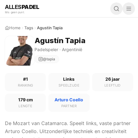
ALLES
PADEL
Mis geen punt.
Home
Tags
Agustín Tapia
Agustín Tapia
Padelspeler · Argentinië
@tapia
#1
Links
26 jaar
RANKING
SPEELZIJDE
LEEFTIJD
179 cm
Arturo Coello
LENGTE
PARTNER
De Mozart van Catamarca. Speelt links, vaste partner
Arturo Coello. Uitzonderlijke techniek en creativiteit