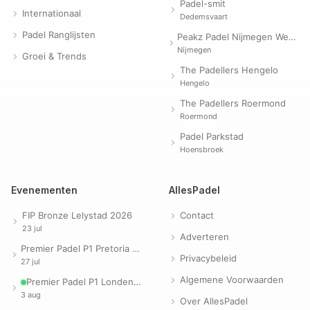
Padel-smit
Internationaal
Dedemsvaart
Padel Ranglijsten
Peakz Padel Nijmegen Westerpark | Padelclub
Nijmegen
Groei & Trends
The Padellers Hengelo
Hengelo
The Padellers Roermond
Roermond
Padel Parkstad
Hoensbroek
Evenementen
AllesPadel
FIP Bronze Lelystad 2026
Contact
23 jul
Adverteren
Premier Padel P1 Pretoria 2026
Privacybeleid
27 jul
Algemene Voorwaarden
Premier Padel P1 Londen 2026
3 aug
Over AllesPadel