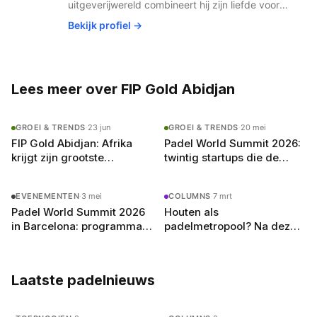
uitgeverijwereld combineert hij zijn liefde voor
publishing met de snelst groeiende sport van
Bekijk profiel →
Nederland. Padel houdt hem fit, scherp en
altijd op zoek naar het volgende potje.
Lees meer over FIP Gold Abidjan
GROEI & TRENDS
·
23 jun
GROEI & TRENDS
·
20 mei
FIP Gold Abidjan: Afrika
Padel World Summit 2026:
krijgt zijn grootste
twintig startups die de
padeltoernooi tot nu toe
sport willen transformeren
EVENEMENTEN
·
3 mei
COLUMNS
·
7 mrt
Padel World Summit 2026
Houten als
in Barcelona: programma,
padelmetropool? Na deze
sprekers en wat je moet
week denk ik van wel
weten
Laatste padelnieuws