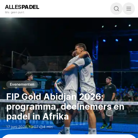
ALLES
PADEL
Mis geen punt.
Evenementen
FIP Gold Abidjan 2026:
programma, deelnemers en
padel in Afrika
17 juni 2026
,
19:07
·
4 min