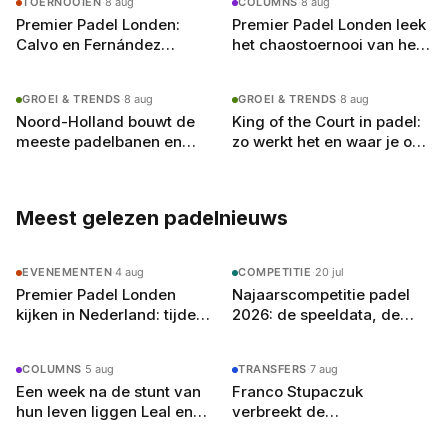
TOERNOOIEN
·
8 aug
COLUMNS
·
8 aug
Premier Padel Londen:
Premier Padel Londen leek
Calvo en Fernández
het chaostoernooi van het
verslaan de nummer 2 en
jaar, tot de kwartfinales
halen opnieuw de finale
begonnen
GROEI & TRENDS
·
8 aug
GROEI & TRENDS
·
8 aug
Noord-Holland bouwt de
King of the Court in padel:
meeste padelbanen en
zo werkt het en waar je op
heeft toch de drukste
moet letten
Meest gelezen padelnieuws
EVENEMENTEN
·
4 aug
COMPETITIE
·
20 jul
Premier Padel Londen
Najaarscompetitie padel
kijken in Nederland: tijden,
2026: de speeldata, de
zenders en de gratis
poule-indeling en zo bereid
YouTube-route
je je team voor
COLUMNS
·
5 aug
TRANSFERS
·
7 aug
Een week na de stunt van
Franco Stupaczuk
hun leven liggen Leal en
verbreekt de
Guerrero er in Londen al uit
samenwerking met Mike