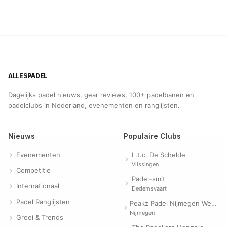
ALLES
PADEL
Dagelijks padel nieuws, gear reviews, 100+ padelbanen en
padelclubs in Nederland, evenementen en ranglijsten.
Nieuws
Populaire Clubs
Evenementen
L.t.c. De Schelde
Vlissingen
Competitie
Padel-smit
Internationaal
Dedemsvaart
Padel Ranglijsten
Peakz Padel Nijmegen Westerpark | Padelclub
Nijmegen
Groei & Trends