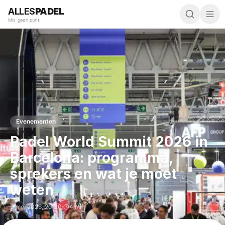
ALLES
PADEL
Mis geen punt.
Evenementen
Padel World Summit 2026 in
Barcelona: programma,
sprekers en wat je moet
weten
3 mei 2026
,
20:30
·
4 min