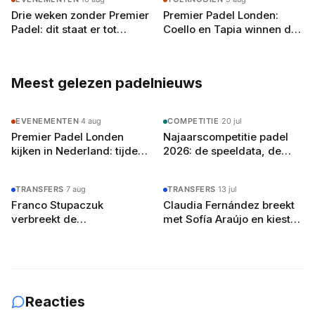
Drie weken zonder Premier
Premier Padel Londen:
Padel: dit staat er tot
Coello en Tapia winnen de
Madrid wél op de kalender
eerste Britse titel na
driesetter tegen Chingotto
Meest gelezen padelnieuws
EVENEMENTEN
·
4 aug
COMPETITIE
·
20 jul
Premier Padel Londen
Najaarscompetitie padel
kijken in Nederland: tijden,
2026: de speeldata, de
zenders en de gratis
poule-indeling en zo bereid
YouTube-route
je je team voor
TRANSFERS
·
7 aug
TRANSFERS
·
13 jul
Franco Stupaczuk
Claudia Fernández breekt
verbreekt de
met Sofía Araújo en kiest
samenwerking met Mike
voor Martina Calvo
Yanguas na acht maanden
Reacties