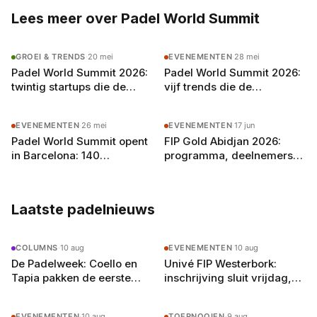
Lees meer over Padel World Summit
GROEI & TRENDS
·
20 mei
EVENEMENTEN
·
28 mei
Padel World Summit 2026:
Padel World Summit 2026:
twintig startups die de
vijf trends die de
sport willen transformeren
padelindustrie gaan
vormgeven
EVENEMENTEN
·
26 mei
EVENEMENTEN
·
17 jun
Padel World Summit opent
FIP Gold Abidjan 2026:
in Barcelona: 140
programma, deelnemers
exposanten en de
en padel in Afrika
toekomst van de
padelindustrie
Laatste padelnieuws
COLUMNS
·
10 aug
EVENEMENTEN
·
10 aug
De Padelweek: Coello en
Univé FIP Westerbork:
Tapia pakken de eerste
inschrijving sluit vrijdag,
Britse titel in Olympia (3–9
tabellen van 32 koppels
augustus)
EVENEMENTEN
·
10 aug
TOERNOOIEN
·
9 aug