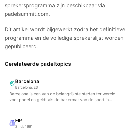
sprekersprogramma zijn beschikbaar via
padelsummit.com.
Dit artikel wordt bijgewerkt zodra het definitieve
programma en de volledige sprekerslijst worden
gepubliceerd.
Gerelateerde padeltopics
Barcelona
Barcelona, ES
Barcelona is een van de belangrijkste steden ter wereld
voor padel en geldt als de bakermat van de sport in
Europa. De Catalaanse hoofdstad combineert een
diepgewortelde padelcultuur met een bruisende
sportscene die de stad onmisbaar maakt op de
FIP
internationale padelkalender. Barcelona herbergt talloze
Sinds 1991
padelclubs van wereldklasse en is gastheer van het