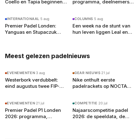
Coello en Tapia beginnen
programma, deelnemers
aan de achtste finales in
en alles wat je moet weten
Olympia
INTERNATIONAAL
·
5 aug
COLUMNS
·
5 aug
Premier Padel Londen:
Een week na de stunt van
Yanguas en Stupaczuk
hun leven liggen Leal en
verliezen van
Guerrero er in Londen al uit
kwalificanten, vier
reekshoofden eruit
Meest gelezen padelnieuws
EVENEMENTEN
·
3 aug
GEAR NIEUWS
·
21 jul
Westerbork verdubbelt:
Nike onthult eerste
eind augustus twee FIP-
padelrackets op NOCTA
toernooien op vier
Manor: Command, Attack
buitenbanen in Drenthe
en Balance
EVENEMENTEN
·
21 jul
COMPETITIE
·
20 jul
Premier Padel P1 Londen
Najaarscompetitie padel
2026: programma,
2026: de speeldata, de
deelnemers en
poule-indeling en zo bereid
verwachtingen
je je team voor