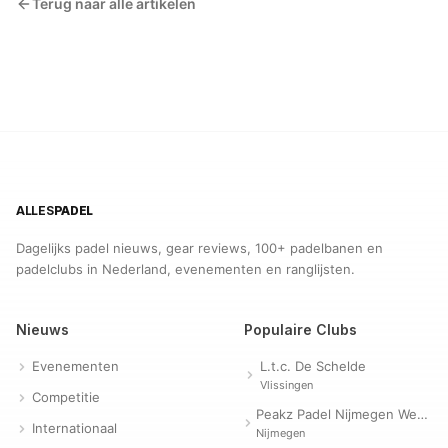
Terug naar alle artikelen
ALLES
PADEL
Dagelijks padel nieuws, gear reviews, 100+ padelbanen en
padelclubs in Nederland, evenementen en ranglijsten.
Nieuws
Populaire Clubs
Evenementen
L.t.c. De Schelde
Vlissingen
Competitie
Peakz Padel Nijmegen Westerpark | Padelclub
Internationaal
Nijmegen