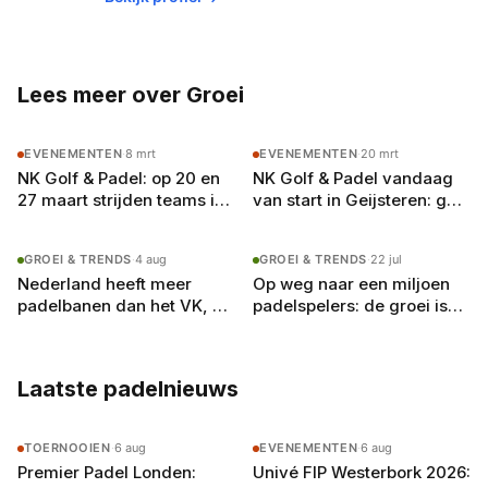
Nederland. Padel houdt hem fit, scherp en
altijd op zoek naar het volgende potje.
Lees meer over Groei
EVENEMENTEN
·
8 mrt
EVENEMENTEN
·
20 mrt
NK Golf & Padel: op 20 en
NK Golf & Padel vandaag
27 maart strijden teams in
van start in Geijsteren: golf
Limburg om de eerste titel
en padel onder één
ooit
noemer
GROEI & TRENDS
·
4 aug
GROEI & TRENDS
·
22 jul
Nederland heeft meer
Op weg naar een miljoen
padelbanen dan het VK, en
padelspelers: de groei is
toch krijgt Londen de P1
er, maar de banen raken
vol
Laatste padelnieuws
TOERNOOIEN
·
6 aug
EVENEMENTEN
·
6 aug
Premier Padel Londen:
Univé FIP Westerbork 2026: