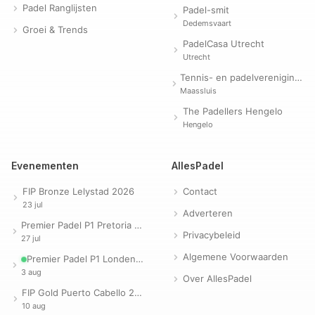
Padel Ranglijsten
Padel-smit
Dedemsvaart
Groei & Trends
PadelCasa Utrecht
Utrecht
Tennis- en padelvereniging Evergreen
Maassluis
The Padellers Hengelo
Hengelo
Evenementen
AllesPadel
FIP Bronze Lelystad 2026
Contact
23 jul
Adverteren
Premier Padel P1 Pretoria 2026
Privacybeleid
27 jul
Algemene Voorwaarden
Premier Padel P1 Londen 2026
3 aug
Over AllesPadel
FIP Gold Puerto Cabello 2026
10 aug