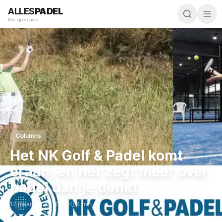
ALLES
PADEL
Mis geen punt.
Columns
Het NK Golf & Padel komt
eraan, en het zegt meer over
padel dan je denkt
17 maart 2026
,
10:33
·
4 min