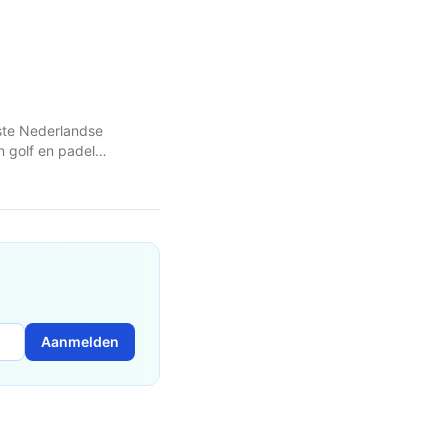
rste Nederlandse
 golf en padel
eelnemers spelen op
nde als
 gecombineerde
kampioen mag noemen.
iseerd onder de vlag
elnemers uit zowel de
 bekende
olfer Joost Luiten en
er. Het NK Golf &
Aanmelden
ijn unieke crossover-
he karakter van golf
losieve spel van
 zowel op recreatieve
nemers en draagt bij