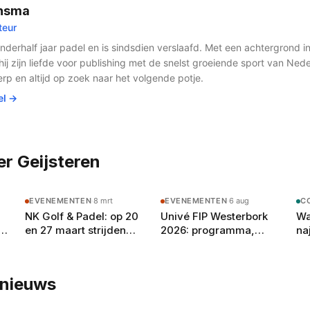
opsportevenementen zoals het
aan de groeiende populariteit 
insma
dam in Rotterdam Ahoy en het
Nederland. Door twee aantrekk
teur
l tijdens de Dutch Padel Week.
toegankelijke sporten te koppe
an Nederlandse ondernemers
& Padel een bijzondere belevin
anderhalf jaar padel en is sindsdien verslaafd. Met een achtergrond i
nbrekende concepten in
een klassiek padeltoernooi. V
ij zijn liefde voor publishing met de snelst groeiende sport van Ned
ingssystemen en
padelfans is het een opvallen
erp en altijd op zoek naar het volgende potje.
ok internationaal worden
nationale sportkalender.
el →
t u alle artikelen over padel
r Geijsteren
EVENEMENTEN
·
8 mrt
EVENEMENTEN
·
6 aug
C
NK Golf & Padel: op 20
Univé FIP Westerbork
Wa
gt
en 27 maart strijden
2026: programma,
na
je
teams in Limburg om de
deelnemers en alles wat
pa
eerste titel ooit
je moet weten
te
20
lnieuws