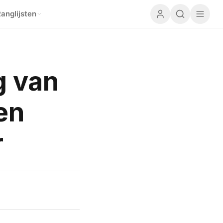
anglijsten
g van
 en
r