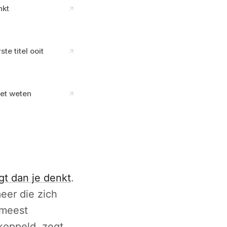
nkt
e titel ooit
et weten
gt dan je denkt
.
eer die zich
 meest
koppeld, zegt