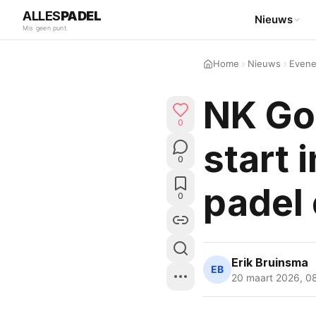
ALLES
PADEL
Nieuws
Mis geen punt.
Home
Nieuws
Even
NK Go
0
start 
0
padel
0
Erik Bruinsma
EB
20 maart 2026
,
0