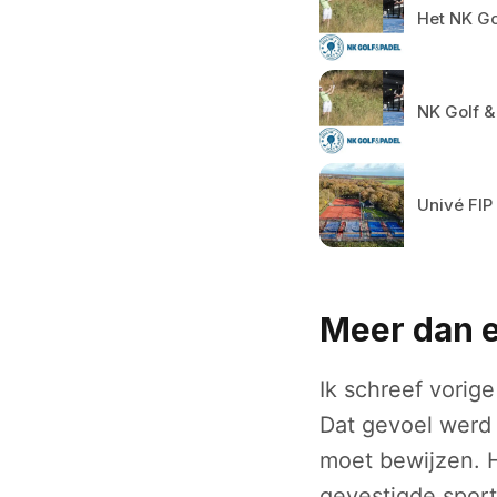
Het NK Go
NK Golf &
Univé FIP
Meer dan 
Ik schreef vorig
Dat gevoel werd 
moet bewijzen. H
gevestigde spor