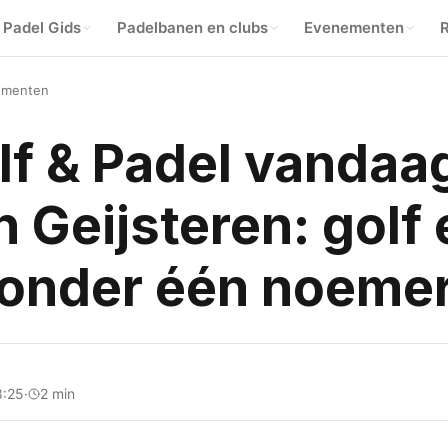
Padel Gids
Padelbanen en clubs
Evenementen
R
ementen
lf & Padel vandaa
in Geijsteren: golf
 onder één noeme
8:25
·
2 min