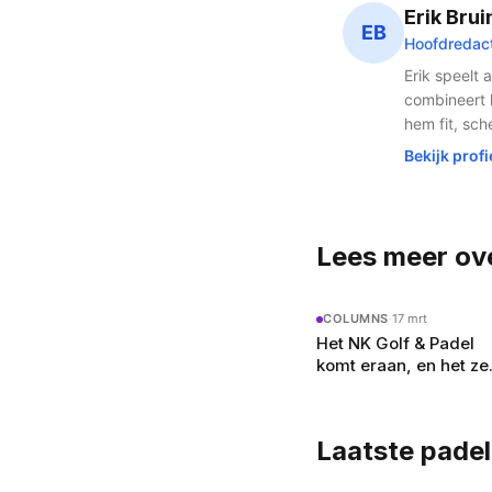
host internationale t
Erik Bru
Premier Padel Rotter
EB
Hoofdredac
jaarlijkse EY NK Pade
De innovatiekracht v
Erik speelt 
heeft geleid tot baa
combineert h
baanaanleg, reserver
hem fit, sch
clubmanagement die o
Bekijk profi
overgenomen. Hier vind
in Nederland.
Lees meer ove
COLUMNS
·
17 mrt
Het NK Golf & Padel
komt eraan, en het ze
meer over padel dan 
denkt
Laatste pade