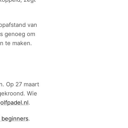
opafstand van
eus genoeg om
an te maken.
n. Op 27 maart
gekroond. Wie
olfpadel.nl
.
r beginners
.