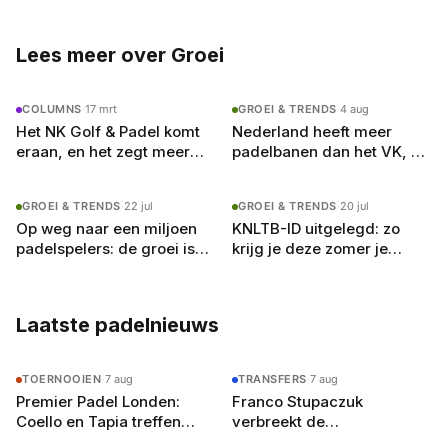
altijd op zoek naar het volgende potje.
Lees meer over Groei
COLUMNS
·
17 mrt
GROEI & TRENDS
·
4 aug
Het NK Golf & Padel komt
Nederland heeft meer
eraan, en het zegt meer
padelbanen dan het VK, en
over padel dan je denkt
toch krijgt Londen de P1
GROEI & TRENDS
·
22 jul
GROEI & TRENDS
·
20 jul
Op weg naar een miljoen
KNLTB-ID uitgelegd: zo
padelspelers: de groei is
krijg je deze zomer je
er, maar de banen raken
eigen padelrating
vol
Laatste padelnieuws
TOERNOOIEN
·
7 aug
TRANSFERS
·
7 aug
Premier Padel Londen:
Franco Stupaczuk
Coello en Tapia treffen
verbreekt de
zwager Curro Cabeza in de
samenwerking met Mike