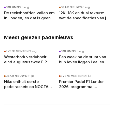
kwartfinales
Yanguas na acht maanden
COLUMNS
·
6 aug
GEAR NIEUWS
·
6 aug
De reekshoofden vallen om
12K, 18K en dual texture:
in Londen, en dat is geen
wat de specificaties van je
toeval
padelracket echt
betekenen
Meest gelezen padelnieuws
EVENEMENTEN
·
3 aug
COLUMNS
·
5 aug
Westerbork verdubbelt:
Een week na de stunt van
eind augustus twee FIP-
hun leven liggen Leal en
toernooien op vier
Guerrero er in Londen al uit
buitenbanen in Drenthe
GEAR NIEUWS
·
21 jul
EVENEMENTEN
·
21 jul
Nike onthult eerste
Premier Padel P1 Londen
padelrackets op NOCTA
2026: programma,
Manor: Command, Attack
deelnemers en
en Balance
verwachtingen