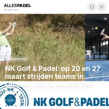
ALLES
PADEL
Mis geen punt.
Evenementen
NK Golf & Padel: op 20 en 27
maart strijden teams in
Limburg om de eerste titel
ooit
8 maart 2026
,
07:03
·
4 min