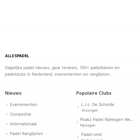
ALLES
PADEL
Dagelijks padel nieuws, gear reviews, 100+ padelbanen en
padelclubs in Nederland, evenementen en ranglijsten.
Nieuws
Populaire Clubs
Evenementen
L.t.c. De Schelde
Vlissingen
Competitie
Peakz Padel Nijmegen Westerpark | Padelclub
Internationaal
Nijmegen
Padel Ranglijsten
Padel-smit