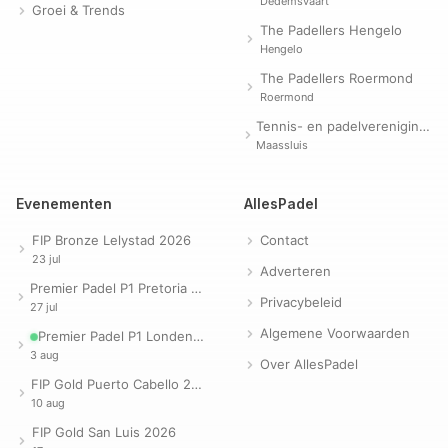
Dedemsvaart
Groei & Trends
The Padellers Hengelo
Hengelo
The Padellers Roermond
Roermond
Tennis- en padelvereniging Evergreen
Maassluis
Evenementen
AllesPadel
FIP Bronze Lelystad 2026
Contact
23 jul
Adverteren
Premier Padel P1 Pretoria 2026
Privacybeleid
27 jul
Algemene Voorwaarden
Premier Padel P1 Londen 2026
3 aug
Over AllesPadel
FIP Gold Puerto Cabello 2026
10 aug
FIP Gold San Luis 2026