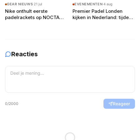
GEAR NIEUWS
·
21 jul
EVENEMENTEN
·
4 aug
Nike onthult eerste
Premier Padel Londen
padelrackets op NOCTA
kijken in Nederland: tijden,
Manor: Command, Attack
zenders en de gratis
en Balance
YouTube-route
Reacties
Reageer
0
/2000