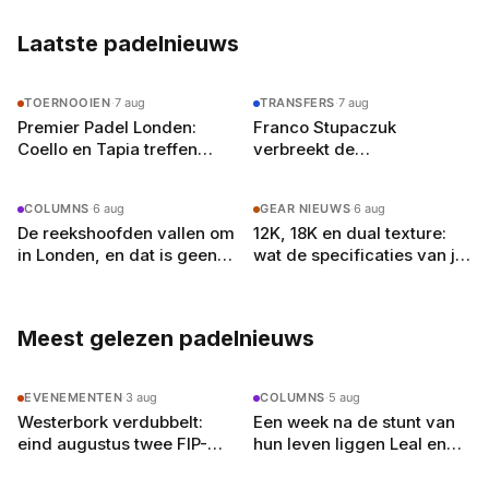
Olympia
Laatste padelnieuws
TOERNOOIEN
·
7 aug
TRANSFERS
·
7 aug
Premier Padel Londen:
Franco Stupaczuk
Coello en Tapia treffen
verbreekt de
zwager Curro Cabeza in de
samenwerking met Mike
kwartfinales
Yanguas na acht maanden
COLUMNS
·
6 aug
GEAR NIEUWS
·
6 aug
De reekshoofden vallen om
12K, 18K en dual texture:
in Londen, en dat is geen
wat de specificaties van je
toeval
padelracket echt
betekenen
Meest gelezen padelnieuws
EVENEMENTEN
·
3 aug
COLUMNS
·
5 aug
Westerbork verdubbelt:
Een week na de stunt van
eind augustus twee FIP-
hun leven liggen Leal en
toernooien op vier
Guerrero er in Londen al uit
buitenbanen in Drenthe