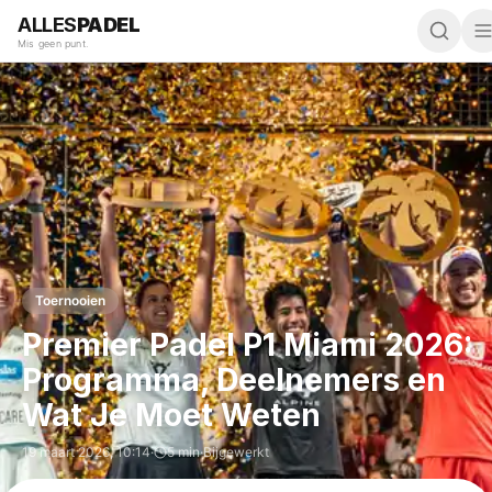
ALLES
PADEL
Mis geen punt.
Toernooien
Premier Padel P1 Miami 2026:
Programma, Deelnemers en
Wat Je Moet Weten
19 maart 2026
,
10:14
·
5 min
·
Bijgewerkt