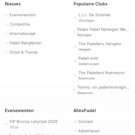
Nieuws
Populaire Clubs
Evenementen
L.t.c. De Schelde
Vlissingen
Competitie
Peakz Padel Nijmegen Westerpark | Padelclub
Internationaal
Nijmegen
Padel Ranglijsten
The Padellers Hengelo
Hengelo
Groei & Trends
Padel-smit
Dedemsvaart
The Padellers Roermond
Roermond
Tennis- en padelvereniging Evergreen
Maassluis
Evenementen
AllesPadel
FIP Bronze Lelystad 2026
Contact
23 jul
Adverteren