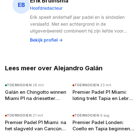
Erik Bruinsma
internationale toernooien die het seizoen kleuren.
EB
Hoofdredacteur
Erik speelt anderhalf jaar padel en is sindsdien
verslaafd. Met een achtergrond in de
uitgeverijwereld combineert hij zijn liefde voor
publishing met de snelst groeiende sport van
Bekijk profiel →
Nederland. Padel houdt hem fit, scherp en
altijd op zoek naar het volgende potje.
Lees meer over Alejandro Galán
TOERNOOIEN
·
26 mrt
TOERNOOIEN
·
23 mrt
Galán en Chingotto winnen
Premier Padel P1 Miami:
Miami P1 na driesetter
loting trekt Tapia en Lebrón
tegen Tapia en Coello
naar dezelfde tableauhelft
TOERNOOIEN
·
21 mrt
TOERNOOIEN
·
6 aug
Premier Padel P1 Miami: na
Premier Padel Londen:
het slagveld van Cancún
Coello en Tapia beginnen
wacht het echte examen
aan de achtste finales in