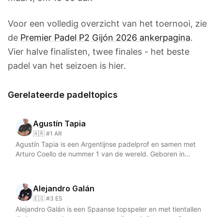
Voor een volledig overzicht van het toernooi, zie
de
Premier Padel P2 Gijón 2026 ankerpagina
.
Vier halve finalisten, twee finales - het beste
padel van het seizoen is hier.
Gerelateerde padeltopics
Agustín Tapia
🇦🇷 #1 AR
Agustín Tapia is een Argentijnse padelprof en samen met
Arturo Coello de nummer 1 van de wereld. Geboren in
1999 in Catamarca dankt Tapia zijn bijnaam "de Mozart
van Catamarca" aan zijn uitzonderlijke gevoel en
creativiteit met de pala. Hij speelt aan de linkerkant van
Alejandro Galán
de baan en vormt sinds 2022 een onafscheidelijk koppel
🇪🇸 #3 ES
met de Spanjaard Coello. Zachte handen, spectaculaire
Alejandro Galán is een Spaanse topspeler en met tientallen
afwerking en pure intuïtie maken hem tot een van de