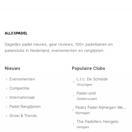
ALLES
PADEL
Dagelijks padel nieuws, gear reviews, 100+ padelbanen en
padelclubs in Nederland, evenementen en ranglijsten.
Nieuws
Populaire Clubs
Evenementen
L.t.c. De Schelde
Vlissingen
Competitie
Padel-smit
Internationaal
Dedemsvaart
Padel Ranglijsten
Peakz Padel Nijmegen Westerpark | Padelclub
Nijmegen
Groei & Trends
The Padellers Hengelo
Hengelo