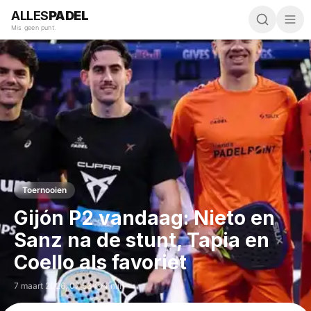
ALLES
PADEL
Mis geen punt.
Toernooien
Gijón P2 vandaag: Nieto en
Sanz na de stunt, Tapia en
Coello als favoriet
7 maart 2026
,
07:53
·
4 min