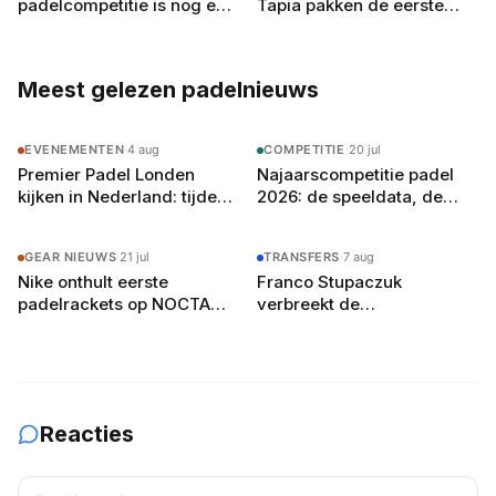
padelcompetitie is nog een
Tapia pakken de eerste
proef, en de
Britse titel in Olympia (3–9
najaarscompetitie beslist
augustus)
Meest gelezen padelnieuws
EVENEMENTEN
·
4 aug
COMPETITIE
·
20 jul
Premier Padel Londen
Najaarscompetitie padel
kijken in Nederland: tijden,
2026: de speeldata, de
zenders en de gratis
poule-indeling en zo bereid
YouTube-route
je je team voor
GEAR NIEUWS
·
21 jul
TRANSFERS
·
7 aug
Nike onthult eerste
Franco Stupaczuk
padelrackets op NOCTA
verbreekt de
Manor: Command, Attack
samenwerking met Mike
en Balance
Yanguas na acht maanden
Reacties