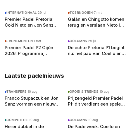
zien hoe groot padel écht is. Met zijn netwerk
in het Spaanse padelcircuit en vloeiend
INTERNATIONAAL
·
29 jul
TOERNOOIEN
·
7 mrt
Nederlands (met een licht accent, zegt hij zelf)
Premier Padel Pretoria:
Galán en Chingotto komen
schrijft hij over alles van Premier Padel-
Coki Nieto en Jon Sanz
terug en verslaan Nieto in
toernooien tot de opkomst van jong talent.
uitgeschakeld, Coello en
Gijón P2: morgen topfinale
Buiten het schrijven speelt hij competitie bij zijn
Tapia winnen in twee sets
tegen Tapia en Coello
lokale club in Amsterdam-Oost en droomt hij
EVENEMENTEN
·
1 mrt
COLUMNS
·
29 jul
van een terugkeer naar het P2-circuit — als
Premier Padel P2 Gijón
De echte Pretoria P1 begint
journalist, welteverstaan.
2026: Programma,
nu: het pad van Coello en
Deelnemers en Stand van
Tapia naar titel zes
Zaken
Laatste padelnieuws
TRANSFERS
·
10 aug
GROEI & TRENDS
·
10 aug
Franco Stupaczuk en Jon
Prijzengeld Premier Padel
Sanz vormen een nieuw
P1: dit verdient een speler
koppel vanaf het P1 van
per ronde
Madrid
COMPETITIE
·
10 aug
COLUMNS
·
10 aug
Herendubbel in de
De Padelweek: Coello en