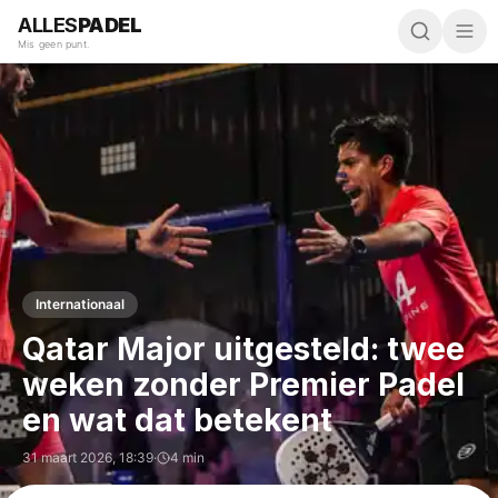
ALLES
PADEL
Mis geen punt.
Internationaal
Qatar Major uitgesteld: twee
weken zonder Premier Padel
en wat dat betekent
31 maart 2026
,
18:39
·
4 min