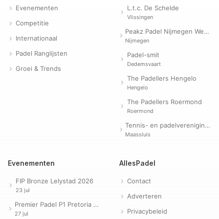
Evenementen
L.t.c. De Schelde
Vlissingen
Competitie
Peakz Padel Nijmegen Westerpark | Padelclub
Internationaal
Nijmegen
Padel Ranglijsten
Padel-smit
Dedemsvaart
Groei & Trends
The Padellers Hengelo
Hengelo
The Padellers Roermond
Roermond
Tennis- en padelvereniging Evergreen
Maassluis
Evenementen
AllesPadel
FIP Bronze Lelystad 2026
Contact
23 jul
Adverteren
Premier Padel P1 Pretoria 2026
Privacybeleid
27 jul