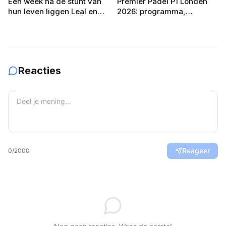
Een week na de stunt van
Premier Padel P1 Londen
hun leven liggen Leal en
2026: programma,
Guerrero er in Londen al uit
deelnemers en
verwachtingen
Reacties
Reageer
0
/2000