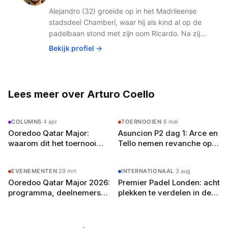
Alejandro (32) groeide op in het Madrileense
stadsdeel Chamberí, waar hij als kind al op de
padelbaan stond met zijn oom Ricardo. Na zijn
studie journalistiek aan de Universidad
Bekijk profiel →
Complutense verhuisde hij in 2019 naar
Amsterdam voor de liefde. Wat begon als
gemis naar de Spaanse padelbanen werd al
snel een missie: het Nederlandse publiek laten
Lees meer over Arturo Coello
zien hoe groot padel écht is. Met zijn netwerk
in het Spaanse padelcircuit en vloeiend
COLUMNS
·
4 apr
TOERNOOIEN
·
6 mei
Nederlands (met een licht accent, zegt hij zelf)
Ooredoo Qatar Major:
Asuncion P2 dag 1: Arce en
schrijft hij over alles van Premier Padel-
waarom dit het toernooi
Tello nemen revanche op
toernooien tot de opkomst van jong talent.
wordt dat de rankings
Paquito en Guerrero
Buiten het schrijven speelt hij competitie bij zijn
opschudt
lokale club in Amsterdam-Oost en droomt hij
EVENEMENTEN
·
29 mrt
INTERNATIONAAL
·
3 aug
van een terugkeer naar het P2-circuit — als
Ooredoo Qatar Major 2026:
Premier Padel Londen: acht
journalist, welteverstaan.
programma, deelnemers
plekken te verdelen in de
en wat je moet weten
kwalificaties, hoofdtabel
start dinsdag