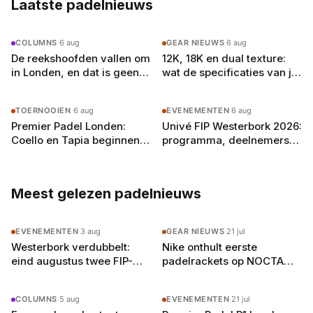
Laatste padelnieuws
COLUMNS
·
6 aug
GEAR NIEUWS
·
6 aug
De reekshoofden vallen om
12K, 18K en dual texture:
in Londen, en dat is geen
wat de specificaties van je
toeval
padelracket echt
betekenen
TOERNOOIEN
·
6 aug
EVENEMENTEN
·
6 aug
Premier Padel Londen:
Univé FIP Westerbork 2026:
Coello en Tapia beginnen
programma, deelnemers
aan de achtste finales in
en alles wat je moet weten
Olympia
Meest gelezen padelnieuws
EVENEMENTEN
·
3 aug
GEAR NIEUWS
·
21 jul
Westerbork verdubbelt:
Nike onthult eerste
eind augustus twee FIP-
padelrackets op NOCTA
toernooien op vier
Manor: Command, Attack
buitenbanen in Drenthe
en Balance
COLUMNS
·
5 aug
EVENEMENTEN
·
21 jul