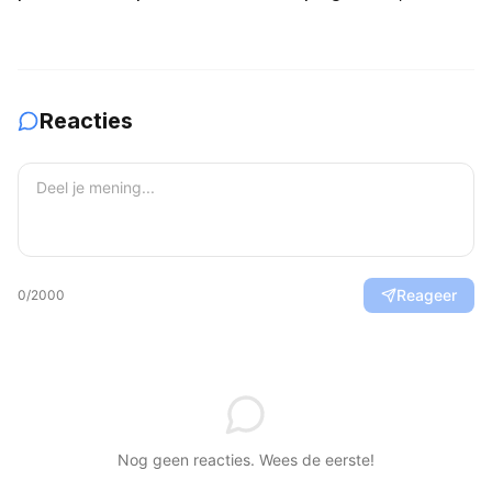
Manor: Command, Attack
deelnemers en
en Balance
verwachtingen
Reacties
Reageer
0
/2000
Nog geen reacties. Wees de eerste!