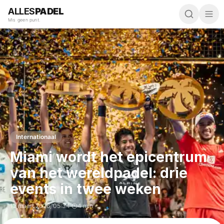
ALLES
PADEL
Mis geen punt.
Internationaal
Miami wordt het epicentrum
van het wereldpadel: drie
events in twee weken
12 maart 2026
,
05:34
·
4 min