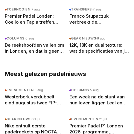
TOERNOOIEN
·
7 aug
TRANSFERS
·
7 aug
Premier Padel Londen:
Franco Stupaczuk
Coello en Tapia treffen
verbreekt de
zwager Curro Cabeza in de
samenwerking met Mike
kwartfinales
Yanguas na acht maanden
COLUMNS
·
6 aug
GEAR NIEUWS
·
6 aug
De reekshoofden vallen om
12K, 18K en dual texture:
in Londen, en dat is geen
wat de specificaties van je
toeval
padelracket echt
betekenen
Meest gelezen padelnieuws
EVENEMENTEN
·
3 aug
COLUMNS
·
5 aug
Westerbork verdubbelt:
Een week na de stunt van
eind augustus twee FIP-
hun leven liggen Leal en
toernooien op vier
Guerrero er in Londen al uit
buitenbanen in Drenthe
GEAR NIEUWS
·
21 jul
EVENEMENTEN
·
21 jul
Nike onthult eerste
Premier Padel P1 Londen
padelrackets op NOCTA
2026: programma,