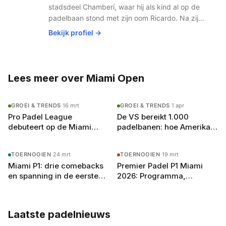
toewijding aan de sport.
stadsdeel Chamberí, waar hij als kind al op de
padelbaan stond met zijn oom Ricardo. Na zijn
studie journalistiek aan de Universidad
Bekijk profiel →
Complutense verhuisde hij in 2019 naar
Amsterdam voor de liefde. Wat begon als
gemis naar de Spaanse padelbanen werd al
snel een missie: het Nederlandse publiek laten
Lees meer over Miami Open
zien hoe groot padel écht is. Met zijn netwerk
in het Spaanse padelcircuit en vloeiend
GROEI & TRENDS
·
16 mrt
GROEI & TRENDS
·
1 apr
Nederlands (met een licht accent, zegt hij zelf)
Pro Padel League
De VS bereikt 1.000
schrijft hij over alles van Premier Padel-
debuteert op de Miami
padelbanen: hoe Amerika
toernooien tot de opkomst van jong talent.
Open: padel als
in vijf jaar van nul naar
Buiten het schrijven speelt hij competitie bij zijn
bijprogramma van het
padelland groeide
lokale club in Amsterdam-Oost en droomt hij
TOERNOOIEN
·
24 mrt
TOERNOOIEN
·
19 mrt
vijfde Grand Slam
van een terugkeer naar het P2-circuit — als
Miami P1: drie comebacks
Premier Padel P1 Miami
journalist, welteverstaan.
en spanning in de eerste
2026: Programma,
volledige dag van het
Deelnemers en Wat Je
hoofdtoernooi
Moet Weten
Laatste padelnieuws