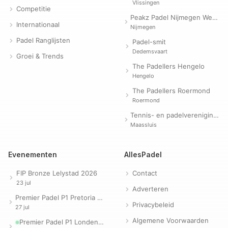
Vlissingen
Competitie
Peakz Padel Nijmegen Westerpark | Padelclub
Internationaal
Nijmegen
Padel Ranglijsten
Padel-smit
Dedemsvaart
Groei & Trends
The Padellers Hengelo
Hengelo
The Padellers Roermond
Roermond
Tennis- en padelvereniging Evergreen
Maassluis
Evenementen
AllesPadel
FIP Bronze Lelystad 2026
Contact
23 jul
Adverteren
Premier Padel P1 Pretoria 2026
Privacybeleid
27 jul
Algemene Voorwaarden
Premier Padel P1 Londen 2026