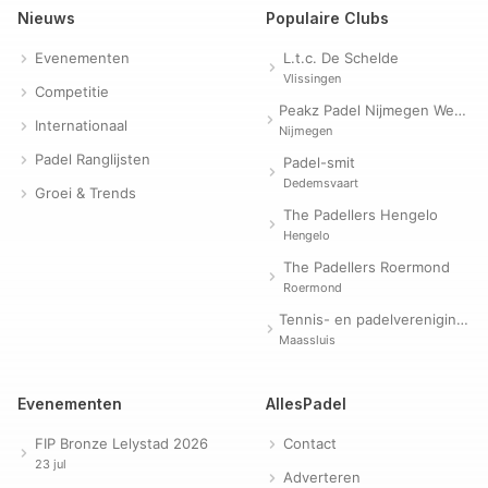
Nieuws
Populaire Clubs
Evenementen
L.t.c. De Schelde
Vlissingen
Competitie
Peakz Padel Nijmegen Westerpark | Padelclub
Internationaal
Nijmegen
Padel Ranglijsten
Padel-smit
Dedemsvaart
Groei & Trends
The Padellers Hengelo
Hengelo
The Padellers Roermond
Roermond
Tennis- en padelvereniging Evergreen
Maassluis
Evenementen
AllesPadel
FIP Bronze Lelystad 2026
Contact
23 jul
Adverteren