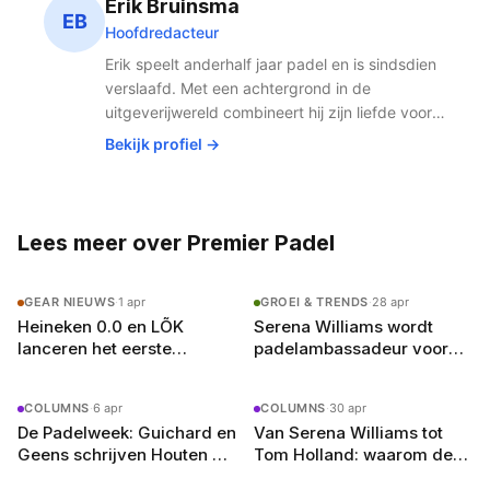
Erik Bruinsma
LÕK richt zich nadrukkelijk op een jong en vernieuwend
EB
Hoofdredacteur
publiek binnen de padelsport.
Erik speelt anderhalf jaar padel en is sindsdien
verslaafd. Met een achtergrond in de
uitgeverijwereld combineert hij zijn liefde voor
publishing met de snelst groeiende sport van
Bekijk profiel →
Nederland. Padel houdt hem fit, scherp en
altijd op zoek naar het volgende potje.
Lees meer over Premier Padel
GEAR NIEUWS
·
1 apr
GROEI & TRENDS
·
28 apr
Heineken 0.0 en LÕK
Serena Williams wordt
lanceren het eerste
padelambassadeur voor
padelracket met
Heineken 0.0: wat dit zegt
ingebouwde flesopener
over de sport
COLUMNS
·
6 apr
COLUMNS
·
30 apr
De Padelweek: Guichard en
Van Serena Williams tot
Geens schrijven Houten op
Tom Holland: waarom de
de kaart (30 maart-5 april)
grootste sterren nu padel