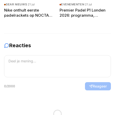
buitenbanen in Drenthe
GEAR NIEUWS
·
21 jul
EVENEMENTEN
·
21 jul
Nike onthult eerste
Premier Padel P1 Londen
padelrackets op NOCTA
2026: programma,
Manor: Command, Attack
deelnemers en
en Balance
verwachtingen
Reacties
Reageer
0
/2000