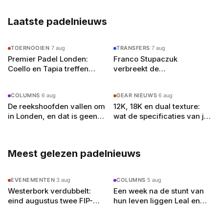
spelen
Laatste padelnieuws
TOERNOOIEN
·
7 aug
TRANSFERS
·
7 aug
Premier Padel Londen:
Franco Stupaczuk
Coello en Tapia treffen
verbreekt de
zwager Curro Cabeza in de
samenwerking met Mike
kwartfinales
Yanguas na acht maanden
COLUMNS
·
6 aug
GEAR NIEUWS
·
6 aug
De reekshoofden vallen om
12K, 18K en dual texture:
in Londen, en dat is geen
wat de specificaties van je
toeval
padelracket echt
betekenen
Meest gelezen padelnieuws
EVENEMENTEN
·
3 aug
COLUMNS
·
5 aug
Westerbork verdubbelt:
Een week na de stunt van
eind augustus twee FIP-
hun leven liggen Leal en
toernooien op vier
Guerrero er in Londen al uit