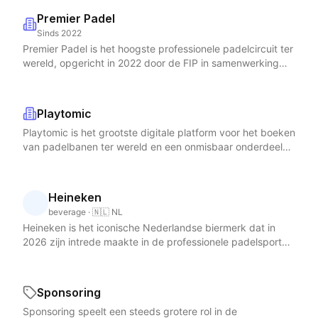
Premier Padel
Sinds 2022
Premier Padel is het hoogste professionele padelcircuit ter
wereld, opgericht in 2022 door de FIP in samenwerking
met Qatar Sports Investments. De Qatar Airways Premier
Padel Tour 2026 is het meest ambitieuze seizoen tot nu
toe, met 26 toernooien verspreid over 18 landen op vijf
Playtomic
continenten. Het circuit is verdeeld in vier categorieen:
Playtomic is het grootste digitale platform voor het boeken
vier Majors als absolute hoogtepunten, aangevuld met P1-
van padelbanen ter wereld en een onmisbaar onderdeel
en P2-toernooien die het brede fundament vormen. Het
van de moderne padelervaring. Het Spaanse
seizoen 2026 introduceerde nieuwe stops in onder meer
technologiebedrijf biedt een app en website waarmee
Londen en Pretoria, wat de mondiale expansie van
spelers in real-time padelbanen kunnen zoeken, boeken
professioneel padel onderstreept. Aan de top van de
Heineken
en betalen bij duizenden clubs in meer dan vijftig landen.
wereldranglijst domineren Arturo Coello en Agustin Tapia,
beverage · 🇳🇱 NL
Playtomic heeft zich ontwikkeld van een simpele
gevolgd door het duo Alejandro Galan en Federico
Heineken is het iconische Nederlandse biermerk dat in
boekingsapp tot een compleet padelecosysteem met
Chingotto. De Tour Finals vinden in december plaats in
2026 zijn intrede maakte in de professionele padelsport
functies als wedstrijdorganisatie, spelersmatching op
Barcelona, waar de acht beste paren van het seizoen
als Global Beer Partner van Premier Padel, het hoogste
basis van niveau en competitiebeheer. Het platform is ook
strijden om de eindtitel. Voor Nederlandse padelfans is
professionele padelcircuit ter wereld. De samenwerking
beschikbaar voor clubs als beheersysteem voor
Premier Padel extra relevant dankzij het jaarlijkse Premier
tussen Heineken 0.0 en Premier Padel is een van de
baanreserveringen en klantenmanagement. In Nederland
Padel Rotterdam in Rotterdam Ahoy, dat de absolute
Sponsoring
grootste sponsordeals in de geschiedenis van de
is Playtomic veruit het meest gebruikte platform voor het
wereldtop naar eigen bodem brengt. Premier Padel
Sponsoring speelt een steeds grotere rol in de
padelsport en plaatst padel op gelijke voet met andere
boeken van padelbanen en vrijwel elke Nederlandse