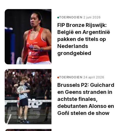
TOERNOOIEN
·
2 juni 2026
FIP Bronze Rijswijk:
België en Argentinië
pakken de titels op
Nederlands
grondgebied
TOERNOOIEN
·
24 april 2026
Brussels P2: Guichard
en Geens stranden in
achtste finales,
debutanten Alonso en
Goñi stelen de show