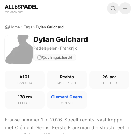
ALLES
PADEL
Mis geen punt.
Home
Tags
Dylan Guichard
Dylan Guichard
Padelspeler · Frankrijk
@dylanguichardd
#101
Rechts
26 jaar
RANKING
SPEELZIJDE
LEEFTIJD
178 cm
Clement Geens
LENGTE
PARTNER
Franse nummer 1 in 2026. Speelt rechts, vast koppel
met Clément Geens. Eerste Fransman die structureel in