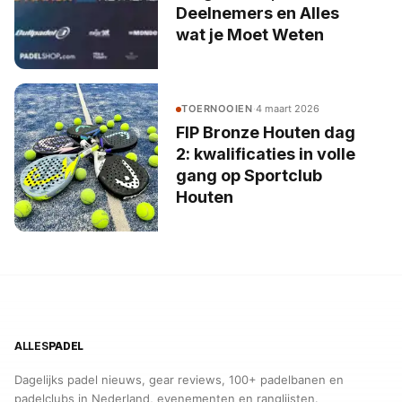
Deelnemers en Alles
wat je Moet Weten
TOERNOOIEN
·
4 maart 2026
FIP Bronze Houten dag
2: kwalificaties in volle
gang op Sportclub
Houten
ALLES
PADEL
Dagelijks padel nieuws, gear reviews, 100+ padelbanen en
padelclubs in Nederland, evenementen en ranglijsten.