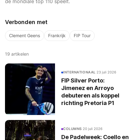
de mondiale top 110 speelt.
Verbonden met
Clement Geens
Frankrijk
FIP Tour
19
artikelen
INTERNATIONAAL
·
23 juli 2026
FIP Silver Porto:
Jimenez en Arroyo
debuteren als koppel
richting Pretoria P1
COLUMNS
·
20 juli 2026
De Padelweek: Coello en