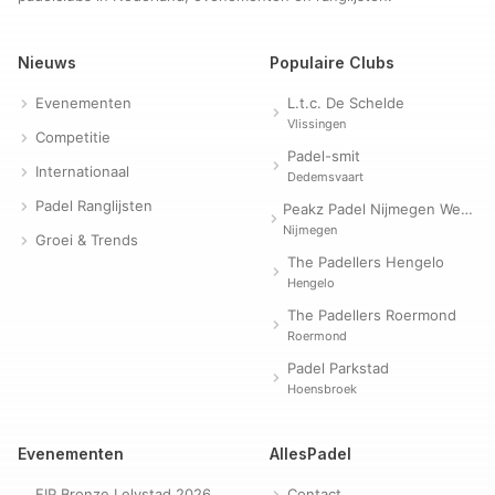
Nieuws
Populaire Clubs
Evenementen
L.t.c. De Schelde
Vlissingen
Competitie
Padel-smit
Internationaal
Dedemsvaart
Padel Ranglijsten
Peakz Padel Nijmegen Westerpark | Padelclub
Nijmegen
Groei & Trends
The Padellers Hengelo
Hengelo
The Padellers Roermond
Roermond
Padel Parkstad
Hoensbroek
Evenementen
AllesPadel
FIP Bronze Lelystad 2026
Contact