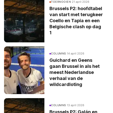
TOERNOOIEN
·
21 april 2026
Brussels P2: hoofdtabel
van start met terugkeer
Coello en Tapia en een
Belgische clash op dag
1
COLUMNS
·
14 april 2026
Guichard en Geens
gaan Brussel in als het
meest Nederlandse
verhaal van de
wildcardloting
COLUMNS
·
13 april 2026
Brussels P2: Galán en