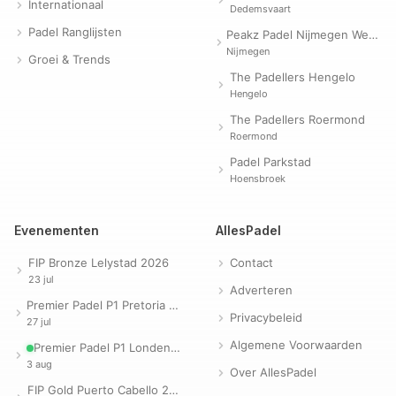
Internationaal
Dedemsvaart
Padel Ranglijsten
Peakz Padel Nijmegen Westerpark | Padelclub
Nijmegen
Groei & Trends
The Padellers Hengelo
Hengelo
The Padellers Roermond
Roermond
Padel Parkstad
Hoensbroek
Evenementen
AllesPadel
FIP Bronze Lelystad 2026
Contact
23 jul
Adverteren
Premier Padel P1 Pretoria 2026
Privacybeleid
27 jul
Algemene Voorwaarden
Premier Padel P1 Londen 2026
3 aug
Over AllesPadel
FIP Gold Puerto Cabello 2026