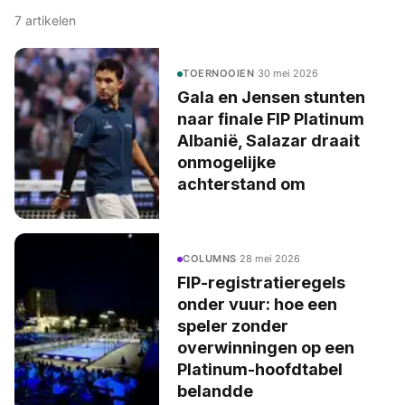
7
artikelen
TOERNOOIEN
·
30 mei 2026
Gala en Jensen stunten
naar finale FIP Platinum
Albanië, Salazar draait
onmogelijke
achterstand om
COLUMNS
·
28 mei 2026
FIP-registratieregels
onder vuur: hoe een
speler zonder
overwinningen op een
Platinum-hoofdtabel
belandde