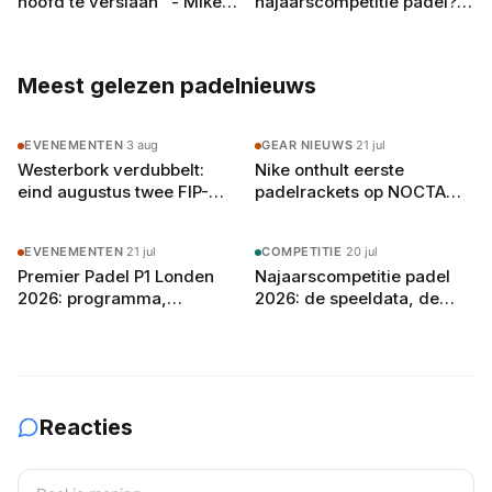
hoofd te verslaan" - Mike
najaarscompetitie padel?
Yanguas rekent af met
Dit betaal je per team en
zichzelf in Londen
per speler in 2026
Meest gelezen padelnieuws
EVENEMENTEN
·
3 aug
GEAR NIEUWS
·
21 jul
Westerbork verdubbelt:
Nike onthult eerste
eind augustus twee FIP-
padelrackets op NOCTA
toernooien op vier
Manor: Command, Attack
buitenbanen in Drenthe
en Balance
EVENEMENTEN
·
21 jul
COMPETITIE
·
20 jul
Premier Padel P1 Londen
Najaarscompetitie padel
2026: programma,
2026: de speeldata, de
deelnemers en
poule-indeling en zo bereid
verwachtingen
je je team voor
Reacties