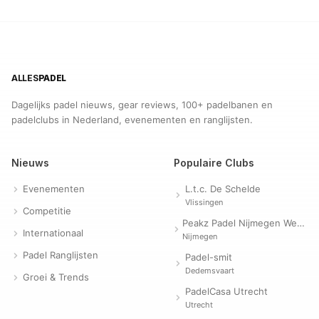
ALLES
PADEL
Dagelijks padel nieuws, gear reviews, 100+ padelbanen en
padelclubs in Nederland, evenementen en ranglijsten.
Nieuws
Populaire Clubs
Evenementen
L.t.c. De Schelde
Vlissingen
Competitie
Peakz Padel Nijmegen Westerpark | Padelclub
Internationaal
Nijmegen
Padel Ranglijsten
Padel-smit
Dedemsvaart
Groei & Trends
PadelCasa Utrecht
Utrecht