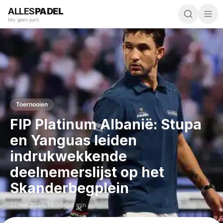
ALLES
PADEL
Mis geen punt.
Toernooien
FIP Platinum Albanië: Stupa
en Yanguas leiden
indrukwekkende
deelnemerslijst op het
Skanderbegplein
22 mei 2026
,
16:00
·
3 min