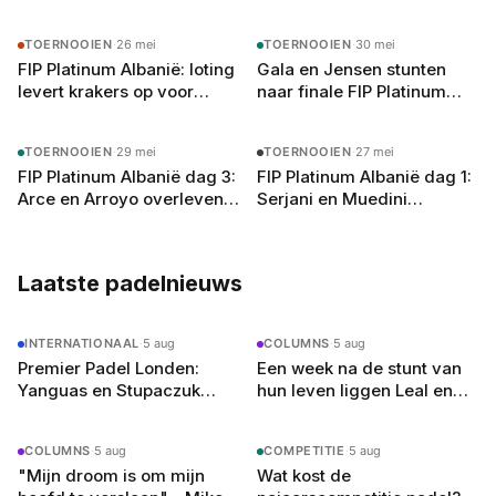
in het Spaanse padelcircuit en vloeiend
TOERNOOIEN
·
26 mei
TOERNOOIEN
·
30 mei
Nederlands (met een licht accent, zegt hij zelf)
FIP Platinum Albanië: loting
Gala en Jensen stunten
schrijft hij over alles van Premier Padel-
levert krakers op voor
naar finale FIP Platinum
toernooien tot de opkomst van jong talent.
Skanderbegplein
Albanië, Salazar draait
Buiten het schrijven speelt hij competitie bij zijn
onmogelijke achterstand
lokale club in Amsterdam-Oost en droomt hij
TOERNOOIEN
·
29 mei
TOERNOOIEN
·
27 mei
om
van een terugkeer naar het P2-circuit — als
FIP Platinum Albanië dag 3:
FIP Platinum Albanië dag 1:
journalist, welteverstaan.
Arce en Arroyo overleven
Serjani en Muedini
marathon, Gala en Jensen
schrijven padel-historie op
blijven verrassen
het Skanderbegplein
Laatste padelnieuws
INTERNATIONAAL
·
5 aug
COLUMNS
·
5 aug
Premier Padel Londen:
Een week na de stunt van
Yanguas en Stupaczuk
hun leven liggen Leal en
verliezen van
Guerrero er in Londen al uit
kwalificanten, vier
COLUMNS
·
5 aug
COMPETITIE
·
5 aug
reekshoofden eruit
"Mijn droom is om mijn
Wat kost de