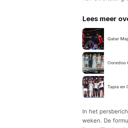
Lees meer ove
Qatar Maj
Ooredoo Q
Tapia en 
In het persberich
weken. De formul