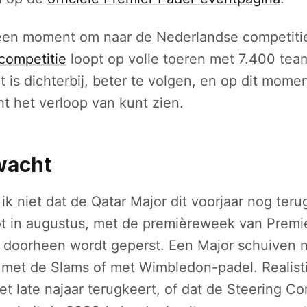
 een moment om naar de Nederlandse competitie
competitie
loopt op volle toeren met 7.400 tea
Dat is dichterbij, beter te volgen, en op dit mome
ht het verloop van kunt zien.
wacht
 ik niet dat de Qatar Major dit voorjaar nog ter
tot in augustus, met de premièreweek van Prem
l doorheen wordt geperst. Een Major schuiven 
met de Slams of met Wimbledon-padel. Realisti
het late najaar terugkeert, of dat de Steering C