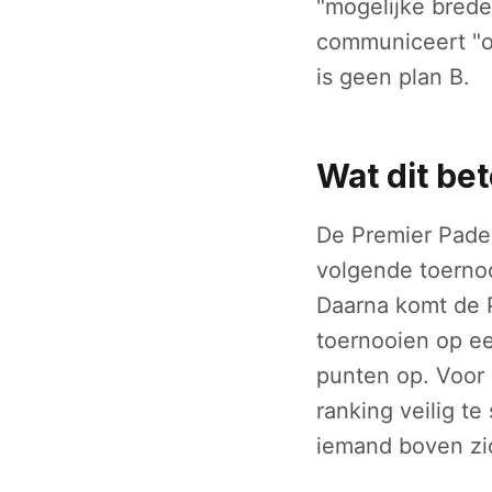
"mogelijke brede
communiceert "o
is geen plan B.
Wat dit be
De Premier Padel
volgende toernoo
Daarna komt de P2
toernooien op ee
punten op. Voor
ranking veilig te
iemand boven zic