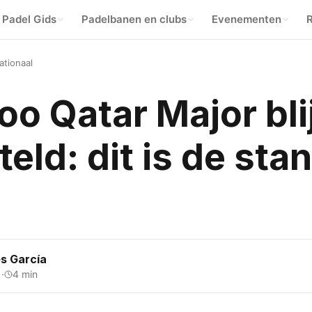
Padel Gids
Padelbanen en clubs
Evenementen
R
ationaal
o Qatar Major blij
teld: dit is de sta
s García
1
·
4 min