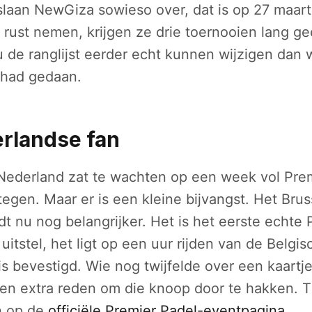
slaan NewGiza sowieso over, dat is op 27 maart
el rust nemen, krijgen ze drie toernooien lang 
u de ranglijst eerder echt kunnen wijzigen dan 
 had gedaan.
rlandse fan
 Nederland zat te wachten op een week vol Pre
 tegen. Maar er is een kleine bijvangst. Het Bru
 nu nog belangrijker. Het is het eerste echte 
uitstel, het ligt op een uur rijden van de Belgi
is bevestigd. Wie nog twijfelde over een kaartj
een extra reden om die knoop door te hakken. T
n op de
officiële Premier Padel-eventpagina
.