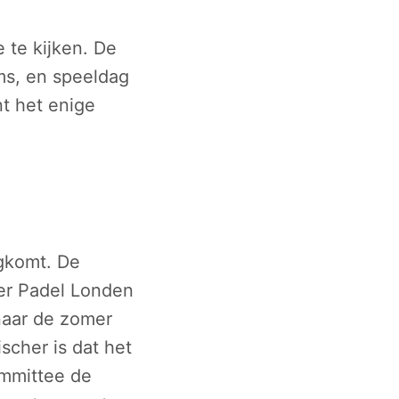
 te kijken. De
ms, en speeldag
nt het enige
ugkomt. De
ier Padel Londen
naar de zomer
scher is dat het
ommittee de