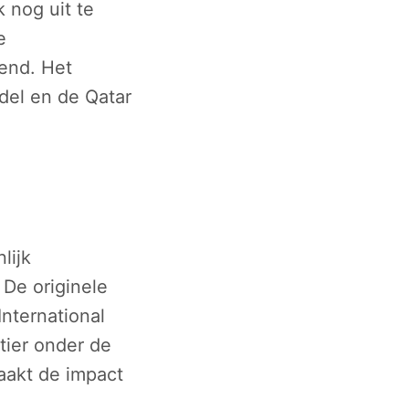
k nog uit te
e
dend. Het
Padel en de Qatar
lijk
 De originele
International
tier onder de
aakt de impact