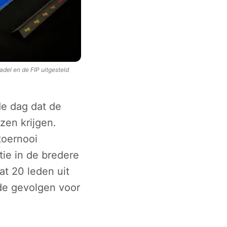
adel en de FIP uitgesteld
de dag dat de
zen krijgen.
toernooi
tie in de bredere
at 20 leden uit
de gevolgen voor