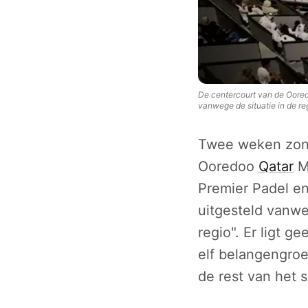
De centercourt van de Ooredo
vanwege de situatie in de reg
Twee weken zo
Ooredoo
Qatar
M
Premier Padel en
uitgesteld vanwe
regio". Er ligt 
elf belangengro
de rest van het 