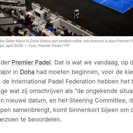
o Qatar Major in Doha tijdens een eerdere editie. Het toernooi is door Premier P
io, april 2026.
—
Foto:
Premier Padel / FIP
nder
Premier Padel
. Dat is wat we vandaag, op 
ajor in
Doha
had moeten beginnen, voor de kie
 de International Padel Federation hebben het 
ge wat zij omschrijven als "de ongekende situa
geen nieuwe datum, en het Steering Committee, d
epen samenbrengt, komt binnenkort bijeen om 
seizoen te beoordelen.