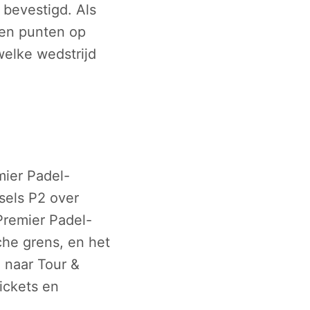
 bevestigd. Als
geen punten op
welke wedstrijd
mier Padel-
ssels P2 over
Premier Padel-
sche grens, en het
e naar Tour &
ickets en