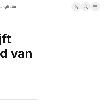
anglijsten
ft
nd van