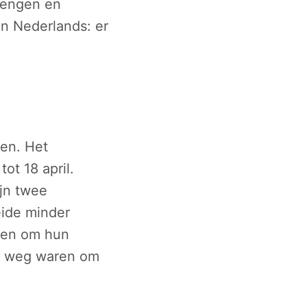
rengen en
n Nederlands: er
ken. Het
ot 18 april.
ijn twee
eide minder
ten om hun
 op weg waren om