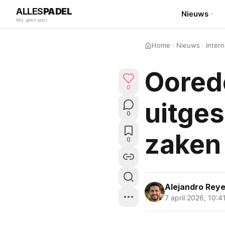
ALLES
PADEL
Nieuws
Mis geen punt.
Home
Nieuws
Intern
Ooredo
0
uitges
0
zaken
0
Alejandro Reye
7 april 2026
,
10:4