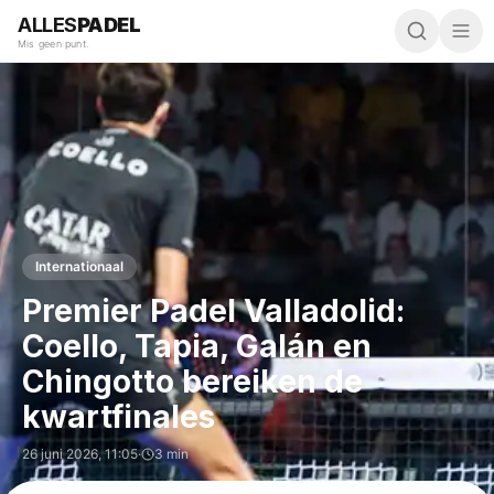
ALLES
PADEL
Mis geen punt.
Internationaal
Premier Padel Valladolid:
Coello, Tapia, Galán en
Chingotto bereiken de
kwartfinales
26 juni 2026
,
11:05
·
3 min