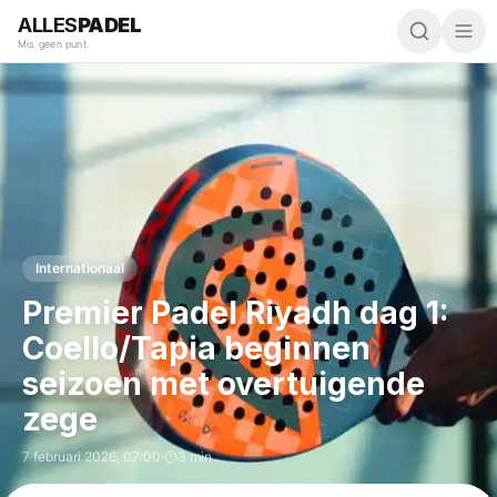
ALLES
PADEL
Mis geen punt.
Internationaal
Premier Padel Riyadh dag 1:
Coello/Tapia beginnen
seizoen met overtuigende
zege
7 februari 2026
,
07:00
·
3 min