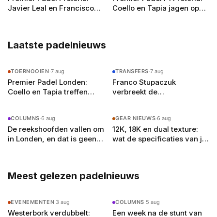
journalist, welteverstaan.
Javier Leal en Francisco
Coello en Tapia jagen op
Guerrero schakelen Juan
zesde titel op rij, zo kijk je
Lebrón uit in drie sets
in Nederland
Laatste padelnieuws
TOERNOOIEN
·
7 aug
TRANSFERS
·
7 aug
Premier Padel Londen:
Franco Stupaczuk
Coello en Tapia treffen
verbreekt de
zwager Curro Cabeza in de
samenwerking met Mike
kwartfinales
Yanguas na acht maanden
COLUMNS
·
6 aug
GEAR NIEUWS
·
6 aug
De reekshoofden vallen om
12K, 18K en dual texture:
in Londen, en dat is geen
wat de specificaties van je
toeval
padelracket echt
betekenen
Meest gelezen padelnieuws
EVENEMENTEN
·
3 aug
COLUMNS
·
5 aug
Westerbork verdubbelt:
Een week na de stunt van