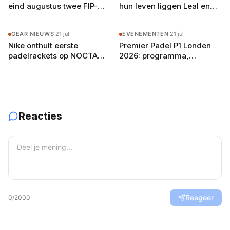
eind augustus twee FIP-
hun leven liggen Leal en
toernooien op vier
Guerrero er in Londen al uit
buitenbanen in Drenthe
GEAR NIEUWS
·
21 jul
EVENEMENTEN
·
21 jul
Nike onthult eerste
Premier Padel P1 Londen
padelrackets op NOCTA
2026: programma,
Manor: Command, Attack
deelnemers en
en Balance
verwachtingen
Reacties
Reageer
0
/2000