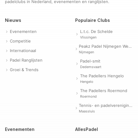
padelclubs in Nederland, evenementen en ranglijsten.
Nieuws
Populaire Clubs
Evenementen
L.t.c. De Schelde
Vlissingen
Competitie
Peakz Padel Nijmegen Westerpark | Padelclub
Internationaal
Nijmegen
Padel Ranglijsten
Padel-smit
Dedemsvaart
Groei & Trends
The Padellers Hengelo
Hengelo
The Padellers Roermond
Roermond
Tennis- en padelvereniging Evergreen
Maassluis
Evenementen
AllesPadel