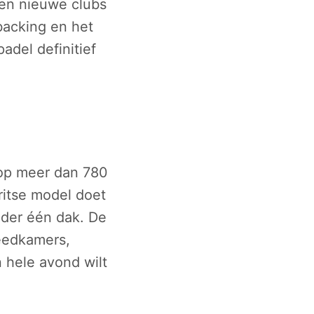
eten nieuwe clubs
backing en het
adel definitief
op meer dan 780
ritse model doet
nder één dak. De
eedkamers,
 hele avond wilt