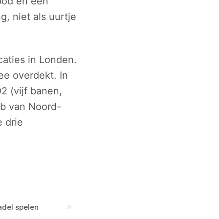
 pod en een
g, niet als uurtje
caties in Londen.
ee overdekt. In
2 (vijf banen,
ub van Noord-
 drie
adel spelen