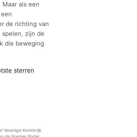
. Maar als een
n een
r de richting van
 spelen, zijn de
 ik die beweging
tste sterren
t Verenigd Koninkrijk
op de Premier Padel-