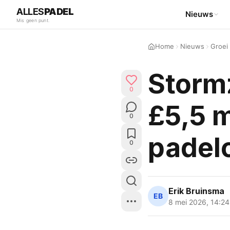
ALLES
PADEL
Nieuws
Mis geen punt.
Home
Nieuws
Groei
Stormz
0
£5,5 m
0
padel
0
Erik Bruinsma
EB
8 mei 2026
,
14:24