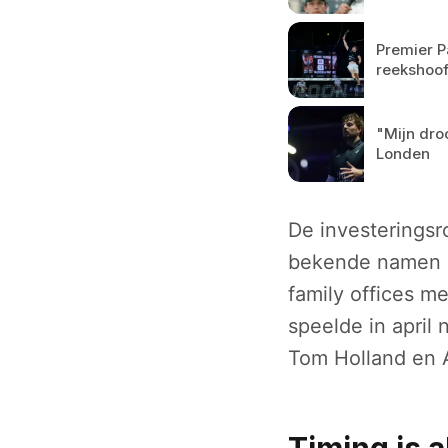
Premier P
reekshoof
"Mijn dro
Londen
De investeringsr
bekende namen i
family offices m
speelde in april
Tom Holland en A
Timing is a