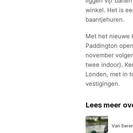
liggen vijf bane
winkel. Het is ee
baantjehuren.
Met het nieuwe ka
Paddington opent
november volgen 
twee indoor). K
Londen, met in t
vestigingen.
Lees meer ov
Van Seren