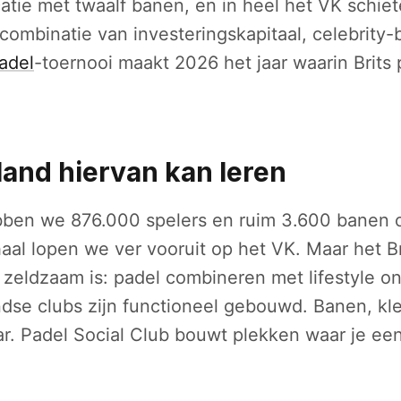
ocatie met twaalf banen, en in heel het VK schi
 combinatie van investeringskapitaal, celebrity-
adel
-toernooi maakt 2026 het jaar waarin Brits p
and hiervan kan leren
bben we 876.000 spelers en ruim 3.600 banen 
haal lopen we ver vooruit op het VK. Maar het B
g zeldzaam is: padel combineren met lifestyle o
dse clubs zijn functioneel gebouwd. Banen, kl
r. Padel Social Club bouwt plekken waar je een