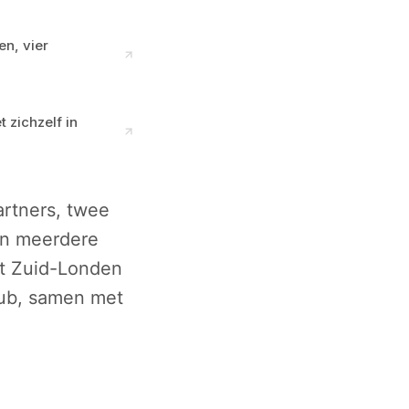
en, vier
 zichzelf in
artners, twee
en meerdere
it Zuid-Londen
lub, samen met