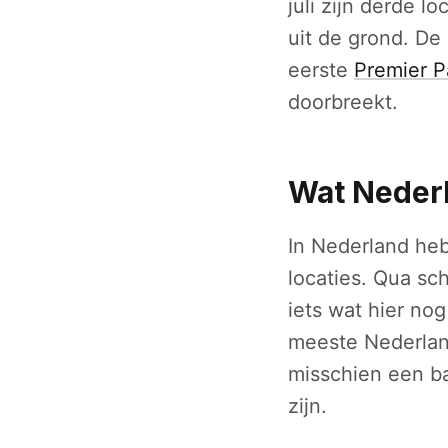
juli zijn derde l
uit de grond. De
eerste
Premier P
doorbreekt.
Wat Nederl
In Nederland he
locaties. Qua sc
iets wat hier no
meeste Nederlan
misschien een ba
zijn.