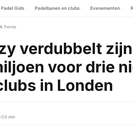
Padel Gids
Padelbanen en clubs
Evenementen
R
 & Trends
y verdubbelt zijn
iljoen voor drie 
clubs in Londen
·
3 min