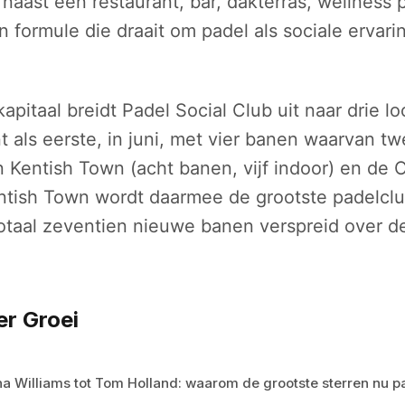
n naast een restaurant, bar, dakterras, wellness
n formule die draait om padel als sociale ervarin
pitaal breidt Padel Social Club uit naar drie lo
 als eerste, in juni, met vier banen waarvan tw
Kentish Town (acht banen, vijf indoor) en de O
entish Town wordt daarmee de grootste padelcl
otaal zeventien nieuwe banen verspreid over de
er Groei
a Williams tot Tom Holland: waarom de grootste sterren nu p