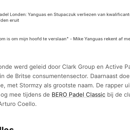
adel Londen: Yanguas en Stupaczuk verliezen van kwalificant
den eruit
om is om mijn hoofd te verslaan" - Mike Yanguas rekent af met
onde werd geleid door Clark Group en Active P
n de Britse consumentensector. Daarnaast do
ee, met Stormzy als grootste naam. De rapper u
 nog mee tijdens de
BERO Padel Classic
bij de c
rturo Coello.
lles