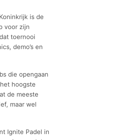
oninkrijk is de
 voor zijn
dat toernooi
nics, demo’s en
lubs die opengaan
p het hoogste
dat de meeste
ief, maar wel
t Ignite Padel in