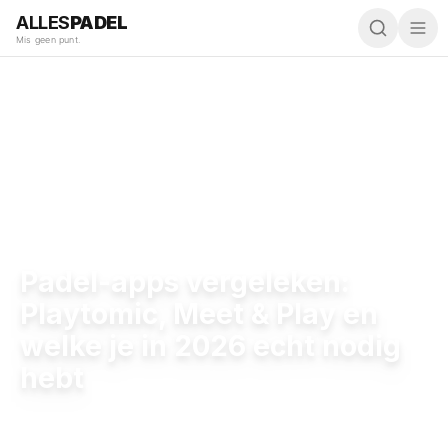
ALLES
PADEL
Mis geen punt.
Groei & Trends
Padel-apps vergeleken:
Playtomic, Meet & Play en
welke je in 2026 echt nodig
hebt
3 juli 2026
,
10:11
·
6 min