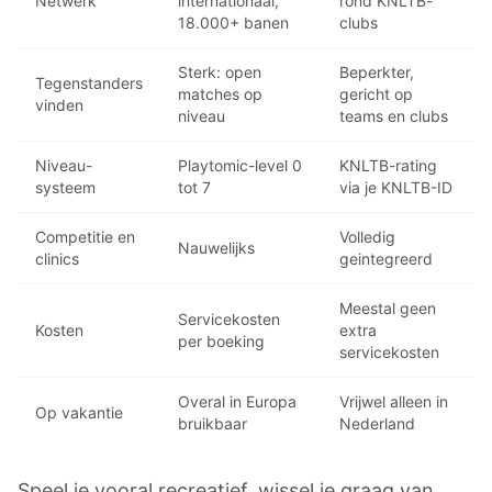
Netwerk
internationaal,
rond KNLTB-
18.000+ banen
clubs
Sterk: open
Beperkter,
Tegenstanders
matches op
gericht op
vinden
niveau
teams en clubs
Niveau-
Playtomic-level 0
KNLTB-rating
systeem
tot 7
via je KNLTB-ID
Competitie en
Volledig
Nauwelijks
clinics
geintegreerd
Meestal geen
Servicekosten
Kosten
extra
per boeking
servicekosten
Overal in Europa
Vrijwel alleen in
Op vakantie
bruikbaar
Nederland
Speel je vooral recreatief, wissel je graag van