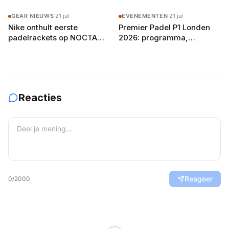
buitenbanen in Drenthe
GEAR NIEUWS
·
21 jul
EVENEMENTEN
·
21 jul
Nike onthult eerste
Premier Padel P1 Londen
padelrackets op NOCTA
2026: programma,
Manor: Command, Attack
deelnemers en
en Balance
verwachtingen
Reacties
Reageer
0
/2000