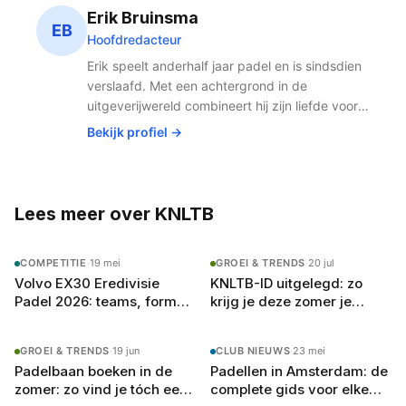
van padel in Nederland door de sport laagdrempelig en
Erik Bruinsma
betaalbaar aan te bieden. Voor Nederlandse padelfans is
EB
Hoofdredacteur
The Padellers een vertrouwde naam die staat voor
kwalitatief padel in een gezellige en sportieve sfeer door
Erik speelt anderhalf jaar padel en is sindsdien
heel het land.
verslaafd. Met een achtergrond in de
uitgeverijwereld combineert hij zijn liefde voor
publishing met de snelst groeiende sport van
Bekijk profiel →
Nederland. Padel houdt hem fit, scherp en
altijd op zoek naar het volgende potje.
Lees meer over KNLTB
COMPETITIE
·
19 mei
GROEI & TRENDS
·
20 jul
Volvo EX30 Eredivisie
KNLTB-ID uitgelegd: zo
Padel 2026: teams, format
krijg je deze zomer je
en speelschema
eigen padelrating
GROEI & TRENDS
·
19 jun
CLUB NIEUWS
·
23 mei
Padelbaan boeken in de
Padellen in Amsterdam: de
zomer: zo vind je tóch een
complete gids voor elke