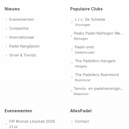
Nieuws
Populaire Clubs
Evenementen
L.t.c. De Schelde
Vlissingen
Competitie
Peakz Padel Nijmegen Westerpark | Padelclub
Internationaal
Nijmegen
Padel Ranglijsten
Padel-smit
Dedemsvaart
Groei & Trends
The Padellers Hengelo
Hengelo
The Padellers Roermond
Roermond
Tennis- en padelvereniging Evergreen
Maassluis
Evenementen
AllesPadel
FIP Bronze Lelystad 2026
Contact
23 jul