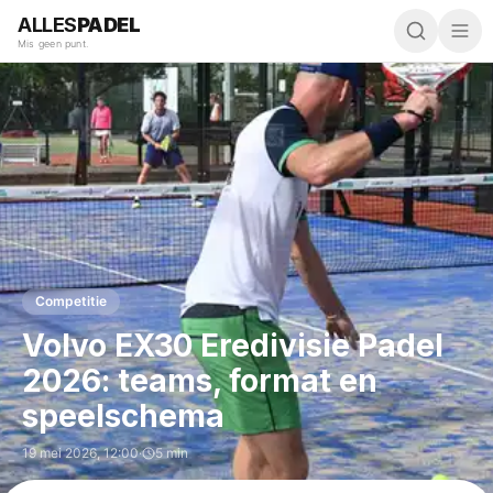
ALLES
PADEL
Mis geen punt.
Competitie
Volvo EX30 Eredivisie Padel
2026: teams, format en
speelschema
19 mei 2026
,
12:00
·
5 min