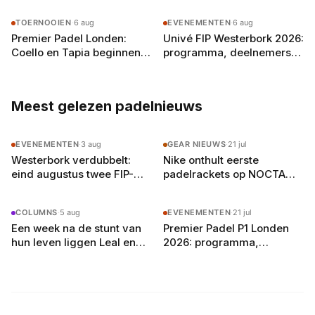
betekenen
TOERNOOIEN
·
6 aug
EVENEMENTEN
·
6 aug
Premier Padel Londen:
Univé FIP Westerbork 2026:
Coello en Tapia beginnen
programma, deelnemers
aan de achtste finales in
en alles wat je moet weten
Olympia
Meest gelezen padelnieuws
EVENEMENTEN
·
3 aug
GEAR NIEUWS
·
21 jul
Westerbork verdubbelt:
Nike onthult eerste
eind augustus twee FIP-
padelrackets op NOCTA
toernooien op vier
Manor: Command, Attack
buitenbanen in Drenthe
en Balance
COLUMNS
·
5 aug
EVENEMENTEN
·
21 jul
Een week na de stunt van
Premier Padel P1 Londen
hun leven liggen Leal en
2026: programma,
Guerrero er in Londen al uit
deelnemers en
verwachtingen