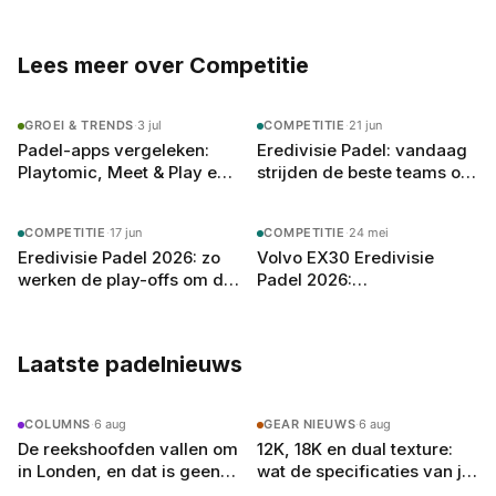
altijd op zoek naar het volgende potje.
Lees meer over Competitie
GROEI & TRENDS
·
3 jul
COMPETITIE
·
21 jun
Padel-apps vergeleken:
Eredivisie Padel: vandaag
Playtomic, Meet & Play en
strijden de beste teams om
welke je in 2026 echt nodig
de Nederlandse landstitel
hebt
COMPETITIE
·
17 jun
COMPETITIE
·
24 mei
Eredivisie Padel 2026: zo
Volvo EX30 Eredivisie
werken de play-offs om de
Padel 2026:
Nederlandse landstitel
voorbeschouwing
speelronde 1
Laatste padelnieuws
COLUMNS
·
6 aug
GEAR NIEUWS
·
6 aug
De reekshoofden vallen om
12K, 18K en dual texture:
in Londen, en dat is geen
wat de specificaties van je
toeval
padelracket echt