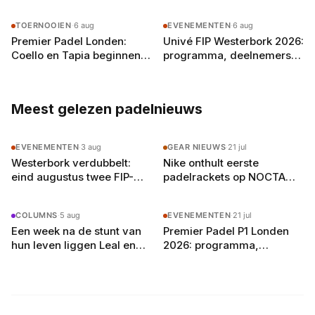
toeval
padelracket echt
betekenen
TOERNOOIEN
·
6 aug
EVENEMENTEN
·
6 aug
Premier Padel Londen:
Univé FIP Westerbork 2026:
Coello en Tapia beginnen
programma, deelnemers
aan de achtste finales in
en alles wat je moet weten
Olympia
Meest gelezen padelnieuws
EVENEMENTEN
·
3 aug
GEAR NIEUWS
·
21 jul
Westerbork verdubbelt:
Nike onthult eerste
eind augustus twee FIP-
padelrackets op NOCTA
toernooien op vier
Manor: Command, Attack
buitenbanen in Drenthe
en Balance
COLUMNS
·
5 aug
EVENEMENTEN
·
21 jul
Een week na de stunt van
Premier Padel P1 Londen
hun leven liggen Leal en
2026: programma,
Guerrero er in Londen al uit
deelnemers en
verwachtingen