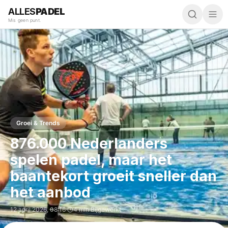
ALLES
PADEL
Mis geen punt.
Groei & Trends
876.000 Nederlanders
spelen padel, maar het
baantekort groeit sneller dan
het aanbod
12 april 2026
,
08:16
·
4 min
·
Bijgewerkt