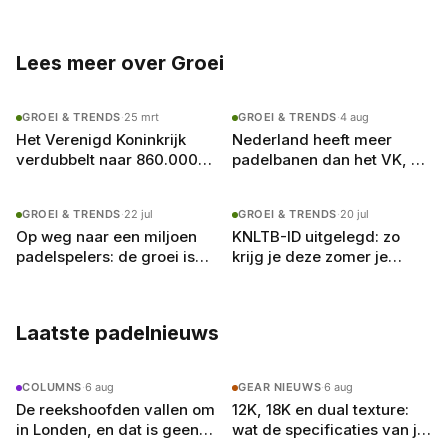
altijd op zoek naar het volgende potje.
Lees meer over Groei
GROEI & TRENDS
·
25 mrt
GROEI & TRENDS
·
4 aug
Het Verenigd Koninkrijk
Nederland heeft meer
verdubbelt naar 860.000
padelbanen dan het VK, en
padelspelers: wat
toch krijgt Londen de P1
Nederland daarvan kan
GROEI & TRENDS
·
22 jul
GROEI & TRENDS
·
20 jul
leren
Op weg naar een miljoen
KNLTB-ID uitgelegd: zo
padelspelers: de groei is
krijg je deze zomer je
er, maar de banen raken
eigen padelrating
vol
Laatste padelnieuws
COLUMNS
·
6 aug
GEAR NIEUWS
·
6 aug
De reekshoofden vallen om
12K, 18K en dual texture:
in Londen, en dat is geen
wat de specificaties van je