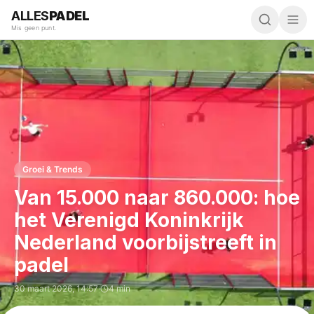
ALLES
PADEL
Mis geen punt.
Groei & Trends
Van 15.000 naar 860.000: hoe
het Verenigd Koninkrijk
Nederland voorbijstreeft in
padel
30 maart 2026
,
14:57
·
4 min