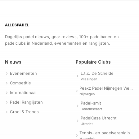
ALLES
PADEL
Dagelijks padel nieuws, gear reviews, 100+ padelbanen en
padelclubs in Nederland, evenementen en ranglijsten.
Nieuws
Populaire Clubs
Evenementen
L.t.c. De Schelde
Vlissingen
Competitie
Peakz Padel Nijmegen Westerpark | Padelclub
Internationaal
Nijmegen
Padel Ranglijsten
Padel-smit
Dedemsvaart
Groei & Trends
PadelCasa Utrecht
Utrecht
Tennis- en padelvereniging Evergreen
Maassluis