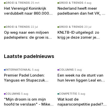
GROEI & TRENDS
·
25 mrt
GROEI & TRENDS
·
4 aug
Het Verenigd Koninkrijk
Nederland heeft meer
verdubbelt naar 860.000
padelbanen dan het VK, en
padelspelers: wat
toch krijgt Londen de P1
Nederland daarvan kan
GROEI & TRENDS
·
22 jul
GROEI & TRENDS
·
20 jul
leren
Op weg naar een miljoen
KNLTB-ID uitgelegd: zo
padelspelers: de groei is
krijg je deze zomer je
er, maar de banen raken
eigen padelrating
vol
Laatste padelnieuws
INTERNATIONAAL
·
5 aug
COLUMNS
·
5 aug
Premier Padel Londen:
Een week na de stunt van
Yanguas en Stupaczuk
hun leven liggen Leal en
verliezen van
Guerrero er in Londen al uit
kwalificanten, vier
COLUMNS
·
5 aug
COMPETITIE
·
5 aug
reekshoofden eruit
"Mijn droom is om mijn
Wat kost de
hoofd te verslaan" - Mike
najaarscompetitie padel?
Yanguas rekent af met
Dit betaal je per team en