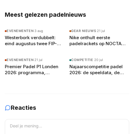
zichzelf in Londen
per speler in 2026
Meest gelezen padelnieuws
EVENEMENTEN
·
3 aug
GEAR NIEUWS
·
21 jul
Westerbork verdubbelt:
Nike onthult eerste
eind augustus twee FIP-
padelrackets op NOCTA
toernooien op vier
Manor: Command, Attack
buitenbanen in Drenthe
en Balance
EVENEMENTEN
·
21 jul
COMPETITIE
·
20 jul
Premier Padel P1 Londen
Najaarscompetitie padel
2026: programma,
2026: de speeldata, de
deelnemers en
poule-indeling en zo bereid
verwachtingen
je je team voor
Reacties