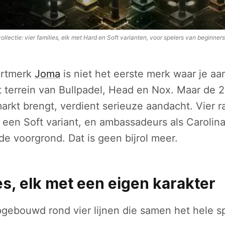
lectie: vier families, elk met Hard en Soft varianten, voor spelers van beginners
ortmerk
Joma
is niet het eerste merk waar je aan
et terrein van Bullpadel, Head en Nox. Maar de 2
rkt brengt, verdient serieuze aandacht. Vier ra
een Soft variant, en ambassadeurs als Carolin
de voorgrond. Dat is geen bijrol meer.
es, elk met een eigen karakter
opgebouwd rond vier lijnen die samen het hele 