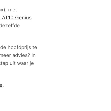
ox), met
 AT10 Genius
 dezelfde
 de hoofdprijs te
meer advies? In
tap uit waar je
te
.