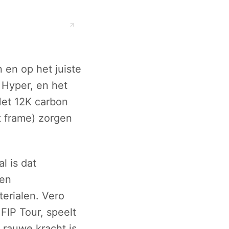
 en op het juiste
 Hyper, en het
 Het 12K carbon
 frame) zorgen
l is dat
een
erialen. Vero
FIP Tour, speelt
 rauwe kracht is