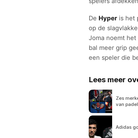
spelers afdekken
De
Hyper
is het
op de slagvlakke
Joma noemt het 
bal meer grip gee
een speler die b
Lees meer ov
Zes merke
van padel
Adidas go