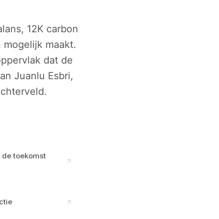
lans, 12K carbon
 mogelijk maakt.
ppervlak dat de
van Juanlu Esbri,
achterveld.
r de toekomst
ctie