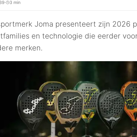
39
·
3 min
portmerk Joma presenteert zijn 2026 pa
etfamilies en technologie die eerder v
dere merken.