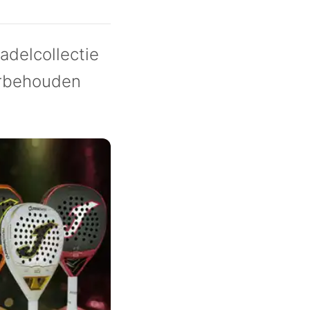
delcollectie
oorbehouden