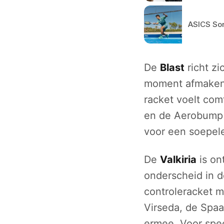
ASICS Son
De
Blast
richt zi
moment afmaken. 
racket voelt comf
en de Aerobump 
voor een soepele
De
Valkiria
is on
onderscheid in de
controleracket m
Virseda, de Spaa
ermee. Voor spee