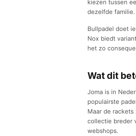
kiezen tussen een
dezelfde familie.
Bullpadel doet ie
Nox biedt varian
het zo consequen
Wat dit be
Joma is in Nede
populairste pade
Maar de rackets 
collectie breder
webshops.