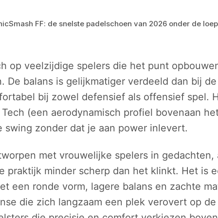
icSmash FF: de snelste padelschoen van 2026 onder de loep
ch op veelzijdige spelers die het punt opbouwen
De balans is gelijkmatiger verdeeld dan bij de
ortabel bij zowel defensief als offensief spel.
Tech (een aerodynamisch profiel bovenaan het
 swing zonder dat je aan power inlevert.
tworpen met vrouwelijke spelers in gedachten, a
 praktijk minder scherp dan het klinkt. Het is 
et een ronde vorm, lagere balans en zachte mat
nse die zich langzaam een plek verovert op de 
lsters die precisie en comfort verkiezen boven