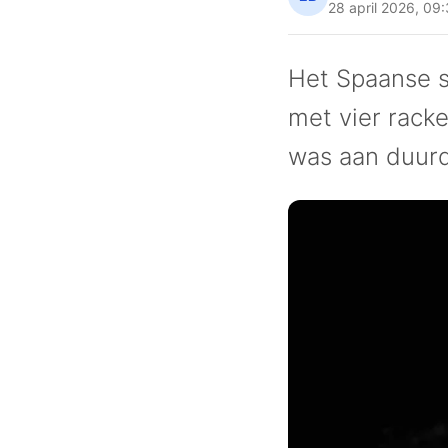
28 april 2026
,
09:
Het Spaanse s
met vier rack
was aan duur