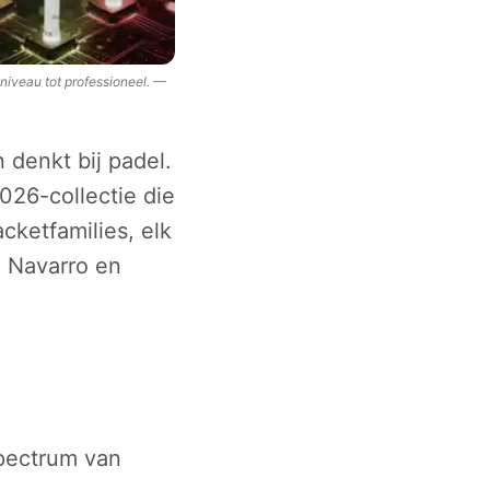
niveau tot professioneel.
—
 denkt bij padel.
026-collectie die
cketfamilies, elk
a Navarro en
spectrum van