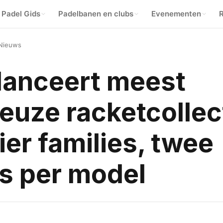
Padel Gids
Padelbanen en clubs
Evenementen
R
Nieuws
lanceert meest
euze racketcollec
vier families, twee
s per model