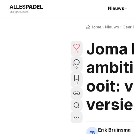
ALLES
PADEL
Nieuws
Mis geen punt.
Home
Nieuws
Gear 
Joma 
0
ambiti
0
ooit: 
0
versie
Erik Bruinsma
EB