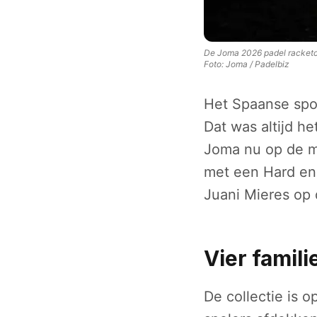
De Joma 2026 padel racketcol
Foto:
Joma / Padelbiz
Het Spaanse sp
Dat was altijd h
Joma nu op de ma
met een Hard en 
Juani Mieres op 
Vier famili
De collectie is 