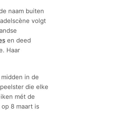
nde naam buiten
padelscène volgt
landse
es
en deed
e. Haar
 midden in de
speelster die elke
eiken mét de
 op 8 maart is