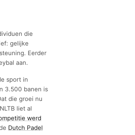
ividuen die
ef: gelijke
steuning. Eerder
eybal aan.
e sport in
n 3.500 banen is
at die groei nu
LTB liet al
ompetitie werd
 de
Dutch Padel