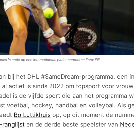
es in actie op een internationaal padeltoernooi
—
Foto:
FIP
aan bij het DHL #SameDream-programma, een in
l actief is sinds 2022 om topsport voor vrouw
del is de vijfde sport die aan het programma w
t voetbal, hockey, handbal en volleybal. Als g
reedt
Bo Luttikhuis
op, op dit moment de numme
-ranglijst
en de derde beste speelster van
Nede