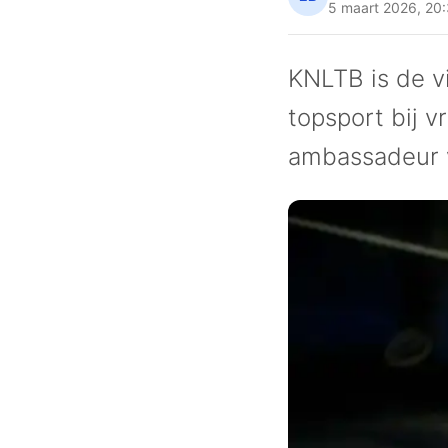
5 maart 2026
,
20
KNLTB is de 
topsport bij v
ambassadeur v