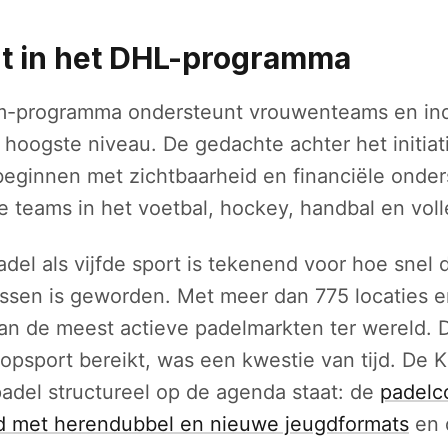
rt in het DHL-programma
-programma ondersteunt vrouwenteams en ind
t hoogste niveau. De gedachte achter het initiati
beginnen met zichtbaarheid en financiële onder
e teams in het voetbal, hockey, handbal en voll
del als vijfde sport is tekenend voor hoe snel d
ssen is geworden. Met meer dan 775 locaties e
n de meest actieve padelmarkten ter wereld. D
psport bereikt, was een kwestie van tijd. De KN
padel structureel op de agenda staat: de
padelc
eid met herendubbel en nieuwe jeugdformats
en