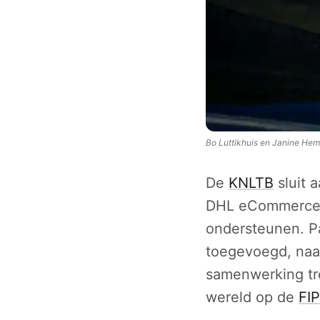
Bo Luttikhuis en Janine Hemm
De
KNLTB
sluit 
DHL eCommerce a
ondersteunen. Pa
toegevoegd, naas
samenwerking t
wereld op de
FIP