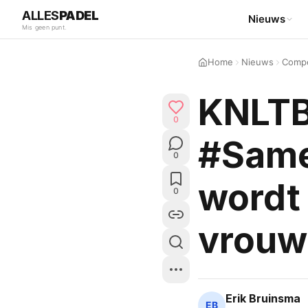
ALLES
PADEL
Nieuws
Mis geen punt.
Home
Nieuws
Compe
KNLTB 
0
#Same
0
wordt
0
vrouw
Erik Bruinsma
EB