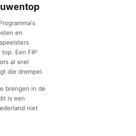
rouwentop
. Programma's
osten en
speelsters
e top. Een FIP
rs al snel
gt die drempel.
e brengen in de
it is een
ederland niet