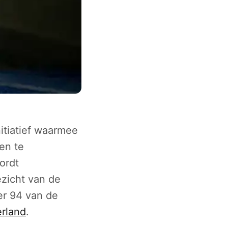
itiatief waarmee
en te
ordt
ezicht van de
r 94 van de
rland
.