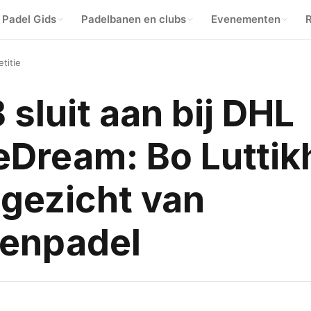
Padel Gids
Padelbanen en clubs
Evenementen
R
titie
sluit aan bij DHL
Dream: Bo Luttik
 gezicht van
enpadel