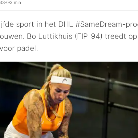
:33
·
3 min
vijfde sport in het DHL #SameDream-pr
rouwen. Bo Luttikhuis (FIP-94) treedt op
oor padel.