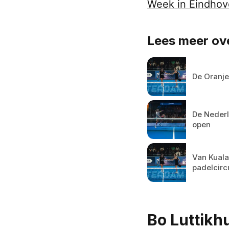
Week in Eindho
Lees meer ove
De Oranje
De Nederl
open
Van Kuala
padelcirc
Bo Luttikh