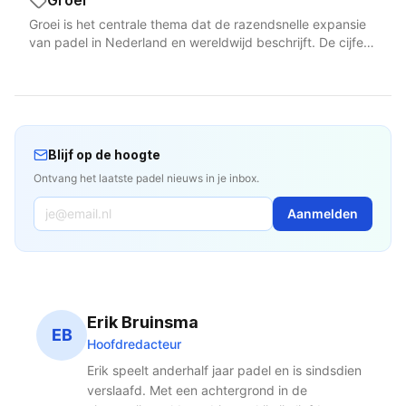
Groei
laag houden. Met 627 speellocaties door het hele land is
tot de centrale speler in de Nederlandse padelgroei
herendubbel en nieuwe jeugdformaten, wat de verbreding
er altijd een padelclub in de buurt om de eerste stappen
Groei is het centrale thema dat de razendsnelle expansie
maakt. De KNLTB organiseert nationale en regionale
van de sport weerspiegelt. Nederland host internationale
te zetten.
van padel in Nederland en wereldwijd beschrijft. De cijfers
padelcompetities die explosief groeien: de
topsportevenementen zoals het Premier Padel Rotterdam
voor 2025 spreken boekdelen: 876.000 Nederlanders
voorjaarscompetitie 2026 telt meer dan 7.400 teams, een
in Rotterdam Ahoy en het jaarlijkse EY NK Padel tijdens de
speelden padel, verspreid over 2.828 banen op 627
stijging van 1.100 ten opzichte van het voorgaande jaar. In
Dutch Padel Week. De innovatiekracht van Nederlandse
locaties. Het aantal aanbieders groeide met vijftien
2026 is het competitieaanbod verder uitgebreid met een
ondernemers heeft geleid tot baanbrekende concepten in
procent en het aantal banen met vijfentwintig procent. De
apart herendubbel en nieuwe jeugdformaten, terwijl de
baanaanleg, reserveringssystemen en clubmanagement
KNLTB mikt op een miljoen actieve spelers in 2026. De
zomercompetitie van eind mei tot eind juni loopt met vijf
die ook internationaal worden overgenomen. Hier vindt u
groei van padel manifesteert zich op meerdere niveaus:
speelrondes. De KNLTB beheert de officiële Nederlandse
Blijf op de hoogte
alle artikelen over padel in Nederland.
fysiek door de aanleg van honderden nieuwe banen per
padelranglijsten, coördineert de Eredivisie Padel en
Ontvang het laatste padel nieuws in je inbox.
jaar, commercieel door de professionalisering van
organiseert jaarlijks het EY NK Padel tijdens de Dutch
padelcentra, sportief door het stijgende niveau van
Padel Week. In 2026 introduceert de bond het Star Point-
Aanmelden
competities met bijna 74.000 wedstrijdspelers, en
scoresysteem conform de internationale FIP-standaard.
maatschappelijk door de toenemende diversiteit van de
Voor padelliefhebbers in Nederland is de KNLTB het
spelerspopulatie. Noord-Brabant telt de meeste banen in
centrale aanspreekpunt voor competities, regelgeving en
Nederland, terwijl Noord-Holland de snelste groei
de structurele groei van de sport.
doormaakt. De keerzijde van snelle groei verdient
aandacht: marktverzadiging in bepaalde regios,
Erik Bruinsma
kwaliteitsvraagstukken bij haastige baanaanleg en de
EB
Hoofdredacteur
uitdaging om het aantal speellocaties gelijk te laten lopen
met de spelersgroei. De groei wordt gevoed door het
Erik speelt anderhalf jaar padel en is sindsdien
sociale en toegankelijke karakter van padel en de sterke
verslaafd. Met een achtergrond in de
community die spelers opbouwen.