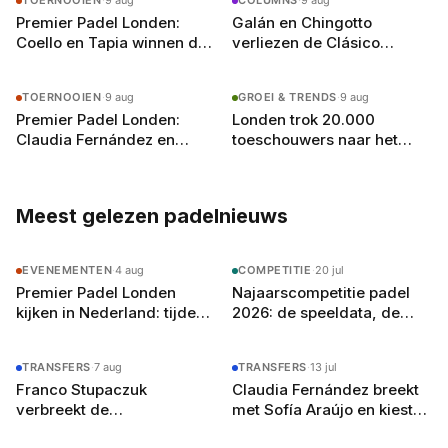
TOERNOOIEN
·
9 aug
COLUMNS
·
9 aug
Premier Padel Londen:
Galán en Chingotto
Coello en Tapia winnen de
verliezen de Clásico
eerste Britse titel na
opnieuw op precies
driesetter tegen Chingotto
dezelfde manier, en dat is
TOERNOOIEN
·
9 aug
GROEI & TRENDS
·
9 aug
geen toeval
Premier Padel Londen:
Londen trok 20.000
Claudia Fernández en
toeschouwers naar het
Martina Calvo pakken hun
padel, en dat is precies wat
eerste titel in Olympia
Nederland mist
Meest gelezen padelnieuws
EVENEMENTEN
·
4 aug
COMPETITIE
·
20 jul
Premier Padel Londen
Najaarscompetitie padel
kijken in Nederland: tijden,
2026: de speeldata, de
zenders en de gratis
poule-indeling en zo bereid
YouTube-route
je je team voor
TRANSFERS
·
7 aug
TRANSFERS
·
13 jul
Franco Stupaczuk
Claudia Fernández breekt
verbreekt de
met Sofía Araújo en kiest
samenwerking met Mike
voor Martina Calvo