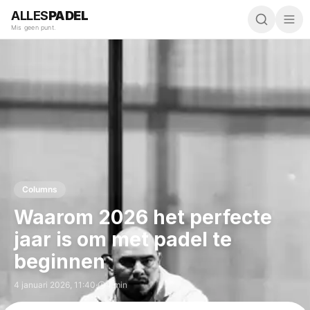
ALLES
PADEL
Mis geen punt.
Columns
Waarom 2026 het perfecte
jaar is om met padel te
beginnen
4 januari 2026
,
11:40
·
4 min