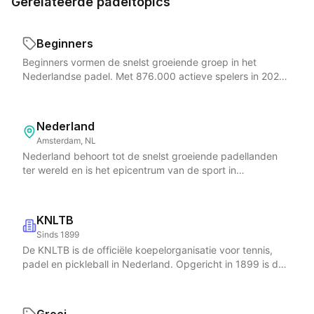
Gerelateerde padeltopics
Beginners
Beginners vormen de snelst groeiende groep in het
Nederlandse padel. Met 876.000 actieve spelers in 2025
en het doel van een miljoen in 2026 stromen er continu
nieuwe spelers in die de sport ontdekken. Padel is bij
uitstek geschikt voor beginners dankzij de kleinere baan,
Nederland
de onderhands service en de wanden die de bal in het
Amsterdam, NL
spel houden, waardoor rallies langer duren en het
Nederland behoort tot de snelst groeiende padellanden
speelplezier direct groot is. De meeste beginners komen in
ter wereld en is het epicentrum van de sport in
aanraking met padel via vrienden, collegas of gratis
Noordwest-Europa. Volgens het rapport Padel in Cijfers
proeflessen tijdens evenementen als de Nationale
telde Nederland in 2025 maar liefst 876.000 actieve
Padeldag en de Dutch Padel Week. De leercurve is
padelspelers, verdeeld over meer dan 3.600 banen bij
gunstiger dan in tennis: binnen een uur kunnen beginners
KNLTB
ruim 677 locaties. Het aantal banen groeide met 25
al een basispotje spelen. Voor beginners is het aan te
Sinds 1899
procent en het aantal aanbieders met 15 procent, al stijgt
raden om te starten met een rond racket dat meer
De KNLTB is de officiële koepelorganisatie voor tennis,
de vraag naar speeltijd nog sneller dan het aanbod, vooral
controle biedt, goede padelschoenen te dragen en een
padel en pickleball in Nederland. Opgericht in 1899 is de
in dichtbevolkte gebieden als Noord-Holland. De KNLTB
aantal lessen te nemen bij een gecertificeerde trainer.
bond een van de grootste sportorganisaties van het land
coordineert alle padelcompetities in Nederland, waaronder
Padelclubs bieden speciale beginnersclinics,
met meer dan 1.600 aangesloten clubs. Sinds 2020 vallen
de voorjaarscompetitie met meer dan 7.400 teams in
introductielessen en instapcompetities die de drempel
alle padelactiviteiten onder de KNLTB-vlag, wat de bond
2026. Het competitieaanbod is uitgebreid met een apart