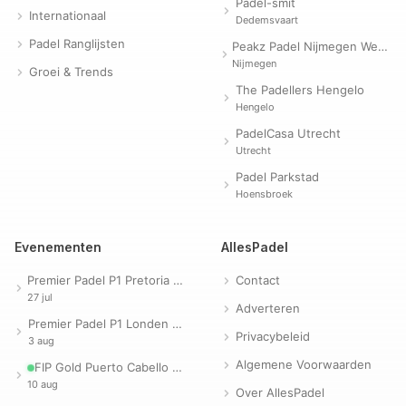
Padel-smit
Internationaal
Dedemsvaart
Padel Ranglijsten
Peakz Padel Nijmegen Westerpark | Padelclub
Nijmegen
Groei & Trends
The Padellers Hengelo
Hengelo
PadelCasa Utrecht
Utrecht
Padel Parkstad
Hoensbroek
Evenementen
AllesPadel
Premier Padel P1 Pretoria 2026
Contact
27 jul
Adverteren
Premier Padel P1 Londen 2026
Privacybeleid
3 aug
Algemene Voorwaarden
FIP Gold Puerto Cabello 2026
10 aug
Over AllesPadel