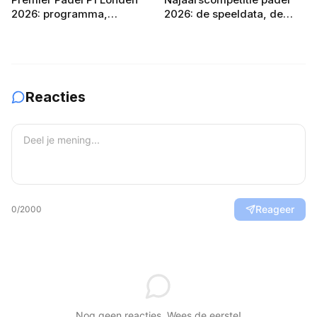
2026: programma,
2026: de speeldata, de
deelnemers en
poule-indeling en zo bereid
verwachtingen
je je team voor
Reacties
Reageer
0
/2000
Nog geen reacties. Wees de eerste!