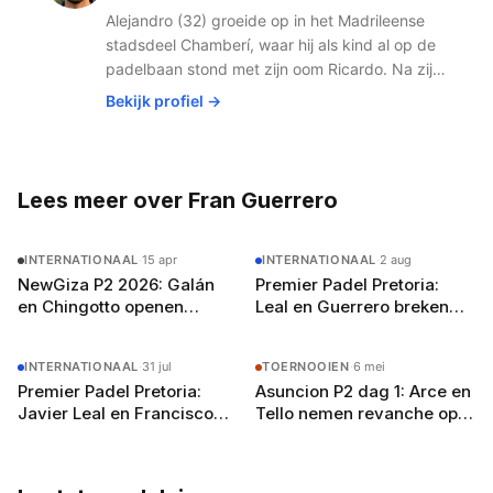
Alejandro (32) groeide op in het Madrileense
stadsdeel Chamberí, waar hij als kind al op de
padelbaan stond met zijn oom Ricardo. Na zijn
studie journalistiek aan de Universidad
Bekijk profiel →
Complutense verhuisde hij in 2019 naar
Amsterdam voor de liefde. Wat begon als
gemis naar de Spaanse padelbanen werd al
snel een missie: het Nederlandse publiek laten
Lees meer over Fran Guerrero
zien hoe groot padel écht is. Met zijn netwerk
in het Spaanse padelcircuit en vloeiend
INTERNATIONAAL
·
15 apr
INTERNATIONAAL
·
2 aug
Nederlands (met een licht accent, zegt hij zelf)
NewGiza P2 2026: Galán
Premier Padel Pretoria:
schrijft hij over alles van Premier Padel-
en Chingotto openen
Leal en Guerrero breken
toernooien tot de opkomst van jong talent.
achtste finales tegen Rubio
reeks van 27 finales van
Buiten het schrijven speelt hij competitie bij zijn
en Ruiz
Coello en Tapia
lokale club in Amsterdam-Oost en droomt hij
INTERNATIONAAL
·
31 jul
TOERNOOIEN
·
6 mei
van een terugkeer naar het P2-circuit — als
Premier Padel Pretoria:
Asuncion P2 dag 1: Arce en
journalist, welteverstaan.
Javier Leal en Francisco
Tello nemen revanche op
Guerrero schakelen Juan
Paquito en Guerrero
Lebrón uit in drie sets