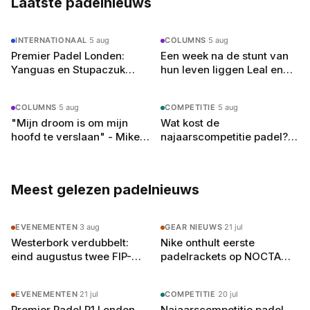
Laatste padelnieuws
INTERNATIONAAL
·
5 aug
COLUMNS
·
5 aug
Premier Padel Londen:
Een week na de stunt van
Yanguas en Stupaczuk
hun leven liggen Leal en
verliezen van
Guerrero er in Londen al uit
kwalificanten, vier
COLUMNS
·
5 aug
COMPETITIE
·
5 aug
reekshoofden eruit
"Mijn droom is om mijn
Wat kost de
hoofd te verslaan" - Mike
najaarscompetitie padel?
Yanguas rekent af met
Dit betaal je per team en
zichzelf in Londen
per speler in 2026
Meest gelezen padelnieuws
EVENEMENTEN
·
3 aug
GEAR NIEUWS
·
21 jul
Westerbork verdubbelt:
Nike onthult eerste
eind augustus twee FIP-
padelrackets op NOCTA
toernooien op vier
Manor: Command, Attack
buitenbanen in Drenthe
en Balance
EVENEMENTEN
·
21 jul
COMPETITIE
·
20 jul
Premier Padel P1 Londen
Najaarscompetitie padel