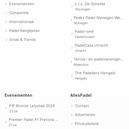
Evenementen
L.t.c. De Schelde
Vlissingen
Competitie
Peakz Padel Nijmegen Westerpark | Padelclub
Internationaal
Nijmegen
Padel Ranglijsten
Padel-smit
Dedemsvaart
Groei & Trends
PadelCasa Utrecht
Utrecht
Tennis- en padelvereniging Evergreen
Maassluis
The Padellers Hengelo
Hengelo
Evenementen
AllesPadel
FIP Bronze Lelystad 2026
Contact
23 jul
Adverteren
Premier Padel P1 Pretoria 2026
Privacybeleid
27 jul