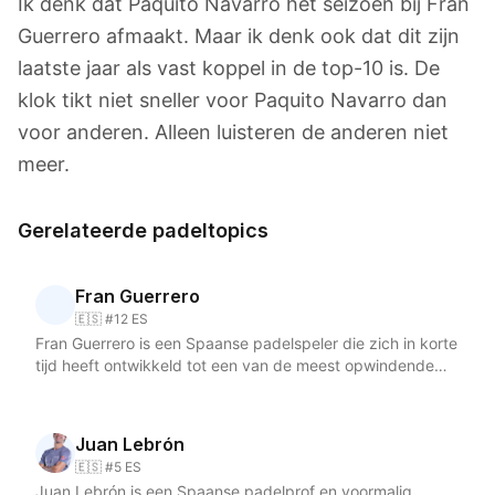
Ik denk dat Paquito Navarro het seizoen bij Fran
Guerrero afmaakt. Maar ik denk ook dat dit zijn
laatste jaar als vast koppel in de top-10 is. De
klok tikt niet sneller voor Paquito Navarro dan
voor anderen. Alleen luisteren de anderen niet
meer.
Gerelateerde padeltopics
Fran Guerrero
🇪🇸 #12 ES
Fran Guerrero is een Spaanse padelspeler die zich in korte
tijd heeft ontwikkeld tot een van de meest opwindende
talenten op het Premier Padel-circuit. Geboren op 30 juli
2003 in Málaga, speelt Guerrero op de rechterkant van de
baan en combineert hij snelheid, verdedigende intensiteit
Juan Lebrón
en het vermogen om snel naar het net op te schuiven. In
🇪🇸 #5 ES
het seizoen 2026 vormt Fran Guerrero een duo met de
Juan Lebrón is een Spaanse padelprof en voormalig