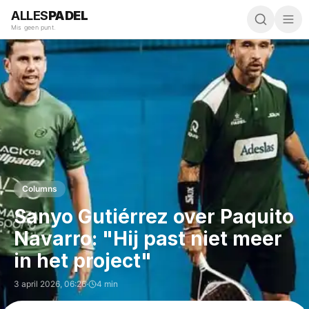
ALLES
PADEL
Mis geen punt.
Columns
Sanyo Gutiérrez over Paquito
Navarro: "Hij past niet meer
in het project"
3 april 2026
,
06:26
·
4 min