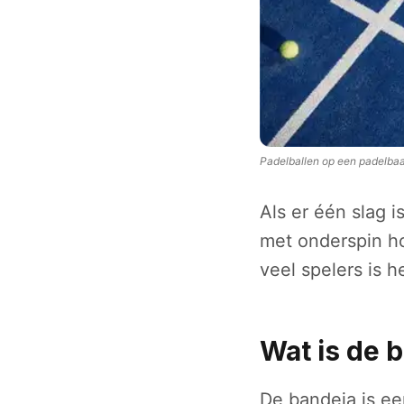
Padelballen op een padelba
Als er één slag i
met onderspin ho
veel spelers is h
Wat is de 
De bandeja is een