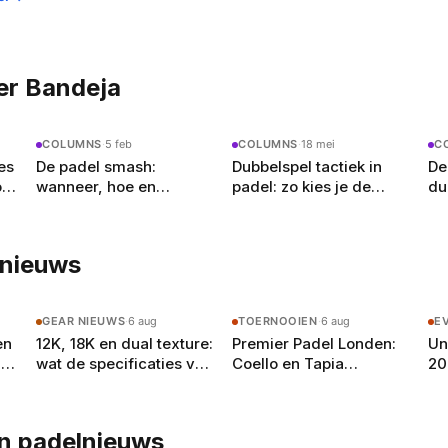
er Bandeja
COLUMNS
·
5 feb
COLUMNS
·
18 mei
C
es
De padel smash:
Dubbelspel tactiek in
De
or
wanneer, hoe en
padel: zo kies je de
du
waarom je hem niet
juiste formatie en positie
zo
altijd moet gebruiken
lnieuws
GEAR NIEUWS
·
6 aug
TOERNOOIEN
·
6 aug
E
en
12K, 18K en dual texture:
Premier Padel Londen:
Un
is
wat de specificaties van
Coello en Tapia
20
je padelracket echt
beginnen aan de achtste
de
betekenen
finales in Olympia
je
n padelnieuws