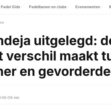
Padel Gids
Padelbanen en clubs
Evenementen
R
mns
deja uitgelegd: d
t verschil maakt 
ner en gevorderde
1:00
·
5 min