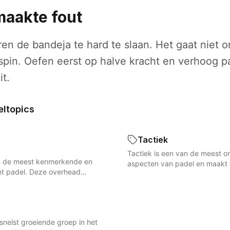
aakte fout
en de bandeja te hard te slaan. Het gaat niet
spin. Oefen eerst op halve kracht en verhoog p
it.
eltopics
Tactiek
Tactiek is een van de meest 
n de meest kenmerkende en
aspecten van padel en maakt d
het padel. Deze overhead
dan alleen een fysieke uitdagin
tgevoerd met een gesneden
tennis, waar power en snelhei
e bal met backspin laag over
draait padel om positionering,
de hoeken van de baan landt. De
gebruiken van de glazen wand
 zich van de smash doordat
begint bij de basisprincipes: d
nelst groeiende groep in het
cht ligt, maar op plaatsing,
aan het net controleren, de t