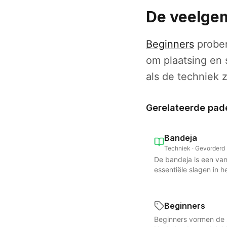
De veelgem
Beginners
prober
om plaatsing en 
als de techniek z
Gerelateerde pad
Bandeja
Techniek · Gevorderd
De bandeja is een va
essentiële slagen in 
controlslag wordt ui
beweging, waardoor d
het net vliegt en in 
Beginners
bandeja onderscheidt
Beginners vormen de s
het accent niet op kra