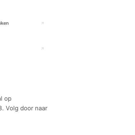
iken
al op
. Volg door naar