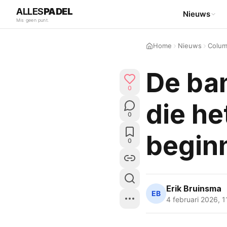
ALLES
PADEL
Nieuws
Mis geen punt.
Home
Nieuws
Colu
De ban
0
die he
0
begin
0
Erik Bruinsma
EB
4 februari 2026
,
1