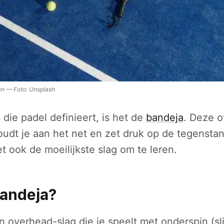
an
—
Foto:
Unsplash
s die padel definieert, is het de
bandeja
. Deze 
udt je aan het net en zet druk op de tegensta
et ook de moeilijkste slag om te leren.
bandeja?
 overhead-slag die je speelt met onderspin (sli