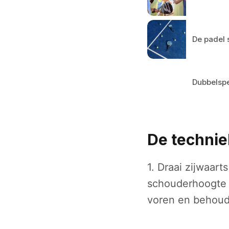
De padel 
Dubbelspel
De technie
1. Draai zijwaart
schouderhoogte m
voren en behoud 