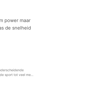
 om power maar
as de snelheid
onderscheidende
e sport tot veel meer
g. In tegenstelling tot
d vaak domineren,
 geduld en het slim
en. Goede tactiek
e aanvallende positie
egenstanders naar