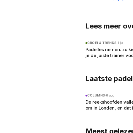
Lees meer ov
GROEI & TRENDS
·
1 jul
Padelles nemen: zo ki
je de juiste trainer vo
jouw niveau
Laatste pade
COLUMNS
·
6 aug
De reekshoofden vall
om in Londen, en dat 
geen toeval
Meest geleze