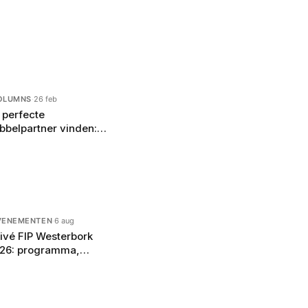
OLUMNS
·
26 feb
 perfecte
bbelpartner vinden:
 match je in padel
VENEMENTEN
·
6 aug
ivé FIP Westerbork
26: programma,
elnemers en alles wat
 moet weten