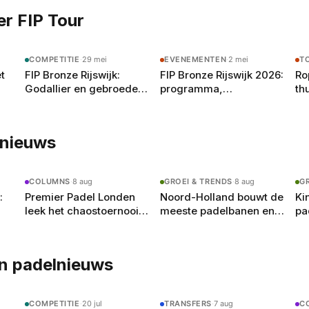
circuit — als journalist, welteverstaan.
r FIP Tour
COMPETITIE
·
29 mei
EVENEMENTEN
·
2 mei
T
t
FIP Bronze Rijswijk:
FIP Bronze Rijswijk 2026:
Ro
Godallier en gebroeders
programma,
th
Deus jagen op de titel bij
deelnemers en wat je
de
egd
HELLO Padel Estate
moet weten
ne
lnieuws
COLUMNS
·
8 aug
GROEI & TRENDS
·
8 aug
G
:
Premier Padel Londen
Noord-Holland bouwt de
Ki
leek het chaostoernooi
meeste padelbanen en
pa
2
van het jaar, tot de
heeft toch de drukste
wa
kwartfinales begonnen
n padelnieuws
COMPETITIE
·
20 jul
TRANSFERS
·
7 aug
C