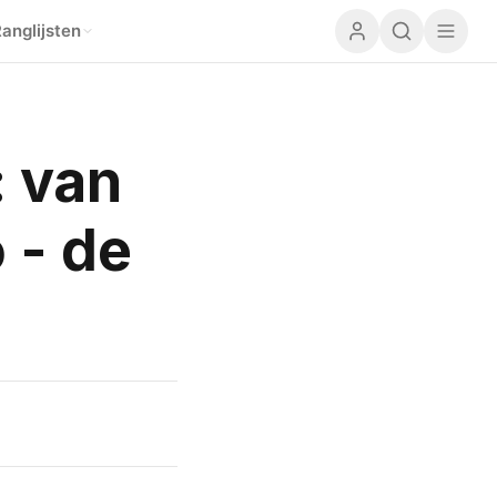
anglijsten
: van
 - de