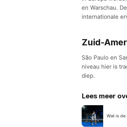
en Warschau. Dez
internationale e
Zuid-Amer
São Paulo en San
niveau hier is tr
diep.
Lees meer ove
Wat is de