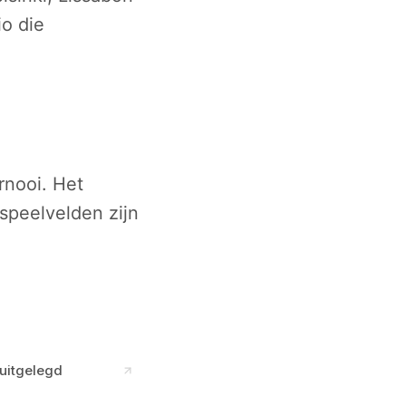
io die
rnooi. Het
 speelvelden zijn
 uitgelegd