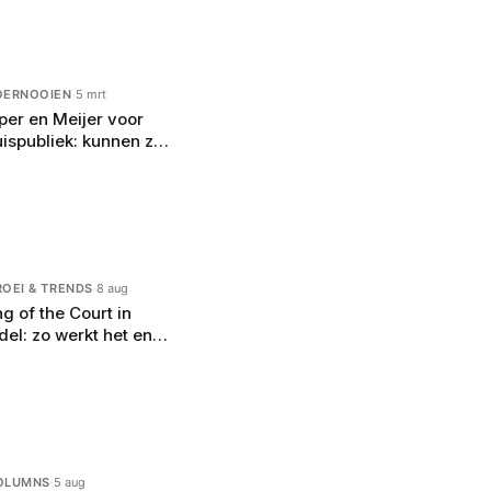
OERNOOIEN
·
5 mrt
per en Meijer voor
uispubliek: kunnen ze
 verrassing
erzetten in Houten?
ROEI & TRENDS
·
8 aug
ng of the Court in
del: zo werkt het en
ar je op moet letten
OLUMNS
·
5 aug