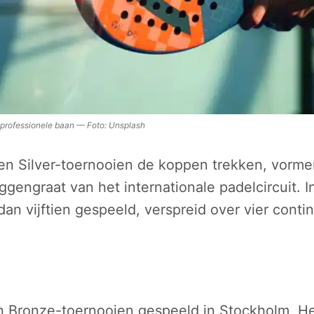
 professionele baan
—
Foto:
Unsplash
 en Silver-toernooien de koppen trekken, vorm
ggengraat van het internationale padelcircuit. I
an vijftien gespeeld, verspreid over vier conti
 Bronze-toernooien gespeeld in Stockholm, Hel