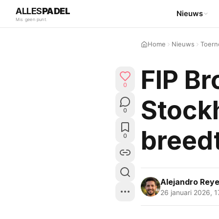
ALLES
PADEL
Nieuws
Mis geen punt.
Home
Nieuws
Toern
FIP Br
0
Stockh
0
breedt
0
Alejandro Reye
26 januari 2026
,
1