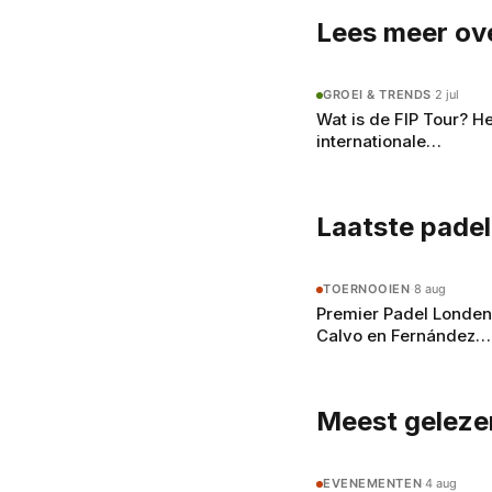
naar het P2-
Lees meer ove
GROEI & TRENDS
·
2 jul
Wat is de FIP Tour? He
internationale
padelcircuit onder
Premier Padel uitgel
Laatste pade
TOERNOOIEN
·
8 aug
Premier Padel Londen
Calvo en Fernández
verslaan de nummer 
en halen opnieuw de
finale
Meest geleze
EVENEMENTEN
·
4 aug