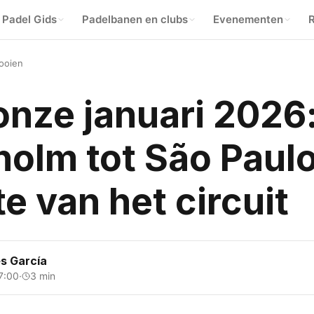
Padel Gids
Padelbanen en clubs
Evenementen
R
ooien
onze januari 2026
olm tot São Paulo
e van het circuit
s García
7:00
·
3 min