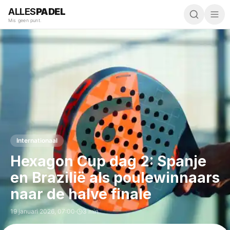
ALLES
PADEL
Mis geen punt.
Internationaal
Hexagon Cup dag 2: Spanje
en Brazilië als poulewinnaars
naar de halve finale
19 januari 2026
,
07:00
·
3 min