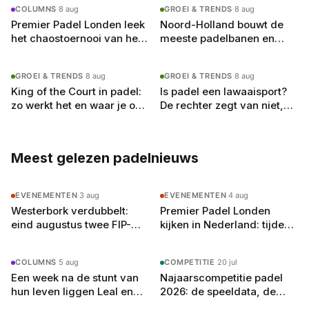
COLUMNS
·
8 aug
GROEI & TRENDS
·
8 aug
Premier Padel Londen leek
Noord-Holland bouwt de
het chaostoernooi van het
meeste padelbanen en
jaar, tot de kwartfinales
heeft toch de drukste
begonnen
GROEI & TRENDS
·
8 aug
GROEI & TRENDS
·
8 aug
King of the Court in padel:
Is padel een lawaaisport?
zo werkt het en waar je op
De rechter zegt van niet,
moet letten
en dat verandert de
spelregels
Meest gelezen padelnieuws
EVENEMENTEN
·
3 aug
EVENEMENTEN
·
4 aug
Westerbork verdubbelt:
Premier Padel Londen
eind augustus twee FIP-
kijken in Nederland: tijden,
toernooien op vier
zenders en de gratis
buitenbanen in Drenthe
YouTube-route
COLUMNS
·
5 aug
COMPETITIE
·
20 jul
Een week na de stunt van
Najaarscompetitie padel
hun leven liggen Leal en
2026: de speeldata, de
Guerrero er in Londen al uit
poule-indeling en zo bereid