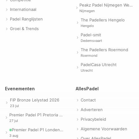
Peakz Padel Nijmegen Westerpark | Padelclub
Internationaal
Nijmegen
Padel Ranglijsten
The Padellers Hengelo
Hengelo
Groei & Trends
Padel-smit
Dedemsvaart
The Padellers Roermond
Roermond
PadelCasa Utrecht
Utrecht
Evenementen
AllesPadel
FIP Bronze Lelystad 2026
Contact
23 jul
Adverteren
Premier Padel P1 Pretoria 2026
Privacybeleid
27 jul
Algemene Voorwaarden
Premier Padel P1 Londen 2026
3 aug
Over AllesPadel