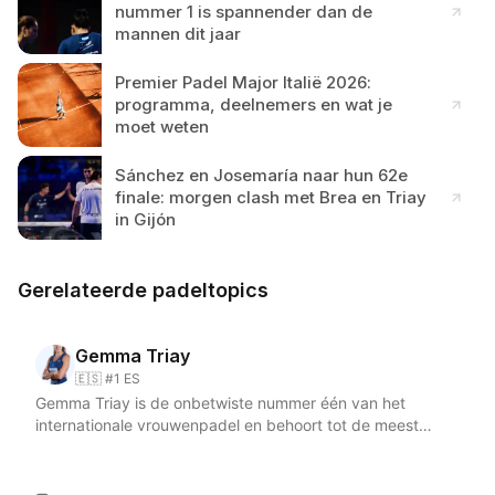
nummer 1 is spannender dan de
mannen dit jaar
Premier Padel Major Italië 2026:
programma, deelnemers en wat je
moet weten
Sánchez en Josemaría naar hun 62e
finale: morgen clash met Brea en Triay
in Gijón
Gerelateerde padeltopics
Gemma Triay
🇪🇸 #1 ES
Gemma Triay is de onbetwiste nummer één van het
internationale vrouwenpadel en behoort tot de meest
dominante speelsters van haar generatie. De Spaanse uit
Menorca speelt aan de linkerkant en vormt in 2026 een
vast koppel met de Argentijnse Delfi Brea, waarmee ze