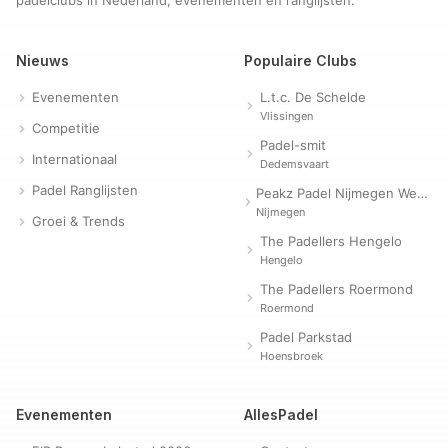
padelclubs in Nederland, evenementen en ranglijsten.
Nieuws
Populaire Clubs
Evenementen
L.t.c. De Schelde
Vlissingen
Competitie
Padel-smit
Internationaal
Dedemsvaart
Padel Ranglijsten
Peakz Padel Nijmegen Westerpark | Padelclub
Nijmegen
Groei & Trends
The Padellers Hengelo
Hengelo
The Padellers Roermond
Roermond
Padel Parkstad
Hoensbroek
Evenementen
AllesPadel