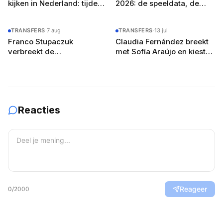
kijken in Nederland: tijden,
2026: de speeldata, de
zenders en de gratis
poule-indeling en zo bereid
YouTube-route
je je team voor
TRANSFERS
·
7 aug
TRANSFERS
·
13 jul
Franco Stupaczuk
Claudia Fernández breekt
verbreekt de
met Sofía Araújo en kiest
samenwerking met Mike
voor Martina Calvo
Yanguas na acht maanden
Reacties
Reageer
0
/2000