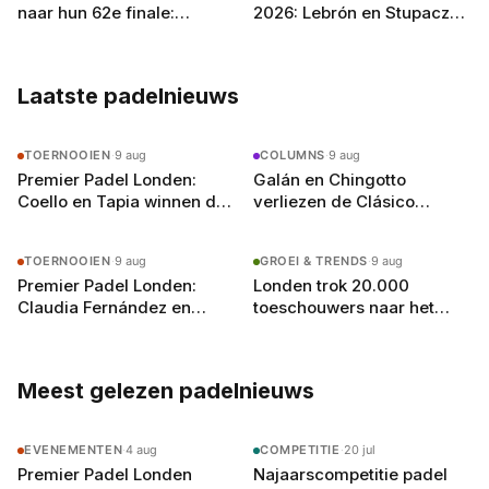
journalist, welteverstaan.
naar hun 62e finale:
2026: Lebrón en Stupaczuk
morgen clash met Brea en
nemen Mexico in, maar de
Triay in Gijón
boycot gooit opnieuw roet
in het eten
Laatste padelnieuws
TOERNOOIEN
·
9 aug
COLUMNS
·
9 aug
Premier Padel Londen:
Galán en Chingotto
Coello en Tapia winnen de
verliezen de Clásico
eerste Britse titel na
opnieuw op precies
driesetter tegen Chingotto
dezelfde manier, en dat is
TOERNOOIEN
·
9 aug
GROEI & TRENDS
·
9 aug
geen toeval
Premier Padel Londen:
Londen trok 20.000
Claudia Fernández en
toeschouwers naar het
Martina Calvo pakken hun
padel, en dat is precies wat
eerste titel in Olympia
Nederland mist
Meest gelezen padelnieuws
EVENEMENTEN
·
4 aug
COMPETITIE
·
20 jul
Premier Padel Londen
Najaarscompetitie padel