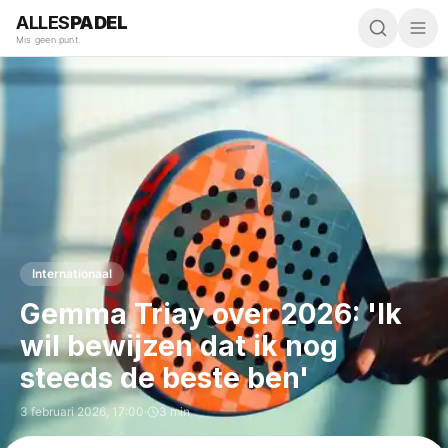
ALLES
PADEL
Mis geen punt.
Internationaal
Gemma Triay over 2026: 'Ik
wil bewijzen dat ik nog
steeds de beste ben'
3 februari 2026
,
17:00
·
3 min