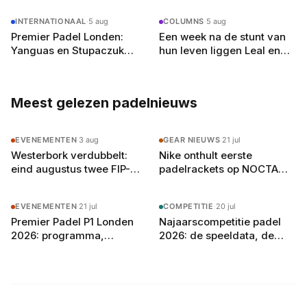
Olympia
INTERNATIONAAL
·
5 aug
COLUMNS
·
5 aug
Premier Padel Londen:
Een week na de stunt van
Yanguas en Stupaczuk
hun leven liggen Leal en
verliezen van
Guerrero er in Londen al uit
kwalificanten, vier
reekshoofden eruit
Meest gelezen padelnieuws
EVENEMENTEN
·
3 aug
GEAR NIEUWS
·
21 jul
Westerbork verdubbelt:
Nike onthult eerste
eind augustus twee FIP-
padelrackets op NOCTA
toernooien op vier
Manor: Command, Attack
buitenbanen in Drenthe
en Balance
EVENEMENTEN
·
21 jul
COMPETITIE
·
20 jul
Premier Padel P1 Londen
Najaarscompetitie padel
2026: programma,
2026: de speeldata, de
deelnemers en
poule-indeling en zo bereid
verwachtingen
je je team voor