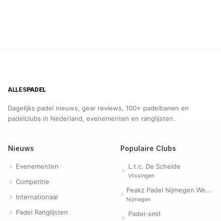
ALLES
PADEL
Dagelijks padel nieuws, gear reviews, 100+ padelbanen en
padelclubs in Nederland, evenementen en ranglijsten.
Nieuws
Populaire Clubs
Evenementen
L.t.c. De Schelde
Vlissingen
Competitie
Peakz Padel Nijmegen Westerpark | Padelclub
Internationaal
Nijmegen
Padel Ranglijsten
Padel-smit