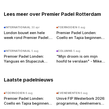
Amsterdam voor de liefde. Wat begon als
gemis naar de Spaanse padelbanen werd al
snel een missie: het Nederlandse publiek laten
Lees meer over Premier Padel Rotterdam
zien hoe groot padel écht is. Met zijn netwerk
in het Spaanse padelcircuit en vloeiend
INTERNATIONAAL
·
30 apr
TOERNOOIEN
·
6 aug
Nederlands (met een licht accent, zegt hij zelf)
London bouwt een hele
Premier Padel Londen:
schrijft hij over alles van Premier Padel-
week rond Premier Padel:
Coello en Tapia beginnen
toernooien tot de opkomst van jong talent.
de les die Rotterdam niet
aan de achtste finales in
Buiten het schrijven speelt hij competitie bij zijn
mag missen
Olympia
lokale club in Amsterdam-Oost en droomt hij
INTERNATIONAAL
·
5 aug
COLUMNS
·
5 aug
van een terugkeer naar het P2-circuit — als
Premier Padel Londen:
"Mijn droom is om mijn
journalist, welteverstaan.
Yanguas en Stupaczuk
hoofd te verslaan" - Mike
verliezen van
Yanguas rekent af met
kwalificanten, vier
zichzelf in Londen
reekshoofden eruit
Laatste padelnieuws
TOERNOOIEN
·
6 aug
EVENEMENTEN
·
6 aug
Premier Padel Londen:
Univé FIP Westerbork 2026:
Coello en Tapia beginnen
programma, deelnemers
aan de achtste finales in
en alles wat je moet weten