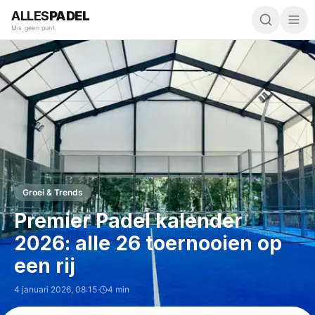
ALLES
PADEL
Mis geen punt.
Groei & Trends
Premier Padel kalender
2026: alle 26 toernooien op
een rij
4 januari 2026
,
08:15
·
4 min