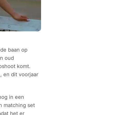
 de baan op
en oud
toshoot komt.
 en dit voorjaar
nog in een
n matching set
mdat het er