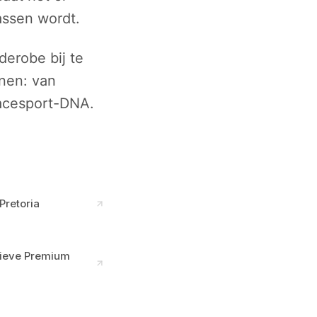
assen wordt.
derobe bij te
nnen: van
racesport-DNA.
Pretoria
usieve Premium