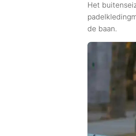
Het buitensei
padelkledingme
de baan.