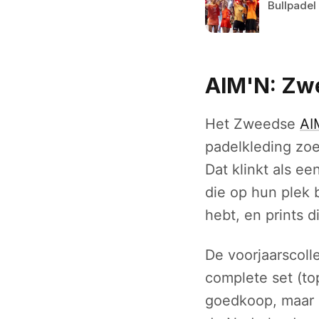
Bullpadel
AIM'N: Zw
Het Zweedse
AI
padelkleding zoe
Dat klinkt als e
die op hun plek 
hebt, en prints d
De voorjaarscoll
complete set (top
goedkoop, maar de