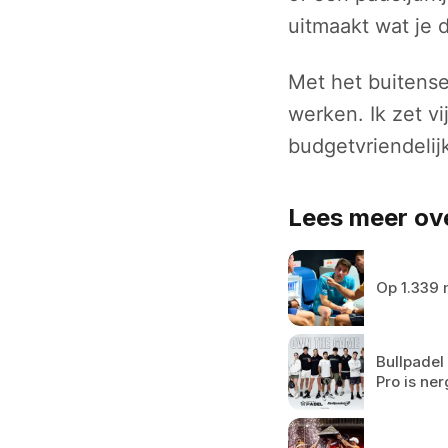
uitmaakt wat je 
Met het buitense
werken. Ik zet vi
budgetvriendeli
Lees meer ove
Op 1.339 
Bullpadel
Pro is ne