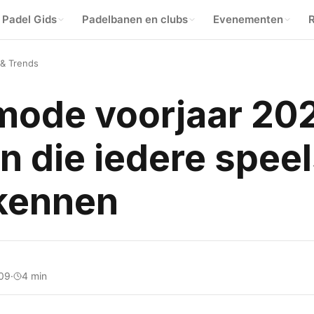
Padel Gids
Padelbanen en clubs
Evenementen
R
 & Trends
ode voorjaar 2026
 die iedere speel
kennen
09
·
4 min