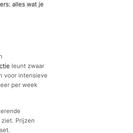
rs: alles wat je
n
ctie
leunt zwaar
n voor intensieve
 keer per week
sterende
ziet. Prijzen
set.