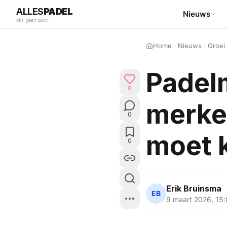
ALLES
PADEL
Nieuws
Mis geen punt.
Home
Nieuws
Groei
Padelm
0
merken
0
moet 
0
Erik Bruinsma
EB
9 maart 2026
,
15: