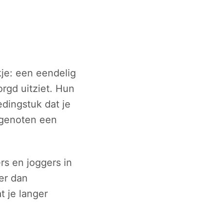
kje: een eendelig
orgd uitziet. Hun
edingstuk dat je
mgenoten een
rs en joggers in
ger dan
t je langer