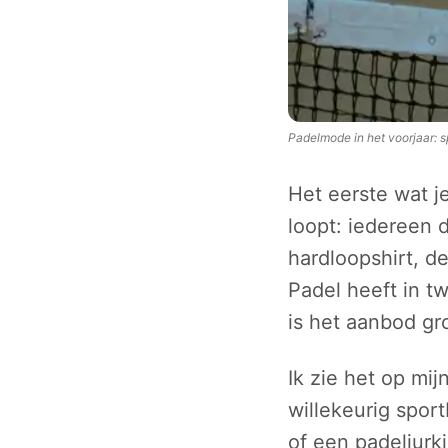
Padelmode in het voorjaar: s
Het eerste wat j
loopt: iedereen 
hardloopshirt, de
Padel heeft in tw
is het aanbod gro
Ik zie het op mi
willekeurig spor
of een padeljurkj