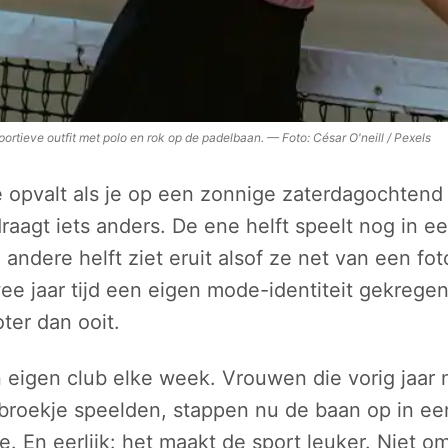
portieve outfit met polo en rok op de padelbaan.
—
Foto:
César O'neill / Pexels
e opvalt als je op een zonnige zaterdagochtend
draagt iets anders. De ene helft speelt nog in e
 andere helft ziet eruit alsof ze net van een fo
ee jaar tijd een eigen mode-identiteit gekregen,
ter dan ooit.
jn eigen club elke week. Vrouwen die vorig jaar 
tbroekje speelden, stappen nu de baan op in ee
e. En eerlijk: het maakt de sport leuker. Niet o