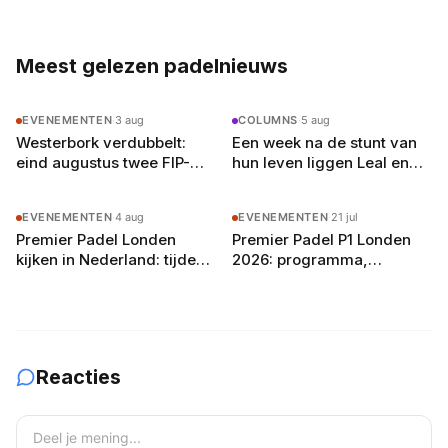
toeval
padelracket echt
betekenen
Meest gelezen padelnieuws
EVENEMENTEN
·
3 aug
COLUMNS
·
5 aug
Westerbork verdubbelt:
Een week na de stunt van
eind augustus twee FIP-
hun leven liggen Leal en
toernooien op vier
Guerrero er in Londen al uit
buitenbanen in Drenthe
EVENEMENTEN
·
4 aug
EVENEMENTEN
·
21 jul
Premier Padel Londen
Premier Padel P1 Londen
kijken in Nederland: tijden,
2026: programma,
zenders en de gratis
deelnemers en
YouTube-route
verwachtingen
Reacties