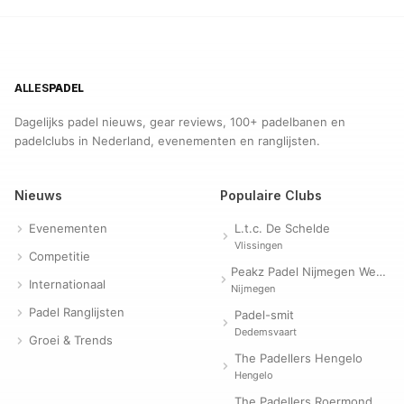
ALLES
PADEL
Dagelijks padel nieuws, gear reviews, 100+ padelbanen en
padelclubs in Nederland, evenementen en ranglijsten.
Nieuws
Populaire Clubs
Evenementen
L.t.c. De Schelde
Vlissingen
Competitie
Peakz Padel Nijmegen Westerpark | Padelclub
Internationaal
Nijmegen
Padel Ranglijsten
Padel-smit
Dedemsvaart
Groei & Trends
The Padellers Hengelo
Hengelo
The Padellers Roermond