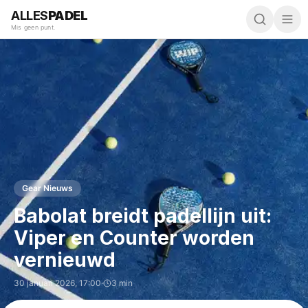
ALLES
PADEL
Mis geen punt.
Gear Nieuws
Babolat breidt padellijn uit:
Viper en Counter worden
vernieuwd
30 januari 2026
,
17:00
·
3 min