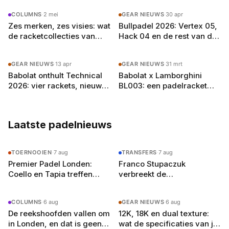
in het Spaanse padelcircuit en vloeiend
COLUMNS
·
2 mei
GEAR NIEUWS
·
30 apr
Nederlands (met een licht accent, zegt hij zelf)
Zes merken, zes visies: wat
Bullpadel 2026: Vertex 05,
schrijft hij over alles van Premier Padel-
de racketcollecties van
Hack 04 en de rest van de
toernooien tot de opkomst van jong talent.
2026 vertellen over de
vernieuwde racketlijn
Buiten het schrijven speelt hij competitie bij zijn
toekomst van padel
onder de loep
lokale club in Amsterdam-Oost en droomt hij
GEAR NIEUWS
·
13 apr
GEAR NIEUWS
·
31 mrt
van een terugkeer naar het P2-circuit — als
Babolat onthult Technical
Babolat x Lamborghini
journalist, welteverstaan.
2026: vier rackets, nieuw
BL003: een padelracket
carbon en het wapen van
van 600 euro en wat dat
Lebrón
zegt over de sport
Laatste padelnieuws
TOERNOOIEN
·
7 aug
TRANSFERS
·
7 aug
Premier Padel Londen:
Franco Stupaczuk
Coello en Tapia treffen
verbreekt de
zwager Curro Cabeza in de
samenwerking met Mike
kwartfinales
Yanguas na acht maanden
COLUMNS
·
6 aug
GEAR NIEUWS
·
6 aug
De reekshoofden vallen om
12K, 18K en dual texture:
in Londen, en dat is geen
wat de specificaties van je