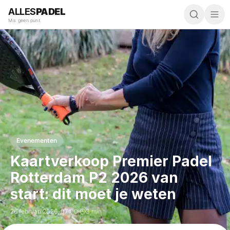
ALLES
PADEL
Mis geen punt.
Evenementen
Kaartverkoop Premier Padel
Rotterdam P2 2026 van
start: dit moet je weten
26 februari 2026
,
07:00
·
3 min