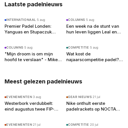
Laatste padelnieuws
INTERNATIONAAL
·
5 aug
COLUMNS
·
5 aug
Premier Padel Londen:
Een week na de stunt van
Yanguas en Stupaczuk
hun leven liggen Leal en
verliezen van
Guerrero er in Londen al uit
kwalificanten, vier
COLUMNS
·
5 aug
COMPETITIE
·
5 aug
reekshoofden eruit
"Mijn droom is om mijn
Wat kost de
hoofd te verslaan" - Mike
najaarscompetitie padel?
Yanguas rekent af met
Dit betaal je per team en
zichzelf in Londen
per speler in 2026
Meest gelezen padelnieuws
EVENEMENTEN
·
3 aug
GEAR NIEUWS
·
21 jul
Westerbork verdubbelt:
Nike onthult eerste
eind augustus twee FIP-
padelrackets op NOCTA
toernooien op vier
Manor: Command, Attack
buitenbanen in Drenthe
en Balance
EVENEMENTEN
·
21 jul
COMPETITIE
·
20 jul