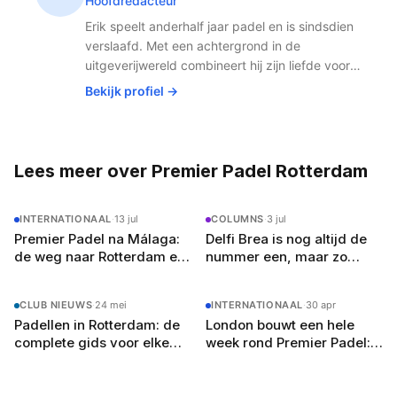
Hoofdredacteur
wereldtop naar eigen bodem brengt. Premier Padel
domineert het professionele padel met de hoogste
Erik speelt anderhalf jaar padel en is sindsdien
prijzenpotten, de meeste rankingpunten en de beste
verslaafd. Met een achtergrond in de
spelers ter wereld.
uitgeverijwereld combineert hij zijn liefde voor
publishing met de snelst groeiende sport van
Bekijk profiel →
Nederland. Padel houdt hem fit, scherp en
altijd op zoek naar het volgende potje.
Lees meer over Premier Padel Rotterdam
INTERNATIONAAL
·
13 jul
COLUMNS
·
3 jul
Premier Padel na Málaga:
Delfi Brea is nog altijd de
de weg naar Rotterdam en
nummer een, maar zo
de Finals in Barcelona
wankel stond haar troon
nog nooit
CLUB NIEUWS
·
24 mei
INTERNATIONAAL
·
30 apr
Padellen in Rotterdam: de
London bouwt een hele
complete gids voor elke
week rond Premier Padel:
speler
de les die Rotterdam niet
mag missen