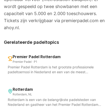
wordt gespeeld op twee showbanen met een
capaciteit van 5.000 en 2.000 toeschouwers.
Tickets zijn verkrijgbaar via premierpadel.com en
ahoy.nl.
Gerelateerde padeltopics
Premier Padel Rotterdam
Premier Padel · P1
Premier Padel Rotterdam is het grootste professionele
padeltoernooi in Nederland en een van de meest
prestigieuze P1-evenementen op de internationale Premier
Padel-kalender. Het toernooi wordt gehouden in
Rotterdam Ahoy van 27 september tot 4 oktober 2026,
Rotterdam
met CUPRA als nieuwe hoofdsponsor. De Center Court
Rotterdam, NL
bevindt zich in de Ahoy Arena, terwijl de overige banen en
Rotterdam is een van de belangrijkste padelsteden van
activiteiten in Hal 1 zijn ondergebracht. Premier Padel
Nederland en gastheer van het Premier Padel Rotterdam
Rotterdam trekt de absolute wereldtop naar Nederland en