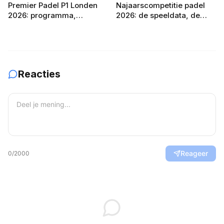
Premier Padel P1 Londen
Najaarscompetitie padel
2026: programma,
2026: de speeldata, de
deelnemers en
poule-indeling en zo bereid
verwachtingen
je je team voor
Reacties
Reageer
0
/2000