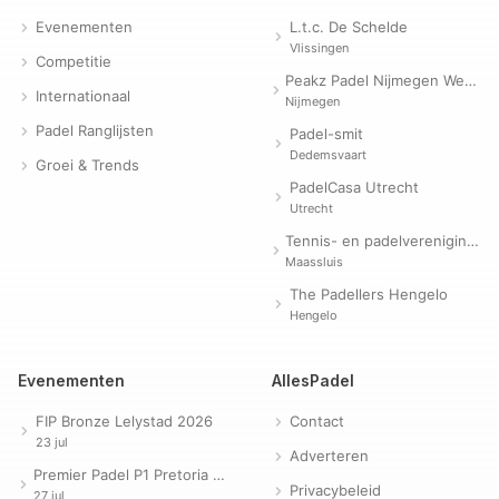
Evenementen
L.t.c. De Schelde
Vlissingen
Competitie
Peakz Padel Nijmegen Westerpark | Padelclub
Internationaal
Nijmegen
Padel Ranglijsten
Padel-smit
Dedemsvaart
Groei & Trends
PadelCasa Utrecht
Utrecht
Tennis- en padelvereniging Evergreen
Maassluis
The Padellers Hengelo
Hengelo
Evenementen
AllesPadel
FIP Bronze Lelystad 2026
Contact
23 jul
Adverteren
Premier Padel P1 Pretoria 2026
Privacybeleid
27 jul