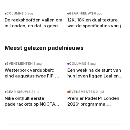
zwager Curro Cabeza in de
samenwerking met Mike
kwartfinales
Yanguas na acht maanden
COLUMNS
·
6 aug
GEAR NIEUWS
·
6 aug
De reekshoofden vallen om
12K, 18K en dual texture:
in Londen, en dat is geen
wat de specificaties van je
toeval
padelracket echt
betekenen
Meest gelezen padelnieuws
EVENEMENTEN
·
3 aug
COLUMNS
·
5 aug
Westerbork verdubbelt:
Een week na de stunt van
eind augustus twee FIP-
hun leven liggen Leal en
toernooien op vier
Guerrero er in Londen al uit
buitenbanen in Drenthe
GEAR NIEUWS
·
21 jul
EVENEMENTEN
·
21 jul
Nike onthult eerste
Premier Padel P1 Londen
padelrackets op NOCTA
2026: programma,
Manor: Command, Attack
deelnemers en
en Balance
verwachtingen