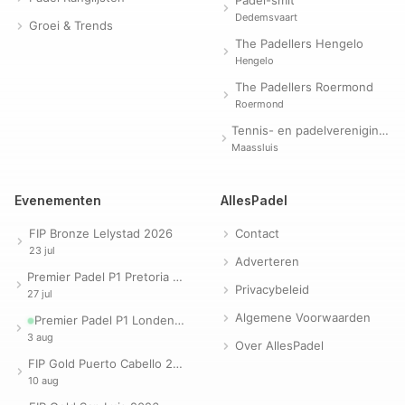
Padel-smit
Dedemsvaart
Groei & Trends
The Padellers Hengelo
Hengelo
The Padellers Roermond
Roermond
Tennis- en padelvereniging Evergreen
Maassluis
Evenementen
AllesPadel
FIP Bronze Lelystad 2026
Contact
23 jul
Adverteren
Premier Padel P1 Pretoria 2026
Privacybeleid
27 jul
Algemene Voorwaarden
Premier Padel P1 Londen 2026
3 aug
Over AllesPadel
FIP Gold Puerto Cabello 2026
10 aug