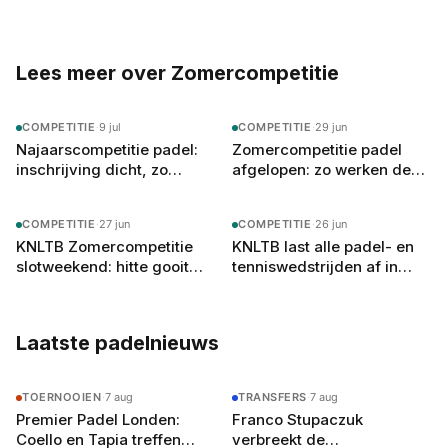
altijd op zoek naar het volgende potje.
Lees meer over Zomercompetitie
COMPETITIE
·
9 jul
COMPETITIE
·
29 jun
Najaarscompetitie padel:
Zomercompetitie padel
inschrijving dicht, zo
afgelopen: zo werken de
werken de loting en poule-
inhaalwedstrijden en de
indeling nu
najaarsinschrijving
COMPETITIE
·
27 jun
COMPETITIE
·
26 jun
KNLTB Zomercompetitie
KNLTB last alle padel- en
slotweekend: hitte gooit
tenniswedstrijden af in
roet in het eten, zo werken
code rood-provincies door
promotie en degradatie
extreme hitte
Laatste padelnieuws
TOERNOOIEN
·
7 aug
TRANSFERS
·
7 aug
Premier Padel Londen:
Franco Stupaczuk
Coello en Tapia treffen
verbreekt de