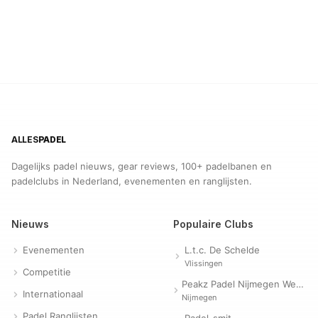
ALLES
PADEL
Dagelijks padel nieuws, gear reviews, 100+ padelbanen en
padelclubs in Nederland, evenementen en ranglijsten.
Nieuws
Populaire Clubs
Evenementen
L.t.c. De Schelde
Vlissingen
Competitie
Peakz Padel Nijmegen Westerpark | Padelclub
Internationaal
Nijmegen
Padel Ranglijsten