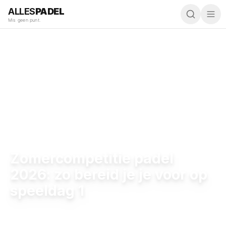
ALLES
PADEL
Mis geen punt.
Competitie
Zomercompetitie padel
2026: zo bereid je je voor op
speeldag 1
24 mei 2026
,
16:00
·
4 min