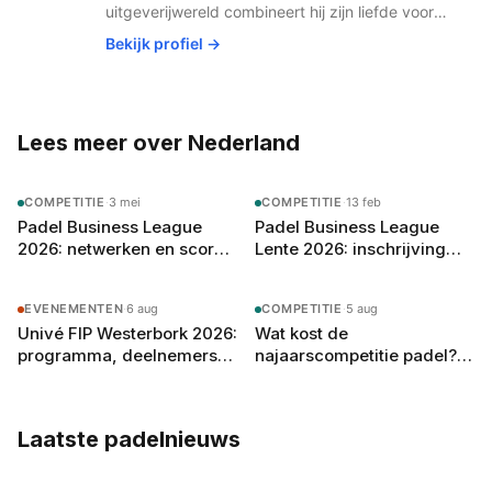
uitgeverijwereld combineert hij zijn liefde voor
publishing met de snelst groeiende sport van
Bekijk profiel →
Nederland. Padel houdt hem fit, scherp en
altijd op zoek naar het volgende potje.
Lees meer over Nederland
COMPETITIE
·
3 mei
COMPETITIE
·
13 feb
Padel Business League
Padel Business League
2026: netwerken en scoren
Lente 2026: inschrijving
in één avond
geopend voor
bedrijfsteams
EVENEMENTEN
·
6 aug
COMPETITIE
·
5 aug
Univé FIP Westerbork 2026:
Wat kost de
programma, deelnemers
najaarscompetitie padel?
en alles wat je moet weten
Dit betaal je per team en
per speler in 2026
Laatste padelnieuws