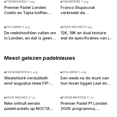
TOERNOOIEN
·
7 aug
TRANSFERS
·
7 aug
Premier Padel Londen:
Franco Stupaczuk
Coello en Tapia treffen
verbreekt de
zwager Curro Cabeza in de
samenwerking met Mike
kwartfinales
Yanguas na acht maanden
COLUMNS
·
6 aug
GEAR NIEUWS
·
6 aug
De reekshoofden vallen om
12K, 18K en dual texture:
in Londen, en dat is geen
wat de specificaties van je
toeval
padelracket echt
betekenen
Meest gelezen padelnieuws
EVENEMENTEN
·
3 aug
COLUMNS
·
5 aug
Westerbork verdubbelt:
Een week na de stunt van
eind augustus twee FIP-
hun leven liggen Leal en
toernooien op vier
Guerrero er in Londen al uit
buitenbanen in Drenthe
GEAR NIEUWS
·
21 jul
EVENEMENTEN
·
21 jul
Nike onthult eerste
Premier Padel P1 Londen
padelrackets op NOCTA
2026: programma,
Manor: Command, Attack
deelnemers en