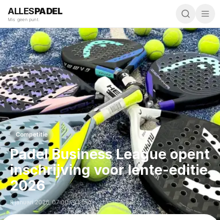
ALLES
PADEL
Mis geen punt.
Competitie
Padel Business League opent
inschrijving voor lente-editie
2026
8 januari 2026
,
07:00
·
3 min