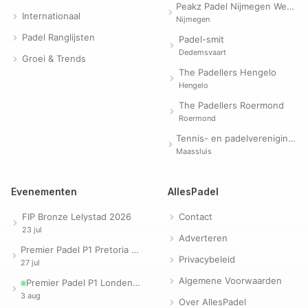
Peakz Padel Nijmegen Westerpark | Padelclub
Internationaal
Nijmegen
Padel Ranglijsten
Padel-smit
Dedemsvaart
Groei & Trends
The Padellers Hengelo
Hengelo
The Padellers Roermond
Roermond
Tennis- en padelvereniging Evergreen
Maassluis
Evenementen
AllesPadel
FIP Bronze Lelystad 2026
Contact
23 jul
Adverteren
Premier Padel P1 Pretoria 2026
Privacybeleid
27 jul
Algemene Voorwaarden
Premier Padel P1 Londen 2026
3 aug
Over AllesPadel