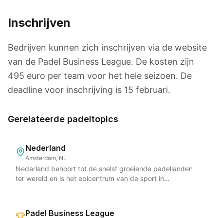
Inschrijven
Bedrijven kunnen zich inschrijven via de website
van de Padel Business League. De kosten zijn
495 euro per team voor het hele seizoen. De
deadline voor inschrijving is 15 februari.
Gerelateerde padeltopics
Nederland
Amsterdam, NL
Nederland behoort tot de snelst groeiende padellanden
ter wereld en is het epicentrum van de sport in
Noordwest-Europa. Volgens het rapport Padel in Cijfers
telde Nederland in 2025 maar liefst 876.000 actieve
padelspelers, verdeeld over meer dan 3.600 banen bij
Padel Business League
ruim 677 locaties. Het aantal banen groeide met 25