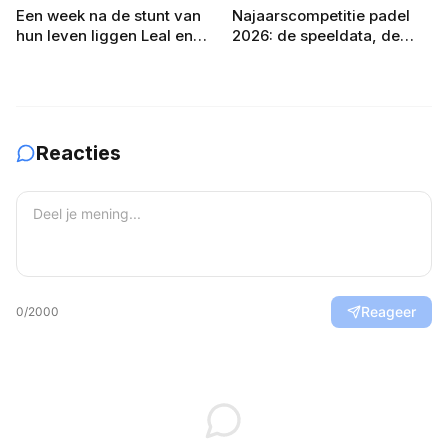
Een week na de stunt van
Najaarscompetitie padel
hun leven liggen Leal en
2026: de speeldata, de
Guerrero er in Londen al uit
poule-indeling en zo bereid
je je team voor
Reacties
Reageer
0
/2000