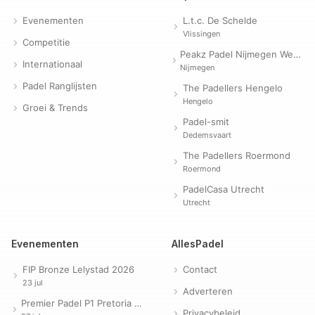
Evenementen
L.t.c. De Schelde
Vlissingen
Competitie
Peakz Padel Nijmegen Westerpark | Padelclub
Internationaal
Nijmegen
Padel Ranglijsten
The Padellers Hengelo
Hengelo
Groei & Trends
Padel-smit
Dedemsvaart
The Padellers Roermond
Roermond
PadelCasa Utrecht
Utrecht
Evenementen
AllesPadel
FIP Bronze Lelystad 2026
Contact
23 jul
Adverteren
Premier Padel P1 Pretoria 2026
Privacybeleid