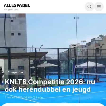
ALLES
PADEL
Mis geen punt.
Competitie
KNLTB Competitie 2026: nu
ook herendubbel en jeugd
3 maart 2026
,
08:00
·
3 min