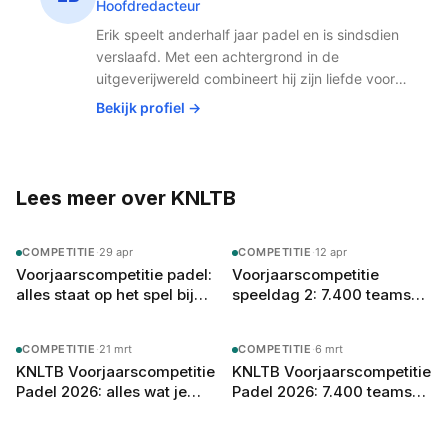
Hoofdredacteur
ruggengraat van het Nederlandse clubpadel en een
essentiële motor achter de groei van de sport op
Erik speelt anderhalf jaar padel en is sindsdien
verenigingsniveau.
verslaafd. Met een achtergrond in de
uitgeverijwereld combineert hij zijn liefde voor
publishing met de snelst groeiende sport van
Bekijk profiel →
Nederland. Padel houdt hem fit, scherp en
altijd op zoek naar het volgende potje.
Lees meer over KNLTB
COMPETITIE
·
29 apr
COMPETITIE
·
12 apr
Voorjaarscompetitie padel:
Voorjaarscompetitie
alles staat op het spel bij
speeldag 2: 7.400 teams
de slotdag op 1 mei
halverwege en de
spanning stijgt
COMPETITIE
·
21 mrt
COMPETITIE
·
6 mrt
KNLTB Voorjaarscompetitie
KNLTB Voorjaarscompetitie
Padel 2026: alles wat je
Padel 2026: 7.400 teams
moet weten
kennen hun tegenstanders,
start 3 april