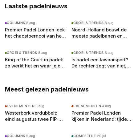
Laatste padelnieuws
COLUMNS
·
8 aug
GROEI & TRENDS
·
8 aug
Premier Padel Londen leek
Noord-Holland bouwt de
het chaostoernooi van het
meeste padelbanen en
jaar, tot de kwartfinales
heeft toch de drukste
begonnen
GROEI & TRENDS
·
8 aug
GROEI & TRENDS
·
8 aug
King of the Court in padel:
Is padel een lawaaisport?
zo werkt het en waar je op
De rechter zegt van niet,
moet letten
en dat verandert de
spelregels
Meest gelezen padelnieuws
EVENEMENTEN
·
3 aug
EVENEMENTEN
·
4 aug
Westerbork verdubbelt:
Premier Padel Londen
eind augustus twee FIP-
kijken in Nederland: tijden,
toernooien op vier
zenders en de gratis
buitenbanen in Drenthe
YouTube-route
COLUMNS
·
5 aug
COMPETITIE
·
20 jul