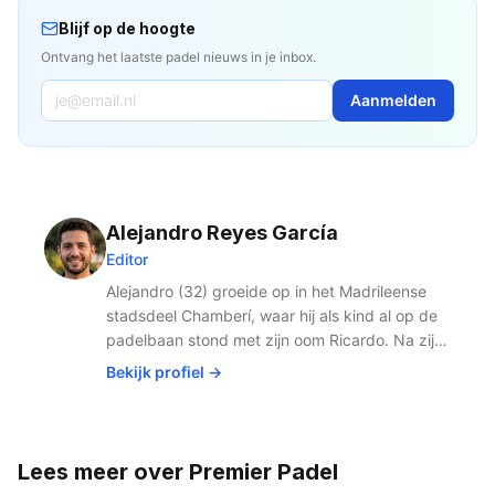
Mexicaanse Caribische kust. Cancún maakt samen met
Amerikaanse markt en introduceert de sport bij een nieuw
vraagstukken met zich meebrengt over macht, geld en de
het Major-toernooi in Acapulco van Mexico het enige land
Blijf op de hoogte
publiek in een regio met enorm groeipotentieel. Mexico
rechten van de spelers binnen de snelgroeiende sport.
met twee Premier Padel-evenementen op de jaarlijkse
kent een groeiende padelcultuur, gevoed door historische
Ontvang het laatste padel nieuws in je inbox.
kalender. De editie van 2026, gespeeld van 15 tot 22
banden met Spanje en de nabijheid van het Argentijnse
maart, trok de volledige wereldtop met 28 herenparen en
padel-epicentrum. De speelbeleving in Cancun verschilt
Aanmelden
24 damesparen die streden om meer dan 264.000 euro
van de Europese indoortoernooien en combineert topsport
aan prijzengeld. De outdoorbanen en het tropische klimaat
met een spectaculaire tropische omgeving.
bieden een unieke spelbeleving die verschilt van de indoor
Europese toernooien. Cancún profiteert van een groeiende
Mexicaanse padelcultuur en een sterke toeristische
infrastructuur die het evenement ook aantrekkelijk maakt
Alejandro Reyes García
voor internationale fans. De stad speelt een strategische
Editor
rol in de ambities van Premier Padel om de sport in heel
Amerika te laten groeien. Voor Nederlandse padelfans is
Alejandro (32) groeide op in het Madrileense
Cancún een exotische stop op de tour die topsport en
stadsdeel Chamberí, waar hij als kind al op de
vakantie combineert.
padelbaan stond met zijn oom Ricardo. Na zijn
studie journalistiek aan de Universidad
Bekijk profiel →
Complutense verhuisde hij in 2019 naar
Amsterdam voor de liefde. Wat begon als
gemis naar de Spaanse padelbanen werd al
snel een missie: het Nederlandse publiek laten
Lees meer over Premier Padel
zien hoe groot padel écht is. Met zijn netwerk