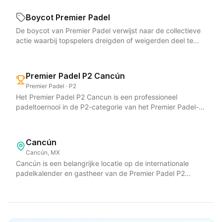
vormt Stupaczuk een vast koppel met de Spanjaard Mike
gestaag klimt op de ranglijst; in het voorjaar van 2026
European Games en de Asian Games. Voor Nederlandse
Yanguas, waarmee hij zich rond de zesde plaats van de
pakten ze onder andere de titel in Brussel. Met ongeveer
Boycot Premier Padel
padelfans is de FIP de organisatie die de internationale
FIP-wereldranglijst handhaaft als een van de gevaarlijkste
7.800 punten staat het duo aan de poort van de top drie.
structuur en het competitieve kader van de sport bepaalt
De boycot van Premier Padel verwijst naar de collectieve
paren van het circuit. Zijn spektakelstukken —
De krachtige smash en het competitieve karakter maken
en de groei van padel van lokale banen tot wereldwijde
actie waarbij topspelers dreigden of weigerden deel te
spectaculaire smashes, por tres en acrobatische
Juan Lebrón tot een van de boegbeelden van het
arena faciliteert.
nemen aan Premier Padel-toernooien uit protest tegen de
reddingen — maken hem een publiekslieveling. Franco
Spaanse padel. Nederlandse padelfans zien hem
gang van zaken binnen de tour. De onvrede draaide om
Stupaczuk brak eerder door aan de zijde van Martín Di
regelmatig in de latere rondes van de internationale
aanpassingen in het rankingsysteem, financiele
Nenno en veroverde meerdere toernooititels op het
Premier Padel-toernooien.
Premier Padel P2 Cancún
voorwaarden en een gebrek aan overleg met de spelers
hoogste niveau, waaronder de P2 van Newgiza. In het
Premier Padel · P2
over beslissingen die hun carriere direct raakten. Als
seizoen 2026 haalde hij onder meer de finale van Newgiza
Het Premier Padel P2 Cancun is een professioneel
georganiseerde vorm van spelersprotest legde de boycot
P2 en een halve finale in Miami. Voor de Nederlandse
padeltoernooi in de P2-categorie van het Premier Padel-
van Premier Padel een fundamentele spanning bloot in de
padelfan is Stupaczuk een van de aansprekendste namen
circuit, gespeeld in het Rafa Nadal Tennis Center in
professionele padelwereld: die tussen de commerciele
op de Premier Padel Tour, met een speelstijl die perfect
Cancun aan de Mexicaanse Caribische kust. Het toernooi
belangen van de organiserende partijen en de positie en
past bij het snelle, fysieke moderne padel. Zijn duels tegen
biedt een prijzenpot van ruim 264.000 euro en trekt een
zeggenschap van de spelers zelf. De actie leidde tot
gevestigde toppers als Coello, Tapia, Galán en Chingotto
Cancún
competitief internationaal deelnemersveld met een
onderhandelingen en gedeeltelijke concessies, waarbij
leveren steevast hoogstaande wedstrijden op.
Cancún, MX
mannentableau van 28 paren en een vrouwentableau van
Premier Padel op onderdelen tegemoetkwam aan de
Cancún is een belangrijke locatie op de internationale
24 paren. De damesfinale van 2026 ging tussen de twee
eisen. Voor de padelsport was het een belangrijk moment,
padelkalender en gastheer van de Premier Padel P2
beste koppels ter wereld, Gemma Triay met Delfi Brea en
omdat het de groeiende macht en organisatiegraad van
Cancún, een van de toptoernooien in de P2-categorie. Het
Paula Josemaria met Bea Gonzalez, terwijl bij de heren de
de spelers liet zien, vergelijkbaar met eerdere
toernooi wordt gespeeld op de Rafa Nadal Academy in
absolute wereldtop om de titel streed. Het Premier Padel
spelersconflicten in het tennis. Voor Nederlandse
Costa Mujeres, een topsportcomplex dat moderne
P2 Cancun speelt een belangrijke rol in de uitbreiding van
padelfans illustreert de boycot van Premier Padel hoe de
padelbanen biedt in een spectaculaire setting aan de
professioneel padel naar de Noord- en Midden-
professionalisering van padel ook governance-