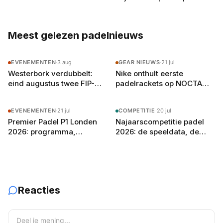
Yanguas rekent af met
Dit betaal je per team en
zichzelf in Londen
per speler in 2026
Meest gelezen padelnieuws
EVENEMENTEN
·
3 aug
GEAR NIEUWS
·
21 jul
Westerbork verdubbelt:
Nike onthult eerste
eind augustus twee FIP-
padelrackets op NOCTA
toernooien op vier
Manor: Command, Attack
buitenbanen in Drenthe
en Balance
EVENEMENTEN
·
21 jul
COMPETITIE
·
20 jul
Premier Padel P1 Londen
Najaarscompetitie padel
2026: programma,
2026: de speeldata, de
deelnemers en
poule-indeling en zo bereid
verwachtingen
je je team voor
Reacties