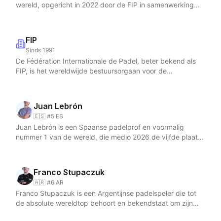
wereld, opgericht in 2022 door de FIP in samenwerking
met Qatar Sports Investments. De Qatar Airways Premier
Padel Tour 2026 is het meest ambitieuze seizoen tot nu
toe, met 26 toernooien verspreid over 18 landen op vijf
FIP
continenten. Het circuit is verdeeld in vier categorieen:
Sinds 1991
vier Majors als absolute hoogtepunten, aangevuld met P1-
De Fédération Internationale de Padel, beter bekend als
en P2-toernooien die het brede fundament vormen. Het
FIP, is het wereldwijde bestuursorgaan voor de
seizoen 2026 introduceerde nieuwe stops in onder meer
padelsport. De FIP werd opgericht in 1991 en heeft haar
Londen en Pretoria, wat de mondiale expansie van
hoofdkantoor in Lausanne, Zwitserland, in het prestigieuze
professioneel padel onderstreept. Aan de top van de
Maison du Sport International. Met meer dan 87
wereldranglijst domineren Arturo Coello en Agustin Tapia,
Juan Lebrón
aangesloten nationale federaties en een bereik van meer
gevolgd door het duo Alejandro Galan en Federico
🇪🇸 #5 ES
dan 30 miljoen spelers in ruim 140 landen is de FIP de
Chingotto. De Tour Finals vinden in december plaats in
Juan Lebrón is een Spaanse padelprof en voormalig
drijvende kracht achter de wereldwijde professionalisering
Barcelona, waar de acht beste paren van het seizoen
nummer 1 van de wereld, die medio 2026 de vijfde plaats
en groei van padel. De federatie organiseert de Qatar
strijden om de eindtitel. Voor Nederlandse padelfans is
van de FIP-ranglijst bezet. Geboren in 1995 in El Puerto de
Airways Premier Padel Tour, het hoogste professionele
Premier Padel extra relevant dankzij het jaarlijkse Premier
Santa María dankt Lebrón zijn bijnaam "El Lobo" aan zijn
circuit met Major-, P1- en P2-toernooien in achttien landen,
Padel Rotterdam in Rotterdam Ahoy, dat de absolute
agressieve, aanvallende speelstijl en zijn vermogen om
en de Cupra FIP Tour met Bronze-, Silver-, Gold- en
Franco Stupaczuk
wereldtop naar eigen bodem brengt. Premier Padel
wedstrijden naar zich toe te trekken. Hij speelt aan de
Platinum-toernooien die de bredere internationale basis
domineert het professionele padel met de hoogste
🇦🇷 #6 AR
linkerkant en bereikte zijn grootste successen aan de zijde
bedienen. In 2026 omvat de Premier Padel-kalender 26
prijzenpotten, de meeste rankingpunten en de beste
Franco Stupaczuk is een Argentijnse padelspeler die tot
van Alejandro Galán, met wie hij jarenlang de toppositie
toernooien met debuutevenementen in onder meer
spelers ter wereld.
de absolute wereldtop behoort en bekendstaat om zijn
van het circuit bezette. Sinds 2025 vormt Lebrón een
Londen en Pretoria. De FIP zet zich daarnaast in voor de
explosieve, aanvallende spel vanaf de linkerkant. In 2026
koppel met de Argentijn Leandro Augsburger, waarmee hij
opname van padel in multi-sportevenementen zoals de