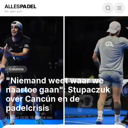
ALLES
PADEL
Mis geen punt.
Columns
"Niemand weet waar we
naartoe gaan": Stupaczuk
over Cancún en de
padelcrisis
11 maart 2026
,
15:43
·
4 min