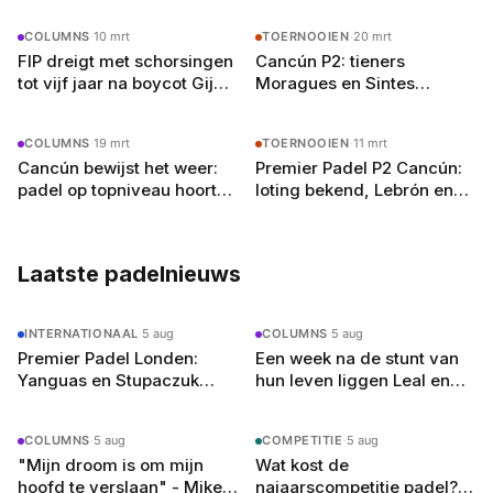
in het Spaanse padelcircuit en vloeiend
COLUMNS
·
10 mrt
TOERNOOIEN
·
20 mrt
Nederlands (met een licht accent, zegt hij zelf)
FIP dreigt met schorsingen
Cancún P2: tieners
schrijft hij over alles van Premier Padel-
tot vijf jaar na boycot Gijón
Moragues en Sintes
toernooien tot de opkomst van jong talent.
en Cancún
stunten zich naar halve
Buiten het schrijven speelt hij competitie bij zijn
finale
lokale club in Amsterdam-Oost en droomt hij
COLUMNS
·
19 mrt
TOERNOOIEN
·
11 mrt
van een terugkeer naar het P2-circuit — als
Cancún bewijst het weer:
Premier Padel P2 Cancún:
journalist, welteverstaan.
padel op topniveau hoort
loting bekend, Lebrón en
niet buiten
Stupaczuk als torenhoge
favorieten in uitgedund
veld
Laatste padelnieuws
INTERNATIONAAL
·
5 aug
COLUMNS
·
5 aug
Premier Padel Londen:
Een week na de stunt van
Yanguas en Stupaczuk
hun leven liggen Leal en
verliezen van
Guerrero er in Londen al uit
kwalificanten, vier
COLUMNS
·
5 aug
COMPETITIE
·
5 aug
reekshoofden eruit
"Mijn droom is om mijn
Wat kost de
hoofd te verslaan" - Mike
najaarscompetitie padel?