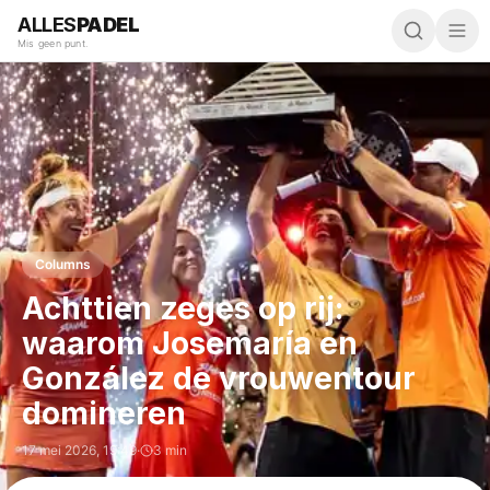
ALLES
PADEL
Mis geen punt.
Columns
Achttien zeges op rij:
waarom Josemaría en
González de vrouwentour
domineren
17 mei 2026
,
19:49
·
3 min