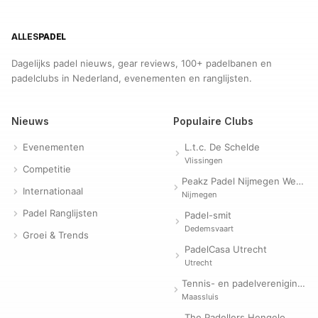
ALLES
PADEL
Dagelijks padel nieuws, gear reviews, 100+ padelbanen en
padelclubs in Nederland, evenementen en ranglijsten.
Nieuws
Populaire Clubs
Evenementen
L.t.c. De Schelde
Vlissingen
Competitie
Peakz Padel Nijmegen Westerpark | Padelclub
Internationaal
Nijmegen
Padel Ranglijsten
Padel-smit
Dedemsvaart
Groei & Trends
PadelCasa Utrecht
Utrecht
Tennis- en padelvereniging Evergreen
Maassluis
The Padellers Hengelo