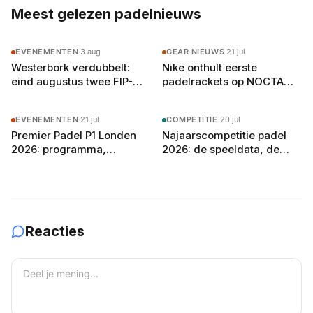
reekshoofden eruit
Meest gelezen padelnieuws
EVENEMENTEN
·
3 aug
GEAR NIEUWS
·
21 jul
Westerbork verdubbelt:
Nike onthult eerste
eind augustus twee FIP-
padelrackets op NOCTA
toernooien op vier
Manor: Command, Attack
buitenbanen in Drenthe
en Balance
EVENEMENTEN
·
21 jul
COMPETITIE
·
20 jul
Premier Padel P1 Londen
Najaarscompetitie padel
2026: programma,
2026: de speeldata, de
deelnemers en
poule-indeling en zo bereid
verwachtingen
je je team voor
Reacties