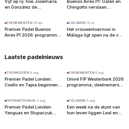
Vijf op rij: hoe Josemaría
Buenos Aires P1: Galán en
schrijft hij over alles van Premier Padel-
en González de
Chingotto verslaan
toernooien tot de opkomst van jong talent.
vrouwentour naar hun
nummer één in
Buiten het schrijven speelt hij competitie bij zijn
hand zetten
verpletterende finale
lokale club in Amsterdam-Oost en droomt hij
EVENEMENTEN
·
29 apr
COLUMNS
·
16 jul
van een terugkeer naar het P2-circuit — als
Premier Padel Buenos
Het vrouwentoernooi in
journalist, welteverstaan.
Aires P1 2026: programma,
Málaga ligt open na de val
deelnemers en
van Salazar en Osoro
verwachtingen
Laatste padelnieuws
TOERNOOIEN
·
6 aug
EVENEMENTEN
·
6 aug
Premier Padel Londen:
Univé FIP Westerbork 2026:
Coello en Tapia beginnen
programma, deelnemers
aan de achtste finales in
en alles wat je moet weten
Olympia
INTERNATIONAAL
·
5 aug
COLUMNS
·
5 aug
Premier Padel Londen:
Een week na de stunt van
Yanguas en Stupaczuk
hun leven liggen Leal en
verliezen van
Guerrero er in Londen al uit
kwalificanten, vier