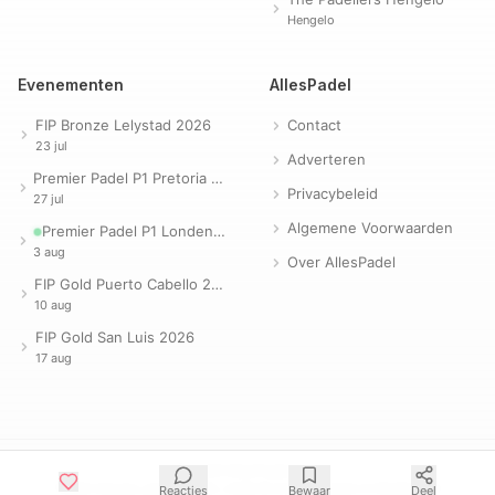
Hengelo
Evenementen
AllesPadel
FIP Bronze Lelystad 2026
Contact
23 jul
Adverteren
Premier Padel P1 Pretoria 2026
Privacybeleid
27 jul
Algemene Voorwaarden
Premier Padel P1 Londen 2026
3 aug
Over AllesPadel
FIP Gold Puerto Cabello 2026
10 aug
FIP Gold San Luis 2026
17 aug
© 2026 AllesPadel.com
Padel nieuws, padelbanen, clubs & evenementen in Nederland
Reacties
Bewaar
Deel